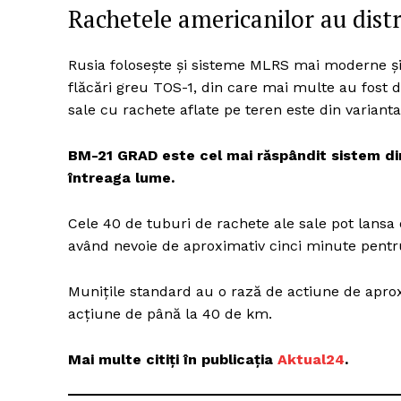
Rachetele americanilor au dist
Rusia folosește și sisteme MLRS mai moderne ș
Un pro
flăcări greu TOS-1, din care mai multe au fost d
FREEDOM
sale cu rachete aflate pe teren este din variant
ROMÂ
BM-21 GRAD este cel mai răspândit sistem di
întreaga lume.
Cele 40 de tuburi de rachete ale sale pot lans
având nevoie de aproximativ cinci minute pentr
Munițile standard au o rază de actiune de apro
acțiune de până la 40 de km.
Mai multe citiți în publicația
Aktual24
.