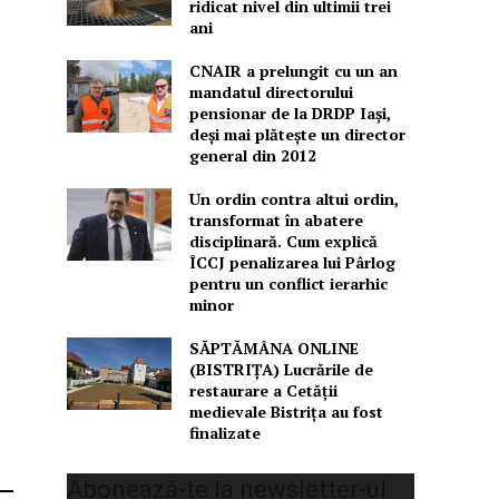
ridicat nivel din ultimii trei
ani
CNAIR a prelungit cu un an
mandatul directorului
pensionar de la DRDP Iași,
deși mai plătește un director
general din 2012
Un ordin contra altui ordin,
transformat în abatere
disciplinară. Cum explică
ÎCCJ penalizarea lui Pârlog
pentru un conflict ierarhic
minor
SĂPTĂMÂNA ONLINE
(BISTRIȚA) Lucrările de
restaurare a Cetăţii
medievale Bistriţa au fost
finalizate
Abonează-te la newsletter-ul