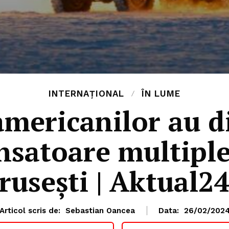
INTERNAȚIONAL
ÎN LUME
mericanilor au d
nsatoare multipl
rusești | Aktual2
Articol scris de:
Sebastian Oancea
Data:
26/02/202