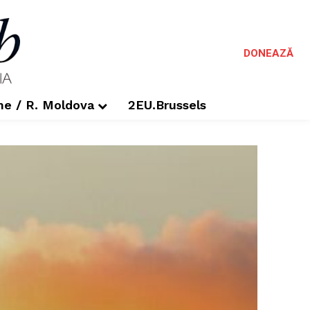
DONEAZĂ
me / R. Moldova
2EU.Brussels