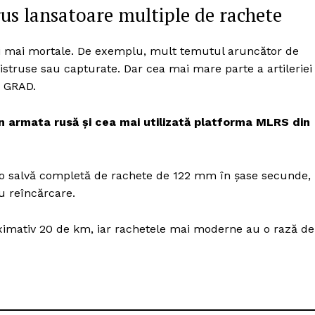
Proiecte editoriale
rus lansatoare multiple de rachete
Rețea
Contact
i mai mortale. De exemplu, mult temutul aruncător de
iect
istruse sau capturate. Dar cea mai mare parte a artileriei
 HOUSE
a GRAD.
NIA
n armata rusă și cea mai utilizată platforma MLRS din
a o salvă completă de rachete de 122 mm în șase secunde,
u reîncărcare.
ximativ 20 de km, iar rachetele mai moderne au o rază de