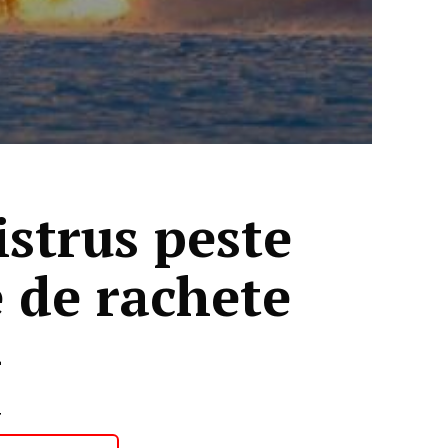
istrus peste
e de rachete
4
4