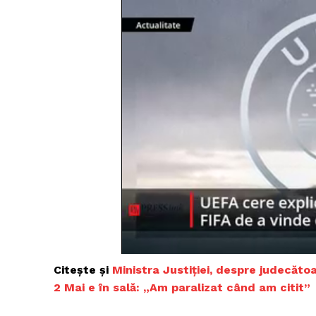
Citește și
Ministra Justiției, despre judecăt
2 Mai e în sală: „Am paralizat când am citit”