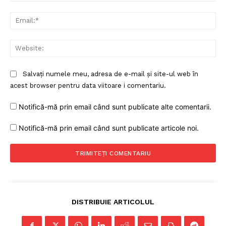
Ema
Web
Salvați numele meu, adresa de e-mail și site-ul web în
acest browser pentru data viitoare i comentariu.
Notifică-mă prin email când sunt publicate alte comentarii.
Un proiect
FREEDOM HOUSE ROMÂNIA
Notifică-mă prin email când sunt publicate articole noi.
PRESShub
DISTRIBUIE ARTICOLUL
Despre noi / Echipa
Proiecte editoriale