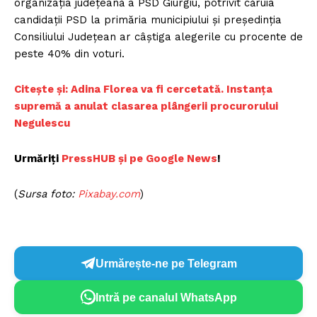
organizaţia judeţeană a PSD Giurgiu, potrivit căruia
candidaţii PSD la primăria municipiului şi preşedinţia
Consiliului Judeţean ar câştiga alegerile cu procente de
peste 40% din voturi.
C
itește și: Adina Florea va fi cercetată. Instanța
supremă a anulat clasarea plângerii procurorului
Negulescu
Urmăriți
P
ressHUB și pe Google News
!
(
Sursa foto:
P
ixabay.com
)
Urmărește-ne pe Telegram
Intră pe canalul WhatsApp