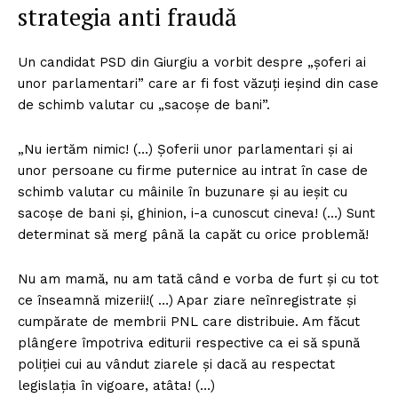
strategia anti fraudă
Un candidat PSD din Giurgiu a vorbit despre „şoferi ai
unor parlamentari” care ar fi fost văzuţi ieşind din case
de schimb valutar cu „sacoşe de bani”.
„Nu iertăm nimic! (…) Şoferii unor parlamentari şi ai
unor persoane cu firme puternice au intrat în case de
schimb valutar cu mâinile în buzunare şi au ieşit cu
sacoşe de bani şi, ghinion, i-a cunoscut cineva! (…) Sunt
determinat să merg până la capăt cu orice problemă!
Nu am mamă, nu am tată când e vorba de furt şi cu tot
ce înseamnă mizerii!( …) Apar ziare neînregistrate şi
cumpărate de membrii PNL care distribuie. Am făcut
plângere împotriva editurii respective ca ei să spună
poliţiei cui au vândut ziarele şi dacă au respectat
legislaţia în vigoare, atâta! (…)