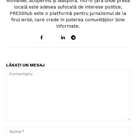
României, acoperind și diaspora. Într-o țară unde presa
locală este adesea sufocată de interese politice,
PRESShub este o platformă pentru jurnalismul de la
firul ierbii, care crede în puterea comunităților bine
informate.
LĂSAȚI UN MESAJ
Comentariu:
Nu