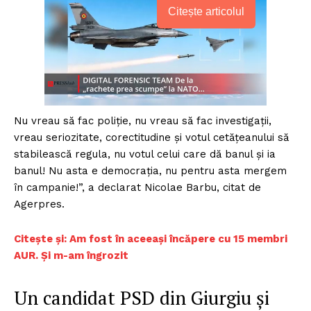
Citește articolul
Nu vreau să fac poliţie, nu vreau să fac investigaţii,
vreau seriozitate, corectitudine şi votul cetăţeanului să
stabilească regula, nu votul celui care dă banul şi ia
banul! Nu asta e democraţia, nu pentru asta mergem
în campanie!”, a declarat Nicolae Barbu, citat de
Agerpres.
C
itește și: Am fost în aceeași încăpere cu 15 membri
AUR. Și m-am îngrozit
Un candidat PSD din Giurgiu și