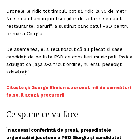
Dronele le ridic tot timpul, pot să ridic la 20 de metri!
Nu se dau bani în jurul secţiilor de votare, se dau la
restaurante, baruri”, a susţinut candidatul PSD pentru
primăria Giurgiu.
De asemenea, el a recunoscut că au plecat şi şase
candidaţi de pe lista PSD de consilieri municipali, însă a
adăugat că „aşa s-a făcut ordine, nu erau pesedişti
adevăraţi”.
C
itește și: George Simion a xeroxat mii de semnături
false, îl acuză procurorii
Ce spune ce va face
În aceeaşi conferinţă de presă, preşedintele
organizaţiei judeţene a PSD Giurgiu şi candidatul