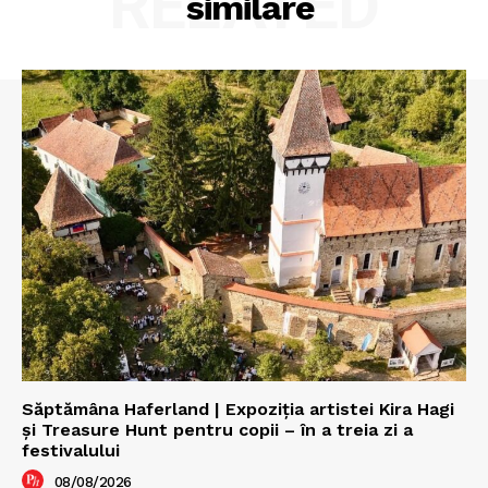
RELATED
similare
Săptămâna Haferland | Expoziţia artistei Kira Hagi
şi Treasure Hunt pentru copii – în a treia zi a
festivalului
08/08/2026