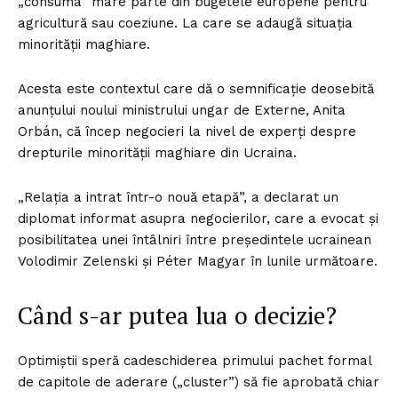
„consuma” mare parte din bugetele europene pentru
agricultură sau coeziune. La care se adaugă situația
minorității maghiare.
Acesta este contextul care dă o semnificație deosebită
anunțului noului ministrului ungar de Externe, Anita
Orbán, că încep negocieri la nivel de experți despre
drepturile minorității maghiare din Ucraina.
„Relația a intrat într-o nouă etapă”, a declarat un
diplomat informat asupra negocierilor, care a evocat și
posibilitatea unei întâlniri între președintele ucrainean
Volodimir Zelenski și Péter Magyar în lunile următoare.
Când s-ar putea lua o decizie?
Optimiștii speră cadeschiderea primului pachet formal
de capitole de aderare („cluster”) să fie aprobată chiar