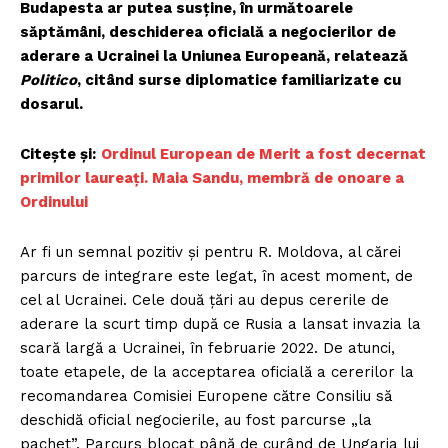
Budapesta ar putea susține, în următoarele
săptămâni, deschiderea oficială a negocierilor de
aderare a Ucrainei la Uniunea Europeană, relatează
Politico
, citând surse diplomatice familiarizate cu
dosarul.
Citește și:
Ordinul European de Merit a fost decernat
primilor laureați. Maia Sandu, membră de onoare a
Ordinului
Ar fi un semnal pozitiv și pentru R. Moldova, al cărei
parcurs de integrare este legat, în acest moment, de
cel al Ucrainei. Cele două țări au depus cererile de
aderare la scurt timp după ce Rusia a lansat invazia la
scară largă a Ucrainei, în februarie 2022. De atunci,
toate etapele, de la acceptarea oficială a cererilor la
recomandarea Comisiei Europene către Consiliu să
deschidă oficial negocierile, au fost parcurse „la
pachet”. Parcurs blocat până de curând de Ungaria lui