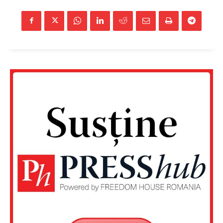
FREEDOM HOUSE ROMÂNIA
PRESShub
Despre noi / Echipa
Proiecte editoriale
Rețea
Contact