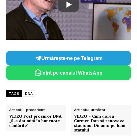
Urmărește-ne pe Telegram
Intră pe canalul WhatsApp
TAGS
DNA
Articolul precedent
Articolul următor
VIDEO Fost procuror DNA:
VIDEO – Cum dorea
„S-a dat mită în bancnote
Carmen Dan să renoveze
cântărite”
stadionul Dinamo pe banii
statului