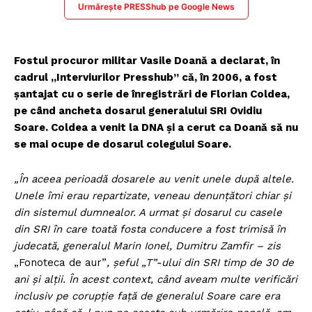
Urmărește PRESShub pe Google News
Fostul procuror militar Vasile Doană a declarat, în
cadrul „Interviurilor Presshub” că, în 2006, a fost
șantajat cu o serie de înregistrări de Florian Coldea,
pe când ancheta dosarul generalului SRI Ovidiu
Soare. Coldea a venit la DNA și a cerut ca Doană să nu
se mai ocupe de dosarul colegului Soare.
„În aceea perioadă dosarele au venit unele după altele.
Unele îmi erau repartizate, veneau denunțători chiar și
din sistemul dumnealor. A urmat și dosarul cu casele
din SRI în care toată fosta conducere a fost trimisă în
judecată, generalul Marin Ionel, Dumitru Zamfir – zis
„Fonoteca de aur”
, șeful „T”-ului din SRI timp de 30 de
ani și alții. În acest context, când aveam multe verificări
inclusiv pe corupție față de generalul Soare care era