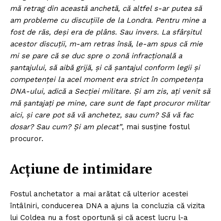
mă retrag din această anchetă, că altfel s-ar putea să
am probleme cu discuțiile de la Londra. Pentru mine a
fost de răs, deși era de plâns. Sau invers. La sfârșitul
acestor discuții, m-am retras însă, le-am spus că mie
mi se pare că se duc spre o zonă infracțională a
șantajului, să aibă grijă, și că șantajul conform legii și
competenței la acel moment era strict în competența
DNA-ului, adică a Secției militare. Și am zis, ați venit să
mă șantajați pe mine, care sunt de fapt procuror militar
aici, și care pot să vă anchetez, sau cum? Să vă fac
dosar? Sau cum? Și am plecat”
, mai susține fostul
procuror.
Acțiune de intimidare
Fostul anchetator a mai arătat că ulterior acestei
întâlniri, conducerea DNA a ajuns la concluzia că vizita
lui Coldea nu a fost oportună și că acest lucru l-a