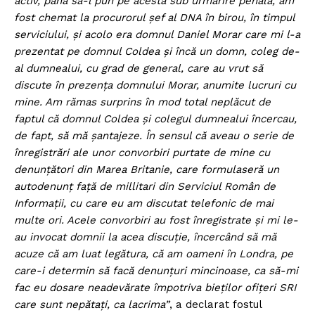
activ, până să-l pun pe acesta sub urmărire penală, am
fost chemat la procurorul șef al DNA în birou, în timpul
serviciului, și acolo era domnul Daniel Morar care mi l-a
prezentat pe domnul Coldea și încă un domn, coleg de-
al dumnealui, cu grad de general, care au vrut să
discute în prezența domnului Morar, anumite lucruri cu
mine. Am rămas surprins în mod total neplăcut de
faptul că domnul Coldea și colegul dumnealui încercau,
de fapt, să mă șantajeze. În sensul că aveau o serie de
înregistrări ale unor convorbiri purtate de mine cu
denunțători din Marea Britanie, care formulaseră un
autodenunț față de millitari din Serviciul Român de
Informații, cu care eu am discutat telefonic de mai
multe ori. Acele convorbiri au fost înregistrate și mi le-
au invocat domnii la acea discuție, încercând să mă
acuze că am luat legătura, că am oameni în Londra, pe
care-i determin să facă denunțuri mincinoase, ca să-mi
fac eu dosare neadevărate împotriva bieților ofițeri SRI
care sunt nepătați, ca lacrima”
, a declarat fostul