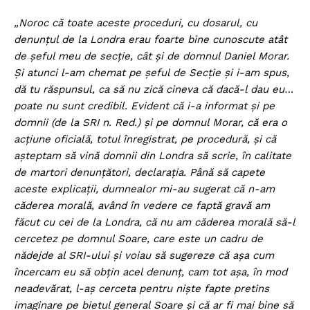
„Noroc că toate aceste proceduri, cu dosarul, cu
denunțul de la Londra erau foarte bine cunoscute atât
de șeful meu de secție, cât și de domnul Daniel Morar.
Și atunci l-am chemat pe șeful de Secție și i-am spus,
dă tu răspunsul, ca să nu zică cineva că dacă-l dau eu…
poate nu sunt credibil. Evident că i-a informat și pe
domnii (de la SRI n. Red.) și pe domnul Morar, că era o
acțiune oficială, totul înregistrat, pe procedură, și că
așteptam să vină domnii din Londra să scrie, în calitate
de martori denunțători, declarația. Până să capete
aceste explicații, dumnealor mi-au sugerat că n-am
căderea morală, având în vedere ce faptă gravă am
făcut cu cei de la Londra, că nu am căderea morală să-l
cercetez pe domnul Soare, care este un cadru de
nădejde al SRI-ului și voiau să sugereze că așa cum
încercam eu să obțin acel denunț, cam tot așa, în mod
neadevărat, l-aș cerceta pentru niște fapte pretins
imaginare pe bietul general Soare și că ar fi mai bine să