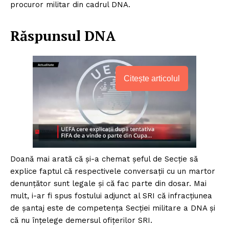
procuror militar din cadrul DNA.
Răspunsul DNA
Citește articolul
Doană mai arată că și-a chemat șeful de Secție să
explice faptul că respectivele conversații cu un martor
denunțător sunt legale și că fac parte din dosar. Mai
mult, i-ar fi spus fostului adjunct al SRI că infracțiunea
de șantaj este de competența Secției militare a DNA și
că nu înțelege demersul ofițerilor SRI.