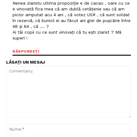
Nenea ziaristu ultima propoziție e de cacao , oare cu ce
e vinovată fica mea că am dublă cetățenie sau că am
picior amputat acu 4 ani , că votez USR , că sunt soldat
în rezervă, că bunicii ei au făcut ani grei de pușcărie între
48 și 64 , că …. ?
Ai tăi copii cu ce sunt vinovați că tu ești ziarist ? Mă
superi !
RĂSPUNDEȚI
LĂSAȚI UN MESAJ
Un proiect
FREEDOM HOUSE ROMÂNIA
PRESShub
Comentariu:
Despre noi / Echipa
Nu
Proiecte editoriale