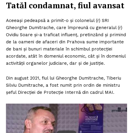
Tatăl condamnat, fiul avansat
Aceeași pedeapsă a primit-o și colonelul (r) SRI
Gheorghe Dumitrache, care împreună cu generalul (r)
Ovidiu Soare și-a traficat influenț, pretinzând și primind
de la oameni de afaceri din Prahova sume importante
de bani și bunuri materiale în schimbul protecției
acordate, atât în domeniul economic, cât și în domeniul
activității organelor judiciare, dar și de justiție.
Din august 2021, fiul lui Gheorghe Dumitrache, Tiberiu
Silviu Dumitrache, a fost numit prin ordin de ministru
șeful Direcției de Protecție Internă din cadrul MAI.