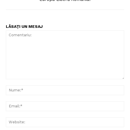
LĂSAȚI UN MESAJ
Comentariu:
Nu
Ema
Web