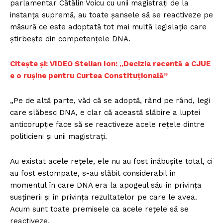
parlamentar Cătălin Voicu cu unii magistrați de la
instanța supremă, au toate șansele să se reactiveze pe
măsură ce este adoptată tot mai multă legislație care
știrbește din competențele DNA.
Citește și: VIDEO Stelian Ion: „Decizia recentă a CJUE
e o rușine pentru Curtea Constituțională”
„Pe de altă parte, văd că se adoptă, rând pe rând, legi
care slăbesc DNA, e clar că această slăbire a luptei
anticorupție face să se reactiveze acele rețele dintre
politicieni și unii magistrați.
Au existat acele rețele, ele nu au fost înăbușite total, ci
au fost estompate, s-au slăbit considerabil în
momentul în care DNA era la apogeul său în privința
susținerii și în privința rezultatelor pe care le avea.
Acum sunt toate premisele ca acele rețele să se
reactiveze.