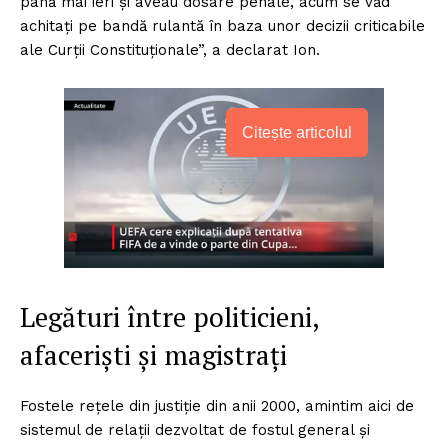
până mai ieri și aveau dosare penale, acum se văd
achitați pe bandă rulantă în baza unor decizii criticabile
ale Curții Constituționale”, a declarat Ion.
Citește articolul
Legături între politicieni,
afaceriști și magistrați
Fostele rețele din justiție din anii 2000, amintim aici de
sistemul de relații dezvoltat de fostul general și