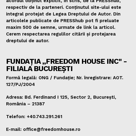
acordul obținut explicit, în scris, de la PRESShub,
respectiv de la parteneri. Conținutul site-ului este
integral protejat de Legea Dreptului de Autor. Din
articolele publicate de PRESShub pot fi preluate
maxim 500 de semne, urmate de link la articol.
Cerem respectarea regulilor citării și protejarea
dreptului de autor.
FUNDAȚIA „FREEDOM HOUSE INC" -
FILIALA BUCUREȘTI
Formă legală: ONG / Fundație; Nr. înregistrare: AOT.
127/PJ/2004
Adresa: Bd. Ferdinand I 125, Sector 2, București,
România – 21387
Telefon: +40.743.291.261
E-mail: office@freedomhouse.ro