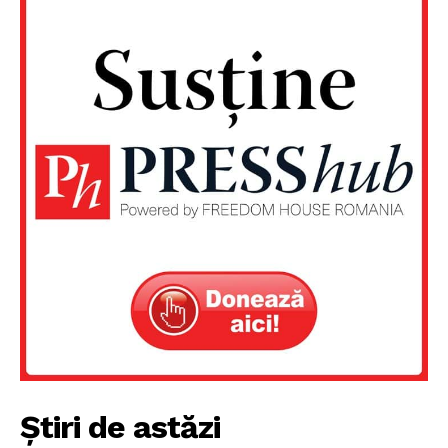
Un proiect
FREEDOM HOUSE ROMÂNIA
PRESShub
Despre noi / Echipa
Proiecte editoriale
Rețea
Contact
Știri de astăzi