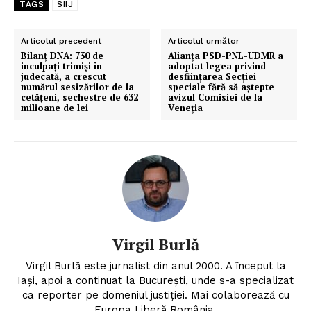
TAGS
SIIJ
Articolul precedent
Articolul următor
Bilanț DNA: 730 de
Alianța PSD-PNL-UDMR a
inculpați trimiși în
adoptat legea privind
judecată, a crescut
desființarea Secției
numărul sesizărilor de la
speciale fără să aștepte
cetățeni, sechestre de 632
avizul Comisiei de la
milioane de lei
Veneția
Virgil Burlă
Virgil Burlă este jurnalist din anul 2000. A început la
Iași, apoi a continuat la București, unde s-a specializat
ca reporter pe domeniul justiției. Mai colaborează cu
Europa Liberă România.