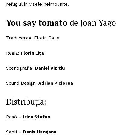
refugiul în visele neîmplinite.
You say tomato
de Joan Yago
Traducerea: Florin Galiș
Regia:
Florin Liță
Scenografia:
Daniel Vizitiu
Sound Design:
Adrian Piciorea
Distribuția:
Rosó –
Irina Ștefan
Santi –
Denis Hanganu