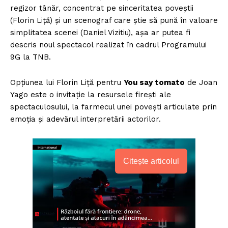
regizor tânăr, concentrat pe sinceritatea poveștii
(Florin Liță) și un scenograf care știe să pună în valoare
simplitatea scenei (Daniel Vizitiu), așa ar putea fi
descris noul spectacol realizat în cadrul Programului
9G la TNB.
Opțiunea lui Florin Liță pentru
You say tomato
de Joan
Yago este o invitație la resursele firești ale
spectaculosului, la farmecul unei povești articulate prin
emoția și adevărul interpretării actorilor.
Citește articolul