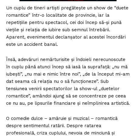
Un cuplu de tineri artiști pregătește un show de “duete
romantice” într-o localitate de provincie, iar la
repetițiile pentru spectacol, cei doi încep să-și pună
viețile și relația de iubire sub semnul întrebării.
Aparent, evenimentul declanșator al acestei încordări
este un accident banal.
Însă, adevăruri nemărturisite și îndoieli nerecunoscute
în cuplu până atunci încep să iasă la suprafață: „nu mă
iubești”, „nu mai e nimic între noi”, „de la început mi-am
dat seama că relația nu o să funcționeze”. Sub
tensiunea venirii spectatorilor la show-ul „duetelor
romantice”, amândoi ajung să se concentreze pe ceea
ce nu au, pe lipsurile financiare și neîmplinirea artistică.
O comedie dulce – amăruie și muzical – romantică
despre sentimentul ratării. Despre ratarea
profesională, criza cuplului, nevoia de minciună și