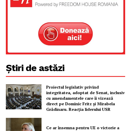
Un proiect
FREEDOM HOUSE ROMÂNIA
PRESShub
Știri de astăzi
Despre noi / Echipa
Proiecte editoriale
Rețea
Proiectul legislativ privind
integritatea, adoptat de Senat, inclusiv
Contact
cu amendamentele care îi vizează
direct pe Dominic Fritz și Mirabela
Grădinaru. Reacția liderului USR
Ce ar însemna pentru UE o victorie a