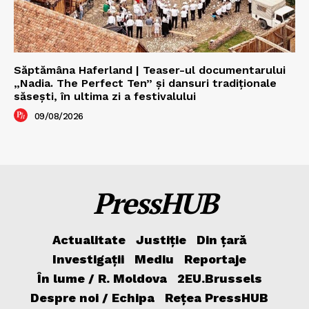
Săptămâna Haferland | Teaser-ul documentarului
„Nadia. The Perfect Ten” şi dansuri tradiţionale
săseşti, în ultima zi a festivalului
09/08/2026
PressHUB
Actualitate
Justiție
Din țară
Investigații
Mediu
Reportaje
În lume / R. Moldova
2EU.Brussels
Despre noi / Echipa
Rețea PressHUB