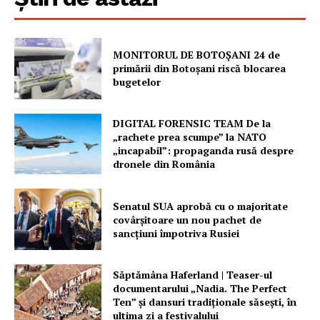
PRESShub
MONITORUL DE BOTOȘANI 24 de
primării din Botoșani riscă blocarea
Despre noi / Echipa
bugetelor
Proiecte editoriale
DIGITAL FORENSIC TEAM De la
Rețea
„rachete prea scumpe” la NATO
Contact
„incapabil”: propaganda rusă despre
dronele din România
Senatul SUA aprobă cu o majoritate
covârșitoare un nou pachet de
sancțiuni împotriva Rusiei
Săptămâna Haferland | Teaser-ul
documentarului „Nadia. The Perfect
Ten” şi dansuri tradiţionale săseşti, în
ultima zi a festivalului