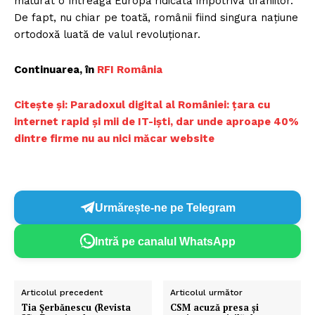
măturat o întreagă Europă ridicată împotriva tiraniilor.
De fapt, nu chiar pe toată, românii fiind singura națiune
ortodoxă luată de valul revoluționar.
Continuarea, în
RFI România
Citește și: Paradoxul digital al României: țara cu
internet rapid și mii de IT-iști, dar unde aproape 40%
dintre firme nu au nici măcar website
Urmărește-ne pe Telegram
Intră pe canalul WhatsApp
Articolul precedent
Articolul următor
Tia Șerbănescu (Revista
CSM acuză presa și