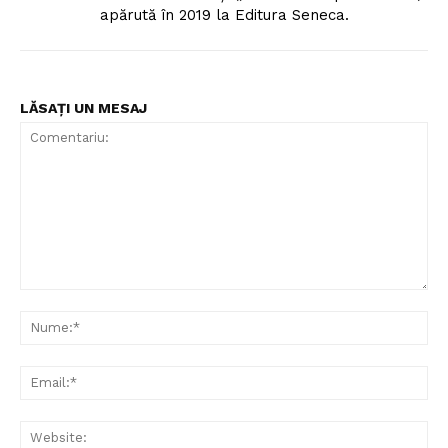
apărută în 2019 la Editura Seneca.
LĂSAȚI UN MESAJ
Comentariu:
Nu
Ema
Web