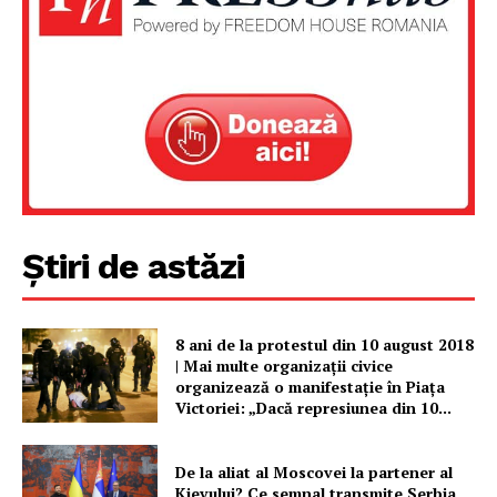
Știri de astăzi
8 ani de la protestul din 10 august 2018
| Mai multe organizații civice
organizează o manifestație în Piața
Victoriei: „Dacă represiunea din 10...
De la aliat al Moscovei la partener al
Kievului? Ce semnal transmite Serbia