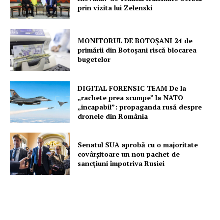
prin vizita lui Zelenski
Un proiect
FREEDOM HOUSE ROMÂNIA
MONITORUL DE BOTOȘANI 24 de
primării din Botoșani riscă blocarea
bugetelor
DIGITAL FORENSIC TEAM De la
PRESShub
„rachete prea scumpe” la NATO
„incapabil”: propaganda rusă despre
Despre noi / Echipa
dronele din România
Proiecte editoriale
Senatul SUA aprobă cu o majoritate
Rețea
covârșitoare un nou pachet de
Contact
sancțiuni împotriva Rusiei