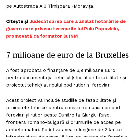
pe Autostrada A 9 Timișoara -Moravița.
Citește și
Judecătoarea care a anulat hotărârile de
guvern care priveau terenurile lui Puiu Popoviciu,
promovată ca formator la INM
7 milioane de euro de la Bruxelles
A fost aprobată o finanțare de 6,9 milioane Euro
pentru documentația tehnică (studiul de fezabilitate și
proiectul tehnic) al noului pod rutier și feroviar.
Acest proiect va include studiile de fezabilitate și
proiectele tehnice pentru construirea unui nou pod
feroviar și rutier peste Dunăre la Giurgiu-Ruse,
frontiera româno-bulgară și drumurile de acces pe
ambele maluri. Podul va avea o lungime de 2 km.iar
infrastructura de acces 15 km. pe partea din România