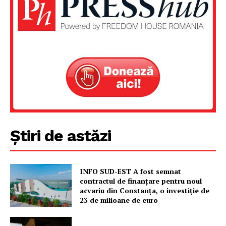
Un proiect
FREEDOM HOUSE ROMÂNIA
PRESShub
Știri de astăzi
Despre noi / Echipa
Proiecte editoriale
Rețea
INFO SUD-EST A fost semnat
Contact
contractul de finanțare pentru noul
acvariu din Constanța, o investiție de
23 de milioane de euro