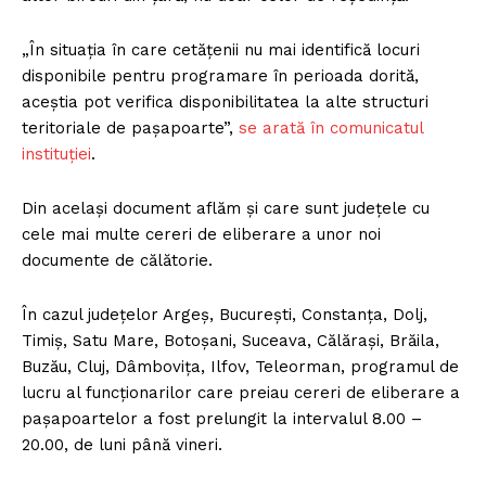
„În situația în care cetățenii nu mai identifică locuri
disponibile pentru programare în perioada dorită,
aceștia pot verifica disponibilitatea la alte structuri
teritoriale de pașapoarte”,
se arată în comunicatul
instituţiei
.
Din acelaşi document aflăm şi care sunt judeţele cu
cele mai multe cereri de eliberare a unor noi
documente de călătorie.
În cazul judeţelor Argeş, Bucureşti, Constanţa, Dolj,
Timiş, Satu Mare, Botoşani, Suceava, Călăraşi, Brăila,
Buzău, Cluj, Dâmboviţa, Ilfov, Teleorman, programul de
lucru al funcţionarilor care preiau cereri de eliberare a
paşapoartelor a fost prelungit la intervalul 8.00 –
20.00, de luni până vineri.