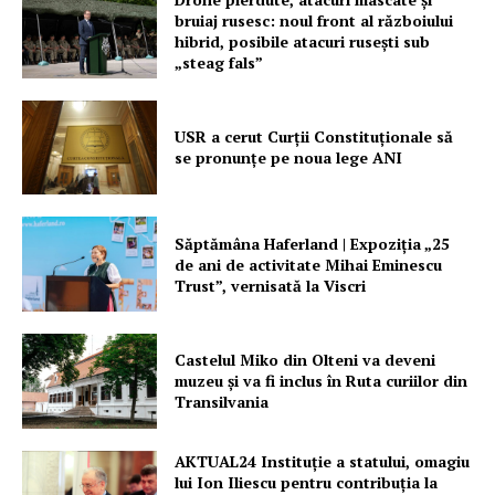
bruiaj rusesc: noul front al războiului
hibrid, posibile atacuri rusești sub
„steag fals”
USR a cerut Curții Constituționale să
se pronunțe pe noua lege ANI
Săptămâna Haferland | Expoziţia „25
de ani de activitate Mihai Eminescu
Trust”, vernisată la Viscri
Castelul Miko din Olteni va deveni
muzeu şi va fi inclus în Ruta curiilor din
Transilvania
AKTUAL24 Instituție a statului, omagiu
lui Ion Iliescu pentru contribuția la