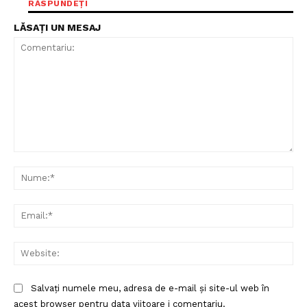
RĂSPUNDEȚI
LĂSAȚI UN MESAJ
Comentariu:
Nu
Ema
Web
Salvați numele meu, adresa de e-mail și site-ul web în
acest browser pentru data viitoare i comentariu.