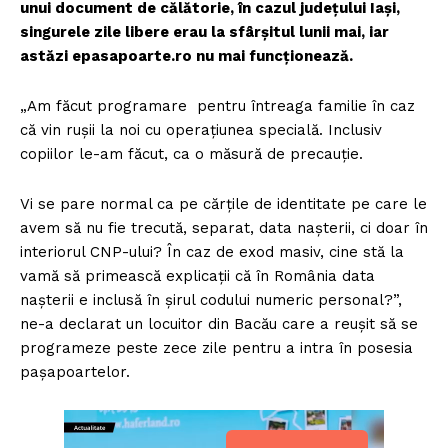
unui document de călătorie, în cazul judeţului Iaşi,
singurele zile libere erau la sfârşitul lunii mai, iar
astăzi epasapoarte.ro nu mai funcţionează.
„Am făcut programare pentru întreaga familie în caz
că vin rușii la noi cu operațiunea specială. Inclusiv
copiilor le-am făcut, ca o măsură de precauţie.
Vi se pare normal ca pe cărţile de identitate pe care le
avem să nu fie trecută, separat, data naşterii, ci doar în
interiorul CNP-ului? În caz de exod masiv, cine stă la
vamă să primească explicaţii că în România data
naşterii e inclusă în şirul codului numeric personal?”,
ne-a declarat un locuitor din Bacău care a reuşit să se
programeze peste zece zile pentru a intra în posesia
paşapoartelor.