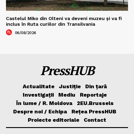
Castelul Miko din Olteni va deveni muzeu şi va fi
inclus în Ruta curiilor din Transilvania
06/08/2026
PressHUB
Actualitate
Justiție
Din țară
Investigații
Mediu
Reportaje
În lume / R. Moldova
2EU.Brussels
Despre noi / Echipa
Rețea PressHUB
Proiecte editoriale
Contact