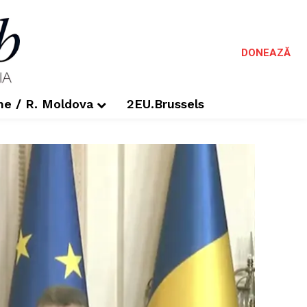
DONEAZĂ
me / R. Moldova
2EU.Brussels