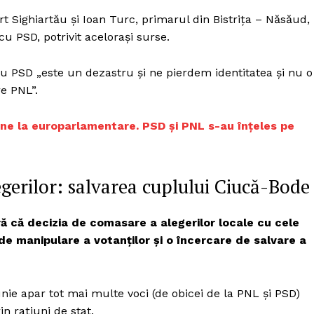
ert Sighiartău și Ioan Turc, primarul din Bistrița – Năsăud,
u PSD, potrivit acelorași surse.
cu PSD „este un dezastru și ne pierdem identitatea și nu o
re PNL”.
une la europarlamentare. PSD și PNL s-au înțeles pe
gerilor: salvarea cuplului Ciucă-Bode
ră că decizia de comasare a alegerilor locale cu cele
 manipulare a votanților și o încercare de salvare a
nie apar tot mai multe voci (de obicei de la PNL și PSD)
in rațiuni de stat.