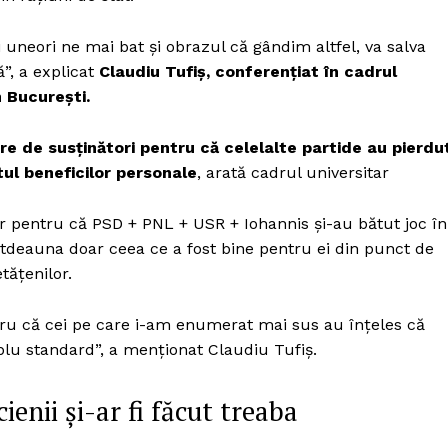
uneori ne mai bat și obrazul că gândim altfel, va salva
”, a explicat
Claudiu Tufiș, conferențiat în cadrul
n București.
e de susținători pentru că celelalte partide au pierdu
tul beneficilor personale
, arată cadrul universitar
ar pentru că PSD + PNL + USR + Iohannis și-au bătut joc în
totdeauna doar ceea ce a fost bine pentru ei din punct de
tățenilor.
tru că cei pe care i-am enumerat mai sus au înțeles că
ublu standard”, a menționat Claudiu Tufiș.
ienii și-ar fi făcut treaba