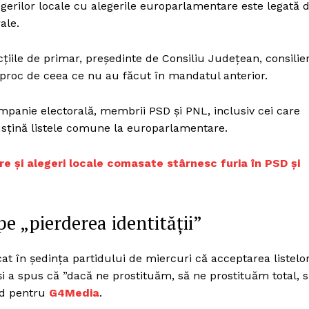
erilor locale cu alegerile europarlamentare este legată 
Proiecte editoriale
ale.
Rețea
Contact
țiile de primar, președinte de Consiliu Județean, consilier
iect
ciproc de ceea ce nu au făcut în mandatul anterior.
 HOUSE
NIA
campanie electorală, membrii PSD și PNL, inclusiv cei care
susțină listele comune la europarlamentare.
e și alegeri locale comasate stârnesc furia în PSD și
pe „pierderea identității”
cat în ședința partidului de miercuri că acceptarea listelo
 a spus că ”dacă ne prostituăm, să ne prostituăm total, 
tid pentru
G4Media
.