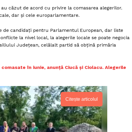
 au căzut de acord cu privire la comasarea alegerilor.
locale, dar și cele europarlamentare.
 de candidați pentru Parlamentul European, dar liste
onflicte la nivel local, la alegerile locale se poate negocia
siliului Județean, celălalt partid să obțină primăria
 comasate în iunie, anunță Ciucă și Ciolacu. Alegerile
Citește articolul