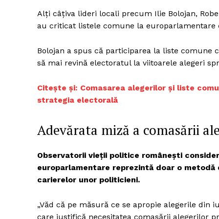
Alți câțiva lideri locali precum Ilie Bolojan, Rob
au criticat listele comune la europarlamentare c
Bolojan a spus că participarea la liste comune 
să mai revină electoratul la viitoarele alegeri sp
Citește și: Comasarea alegerilor și liste com
strategia electorală
Adevărata miză a comasării ale
Observatorii vieții politice românești conside
europarlamentare reprezintă doar o metodă de
carierelor unor politicieni.
„Văd că pe măsură ce se apropie alegerile din iu
care justifică necesitatea comasării alegerilor pr