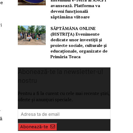
de
avansează. Platforma va
deveni funcțională
săptămâna viitoare
i
SĂPTĂMÂNA ONLINE
(BISTRIȚA) Evenimente
dedicate unor investiții și
proiecte sociale, culturale și
educaționale, organizate de
Primăria Teaca
Abonează-te la newsletter-ul
nostru
Pentru a fi la curent cu cele mai recente știri,
oferte și anunțuri speciale.
r
să
Abonează-te