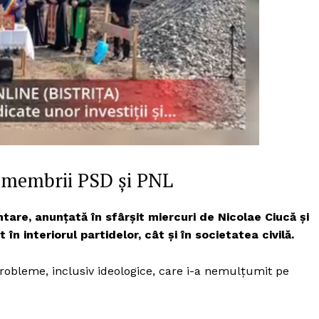
u membrii PSD și PNL
are, anunțată în sfârșit miercuri de Nicolae Ciucă și
 în interiorul partidelor, cât și în societatea civilă.
PRESShub
probleme, inclusiv ideologice, care i-a nemulțumit pe
Despre noi / Echipa