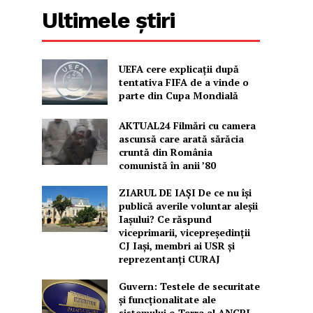
Ultimele știri
UEFA cere explicații după
tentativa FIFA de a vinde o
parte din Cupa Mondială
AKTUAL24 Filmări cu camera
ascunsă care arată sărăcia
cruntă din România
comunistă în anii ’80
ZIARUL DE IAȘI De ce nu își
publică averile voluntar aleșii
Iașului? Ce răspund
viceprimarii, vicepreședinții
CJ Iași, membri ai USR și
reprezentanți CURAJ
Guvern: Testele de securitate
și funcționalitate ale
sistemului e-Terra al ANCPI