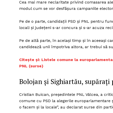
Cea mai mare neclaritate privind comasarea aleg
modul cum se vor desfășura campaniile elector
Pe de o parte, candidații PSD și PNL pentru func
Un pro
locali și județeni s-ar concura și s-ar acuza re
FREEDOM
ROMÂ
Pe de altă parte, în același timp și în aceeași 
candidează unii împotriva altora, ar trebui să 
Citește și: Listele comune la europarlamentar
PNL (surse)
Bolojan și Sighiartău, supărați 
Cristian Buican, președintele PNL Vâlcea, a criti
comune cu PSD la alegerile europarlamentare și
o facem și la locale”, au declarat surse din par