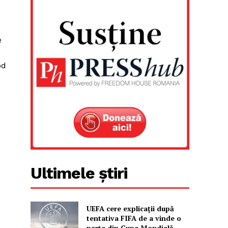
e
od
Ultimele știri
UEFA cere explicații după
tentativa FIFA de a vinde o
parte din Cupa Mondială