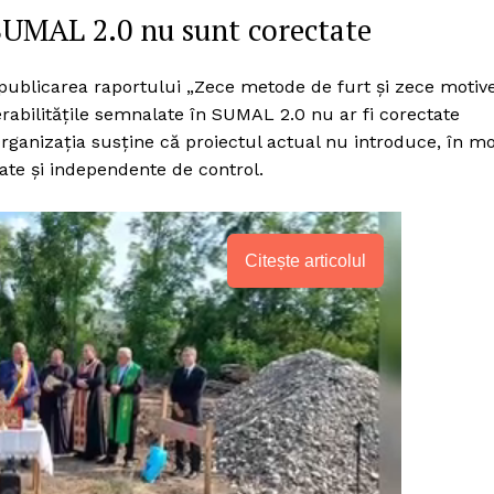
SUMAL 2.0 nu sunt corectate
a publicarea raportului „Zece metode de furt și zece motiv
abilitățile semnalate în SUMAL 2.0 nu ar fi corectate
Organizația susține că proiectul actual nu introduce, în m
ate și independente de control.
Citește articolul
PRESShub
Despre noi / Echipa