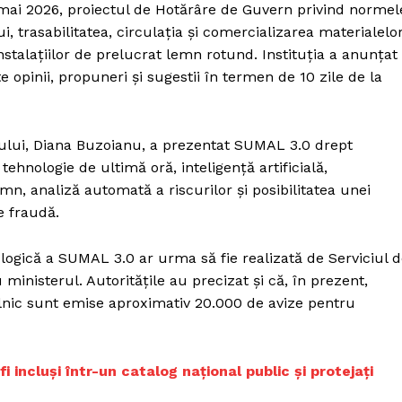
 mai 2026, proiectul de Hotărâre de Guvern privind normel
, trasabilitatea, circulația și comercializarea materialelo
nstalațiilor de prelucrat lemn rotund. Instituția a anunțat
te opinii, propuneri și sugestii în termen de 10 zile de la
iului, Diana Buzoianu, a prezentat SUMAL 3.0 drept
ehnologie de ultimă oră, inteligență artificială,
mn, analiză automată a riscurilor și posibilitatea unei
e fraudă.
ologică a SUMAL 3.0 ar urma să fie realizată de Serviciul 
ministerul. Autoritățile au precizat și că, în prezent,
zilnic sunt emise aproximativ 20.000 de avize pentru
fi incluși într-un catalog național public și protejați