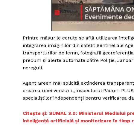
Un pro
FREEDOM
Printre măsurile cerute se află utilizarea intelig
ROMÂ
integrarea imaginilor din satelit Sentinel ale A
transporturilor de lemn, fotografii georeferenția
precum și alerte automate către Poliție, Jandar
nereguli.
Agent Green mai solicită extinderea transparenț
crearea unei versiuni „Inspectorul Pădurii PLUS”
specialiștilor independenți pentru verificarea da
Citește și: SUMAL 3.0: Ministerul Mediului pr
inteligență artificială și monitorizare în timp 