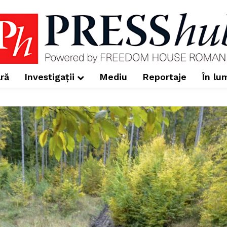
ră
Investigații
Mediu
Reportaje
În lu