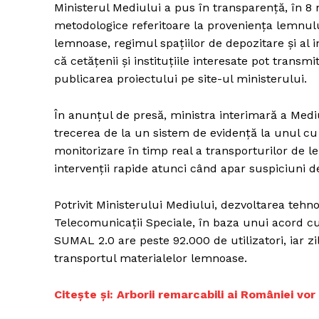
Ministerul Mediului a pus în transparență, în 8
metodologice referitoare la proveniența lemnului
lemnoase, regimul spațiilor de depozitare și al i
că cetățenii și instituțiile interesate pot transmi
publicarea proiectului pe site-ul ministerului.
În anunțul de presă, ministra interimară a Med
trecerea de la un sistem de evidență la unul cu t
monitorizare în timp real a transporturilor de le
intervenții rapide atunci când apar suspiciuni d
Potrivit Ministerului Mediului, dezvoltarea tehn
Telecomunicații Speciale, în baza unui acord cu 
SUMAL 2.0 are peste 92.000 de utilizatori, iar 
transportul materialelor lemnoase.
Citește și: Arborii remarcabili ai României vor 