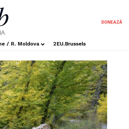
DONEAZĂ
me / R. Moldova
2EU.Brussels