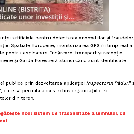
Proiecte editoriale
Rețea
Contact
iect
 HOUSE
enței artificiale pentru detectarea anomaliilor și fraudelor
NIA
genției Spațiale Europene, monitorizarea GPS în timp real a
te pentru exploatare, încărcare, transport și recepție,
merie și Garda Forestieră atunci când sunt identificate
ei publice prin dezvoltarea aplicației
Inspectorul Pădurii
ș
, care să permită acces extins organizațiilor și
telor din teren.
egătește noul sistem de trasabilitate a lemnului, cu
real