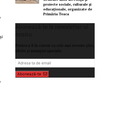
proiecte sociale, culturale și
educaționale, organizate de
Primăria Teaca
e
Abonează-te la newsletter-ul
nostru
și
Pentru a fi la curent cu cele mai recente știri,
oferte și anunțuri speciale.
Abonează-te
e