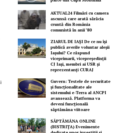
AKTUAL24 Filmări cu camera
ascunsă care arată sărăcia
cruntă din România
comunistă în anii ’80
,
ZIARUL DE IAȘI De ce nu își
publică averile voluntar aleșii
Iașului? Ce răspund
viceprimarii, vicepreședinții
CJ Iași, membri ai USR și
reprezentanți CURAJ
Guvern: Testele de securitate
i
și funcționalitate ale
sistemului e-Terra al ANCPI
avansează. Platforma va
deveni funcțională
săptămâna viitoare
SĂPTĂMÂNA ONLINE
(BISTRIȚA) Evenimente
dedicate unor investiții și