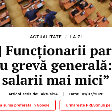
ACTUALITATE
LA ZI
| Funcţionarii pa
u grevă generală
salarii mai mici”
Articol scris de:
Aktual24
Data:
01/07/2026
 sursă preferată în Google
Urmărește PRESShub pe