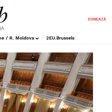
DONEAZĂ
me / R. Moldova
2EU.Brussels