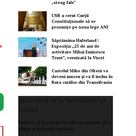
„steag fals”
USR a cerut Curții
Constituționale să se
pronunțe pe noua lege ANI
Săptămâna Haferland |
e
Expoziţia „25 de ani de
activitate Mihai Eminescu
Trust”, vernisată la Viscri
Castelul Miko din Olteni va
deveni muzeu şi va fi inclus în
Ruta curiilor din Transilvania
Abonează-te la newsletter-ul
nostru
Pentru a fi la curent cu cele mai recente știri,
oferte și anunțuri speciale.