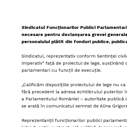
Sindicatul Funcţionarilor Publici Parlamenta
necesare pentru declanşarea grevei generale, 
personalului plătit din fonduri publice, publi
Sindicatul, reprezentativ conform Sentinţei civi
imperativ” faţă de proiectul de lege, susţinând 
parlamentari cu funcţii de execuţie.
„Calificăm dispoziţiile proiectului de lege nu c
fără precedent la adresa echilibrului puterilor î
a Parlamentului României – autoritate publică d
se arată în comunicatul semnat de Alina Grigore
Reprezentanţii funcţionarilor publici parlamenta