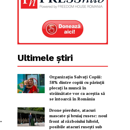
Ultimele știri
Organizația Salvați Copiii:
58% dintre copiii cu părinții
plecați la muncă în
străinătate vor ca aceștia să
se întoarcă în România
Drone pierdute, atacuri
mascate și bruiaj rusesc: noul
front al războiului hibrid,
”
posibile atacuri rusești sub