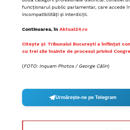
funcţionarul public parlamentar, care accede în
incompatibilităţi şi interdicţii.
Un pro
Continuarea, în
Aktual24.ro
FREEDOM
ROMÂ
Citește și: Tribunalul București a înființat c
cu trei zile înainte de procesul privind Congr
(
FOTO: Inquam Photos / George Călin
)
Urmărește-ne pe Telegram