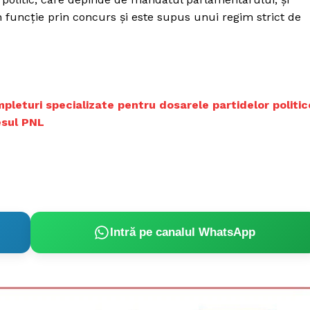
Proiecte editoriale
 funcţie prin concurs şi este supus unui regim strict de
Rețea
Contact
iect
 HOUSE
NIA
ompleturi specializate pentru dosarele partidelor politic
esul PNL
Intră pe canalul WhatsApp