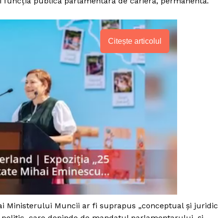
 şi funcţia publică parlamentară de carieră, permanentă.
Citește articolul
PRESShub
ai Ministerului Muncii ar fi suprapus „conceptual şi juridic
Despre noi / Echipa
ul politic, care depinde de mandatul parlamentarului, şi