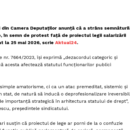
ri din Camera Deputaţilor anunţă că a strâns semnăturil
în semn de protest faţă de proiectul legii salarizării
cat la 25 mai 2026, scrie
Aktual24
.
le nr. 7664/2023, îşi exprimă „dezacordul categoric şi
că acesta afectează statutul funcţionarilor publici
a simple amatorisme, ci ca un atac premeditat, sistemic şi
n stat, de natură să inducă o deprofesionalizare ireversibi
e importanţă strategică în arhitectura statului de drept”,
scu, preşedintele sindicatului.
ri susţin că proiectul de lege ar porni de la o confuzie