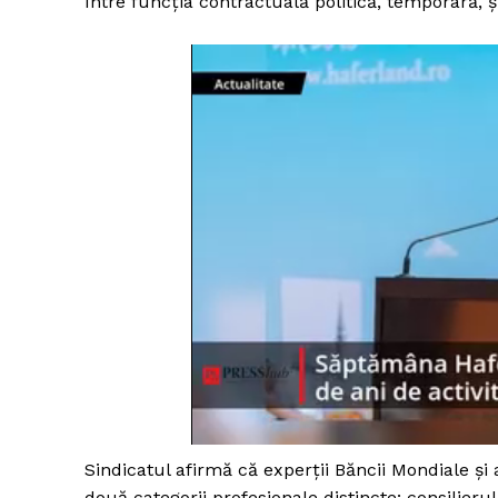
între funcţia contractuală politică, temporară,
Sindicatul afirmă că experţii Băncii Mondiale şi 
două categorii profesionale distincte: consilier