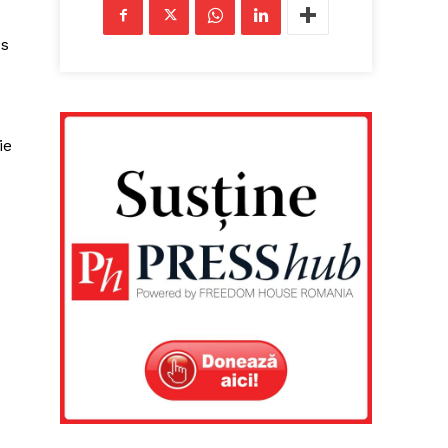
us
ie