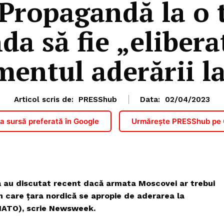
Propagandă la o 
da să fie „eliber
entul aderării 
Articol scris de:
PRESShub
Data:
02/04/2023
 sursă preferată în Google
Urmărește PRESShub pe
să au discutat recent dacă armata Moscovei ar trebui
în care țara nordică se apropie de aderarea la
(NATO), scrie Newsweek.