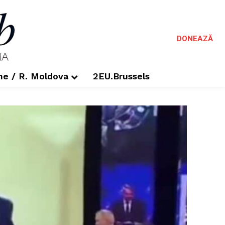
DONEAZĂ
me / R. Moldova
2EU.Brussels