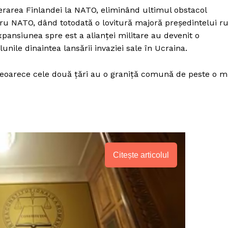
erarea Finlandei la NATO, eliminând ultimul obstacol
u NATO, dând totodată o lovitură majoră președintelui r
xpansiunea spre est a alianței militare au devenit o
lunile dinaintea lansării invaziei sale în Ucraina.
eoarece cele două țări au o graniță comună de peste o m
Citește articolul