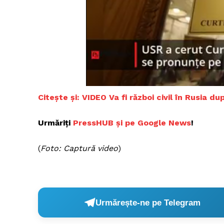
Citește și: VIDEO Va fi război civil în Rusia d
Urmăriți
PressHUB și pe Google News
!
(
Foto: Captură video
)
Urmărește-ne pe Telegram