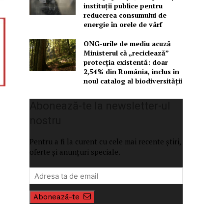
instituții publice pentru
reducerea consumului de
energie în orele de vârf
ONG-urile de mediu acuză
Ministerul că „reciclează”
protecția existentă: doar
2,54% din România, inclus în
noul catalog al biodiversității
Abonează-te la newsletter-ul
nostru
Pentru a fi la curent cu cele mai recente știri,
oferte și anunțuri speciale.
Abonează-te