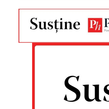
Un pro
FREEDOM
ROMÂ