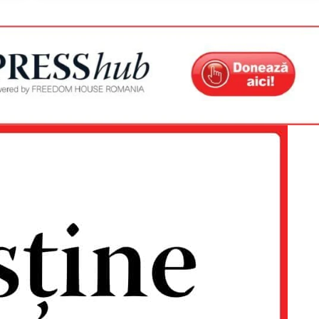
Proiecte editoriale
Rețea
Contact
iect
 HOUSE
NIA