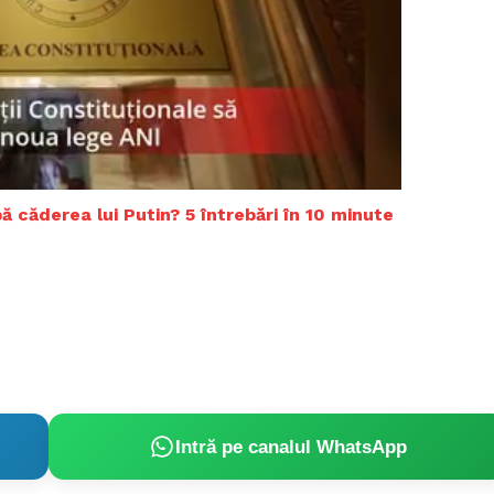
upă căderea lui Putin? 5 întrebări în 10 minute
PRESShub
Intră pe canalul WhatsApp
Despre noi / Echipa