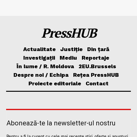
PressHUB
Actualitate
Justiție
Din țară
Investigații
Mediu
Reportaje
În lume / R. Moldova
2EU.Brussels
Despre noi / Echipa
Rețea PressHUB
Proiecte editoriale
Contact
Abonează-te la newsletter-ul nostru
Pentru a fi la curent cu cele mai recente știri, oferte și anunțuri