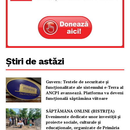
Un proiect
FREEDOM HOUSE ROMÂNIA
PRESShub
Știri de astăzi
Despre noi / Echipa
Proiecte editoriale
Guvern: Testele de securitate și
funcționalitate ale sistemului e-Terra al
Rețea
ANCPI avansează. Platforma va deveni
Contact
funcțională săptămâna viitoare
SĂPTĂMÂNA ONLINE (BISTRIȚA)
Evenimente dedicate unor investiții și
proiecte sociale, culturale și
educaționale, organizate de Primăria