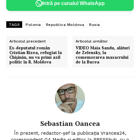
Intră pe canalul WhatsApp
TAGS
Polonia
Republica Moldova
Rusia
Articolul precedent
Articolul următor
Ex-deputatul român
VIDEO Maia Sandu, alături
Cristian Rizea, refugiat la
de Zelensky, la
Chișinău, nu va primi azil
comemorarea masacrului
politic în R. Moldova
de la Bucea
Sebastian Oancea
În prezent, redactor-șef la publicația Vrancea24,
corespondent G4 Media și editor la PRESShub, cu o