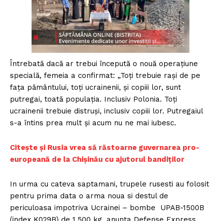
Întrebată dacă ar trebui începută o nouă operațiune
specială, femeia a confirmat: „Toți trebuie rași de pe
fața pământului, toți ucrainenii, și copiii lor, sunt
putregai, toată populația. Inclusiv Polonia. Toți
ucrainenii trebuie distruși, inclusiv copiii lor. Putregaiul
s-a întins prea mult și acum nu ne mai iubesc.
Citește și Rusia vrea să răstoarne guvernarea pro-
europeană de la Chișinău cu ajutorul bandiților
In urma cu cateva saptamani, trupele rusesti au folosit
pentru prima data o arma noua si destul de
periculoasa impotriva Ucrainei – bombe UPAB-1500B
(index K029B) de 1.500 kg, anunta Defense Express,