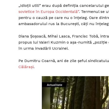
„Idioții utili” erau după definiția cancelarulu
sovietice în Europa Occidentală”
. Termenul se ut
pentru o cauză pe care nu o înțeleg. Oare dint
ambasadorului rus la București, câți nu înțeleg
Diana Șoșoacă, Mihai Lasca, Francisc Tobă, intraț
propus lui Valeri Kuzmin o așa-numită „poziție 
în urma invadării Ucrainei.
Pe Dumitru Coarnă, ani de zile șeful sindicatului 
Călărași
.