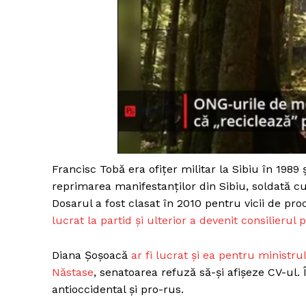
Francisc Tobă era ofițer militar la Sibiu în 1989 
reprimarea manifestanților din Sibiu, soldată cu 
Dosarul a fost clasat în 2010 pentru vicii de pr
lucrat la partid și ulterior a devenit consilieru
Diana Șoșoacă
ar fi lucrat și ea pentru ministr
Năstase
, senatoarea refuză să-și afișeze CV-ul. 
antioccidental și pro-rus.