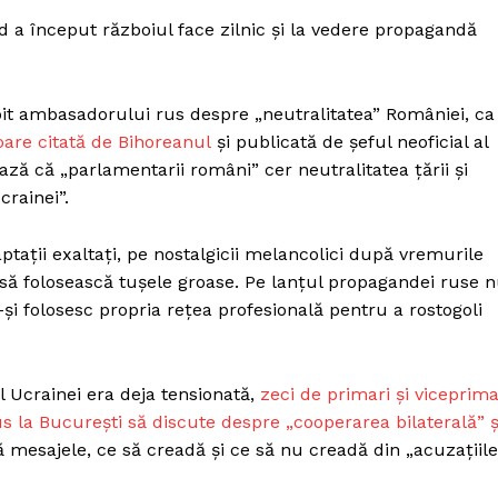
Proiecte editoriale
nd a început războiul face zilnic și la vedere propagandă
Rețea
Contact
iect
it ambasadorului rus despre „neutralitatea” României, ca
 HOUSE
oare citată de Bihoreanul
și publicată de șeful neoficial al
NIA
ază că „parlamentarii români” cer neutralitatea țării și
Ucrainei”.
ptații exaltați, pe nostalgicii melancolici după vremurile
u să folosească tușele groase. Pe lanțul propagandei ruse 
re-și folosesc propria rețea profesională pentru a rostogoli
ul Ucrainei era deja tensionată,
zeci de primari și viceprima
us la București să discute despre „cooperarea bilaterală” ș
 mesajele, ce să creadă și ce să nu creadă din „acuzațiile