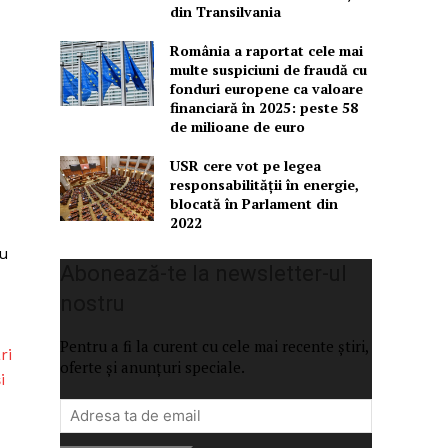
din Transilvania
România a raportat cele mai
multe suspiciuni de fraudă cu
fonduri europene ca valoare
financiară în 2025: peste 58
de milioane de euro
USR cere vot pe legea
responsabilității în energie,
blocată în Parlament din
2022
nu
Abonează-te la newsletter-ul
nostru
Pentru a fi la curent cu cele mai recente știri,
ri
oferte și anunțuri speciale.
i