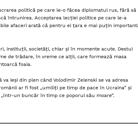
lucrarea politică pe care le-o făcea diplomatul rus, fără să
că întrunirea. Acceptarea lecției politice pe care le-a
bile afaceri arată că pentru ei țara e mai puțin important
instituții, societăți, chiar și în momente acute. Destui
orme de trădare, în vreme ce alții, care formează masa
ntoarcă foaia.
va ieși din plen când Volodimir Zelenski se va adresa
omânii ar fi fost „umiliţi pe timp de pace în Ucraina” şi
 „într-un buncăr în timp ce poporul său moare”.