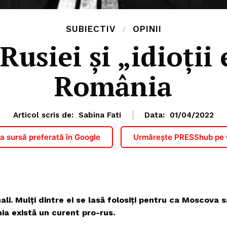
SUBIECTIV
OPINII
siei și „idioții e
România
Articol scris de:
Sabina Fati
Data:
01/04/2022
 sursă preferată în Google
Urmărește PRESShub pe
ali. Mulți dintre ei se lasă folosiți pentru ca Moscova s
a există un curent pro-rus.