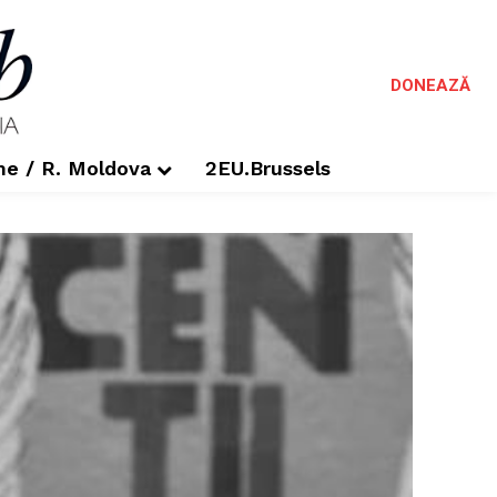
DONEAZĂ
me / R. Moldova
2EU.Brussels