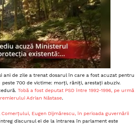
și ani de zile a trenat dosarul în care a fost acuzat pentru
peste 700 de victime: morți, răniți, arestați abuziv.
ocedură.
Tobă a fost deputat PSD între 1992-1996, pe urmă
l premierului Adrian Năstase
.
PRESShub
ul Comerțului, Eugen Dijmărescu, în perioada guvernării
Întreg discursul ei de la intrarea în parlament este
Despre noi / Echipa