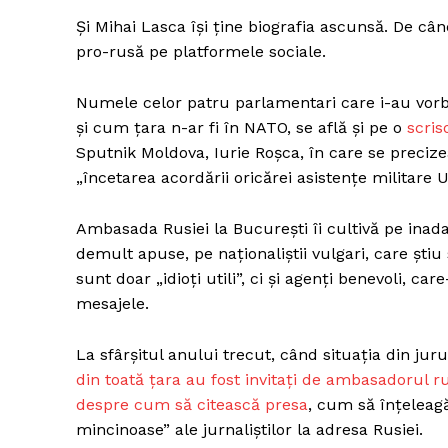
Și Mihai Lasca își ține biografia ascunsă. De câ
pro-rusă pe platformele sociale.
Un pro
Numele celor patru parlamentari care i-au vorb
FREEDOM
și cum țara n-ar fi în NATO, se află și pe o
scris
ROMÂ
Sputnik Moldova, Iurie Roșca, în care se precize
„încetarea acordării oricărei asistențe militare 
Ambasada Rusiei la București îi cultivă pe inada
demult apuse, pe naționaliștii vulgari, care ști
sunt doar „idioți utili”, ci și agenți benevoli, ca
mesajele.
La sfârșitul anului trecut, când situația din jur
din toată țara au fost invitați de ambasadorul r
despre cum să citească presa
, cum să înțeleagă
mincinoase” ale jurnaliștilor la adresa Rusiei.