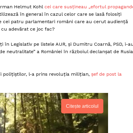
i german Helmut Kohl
cei care susțineau „efortul propagand
ilizează în general în cazul celor care se lasă folosiți
re cei patru parlamentari români care au cerut audiență
 cu adevărat ce joc fac?
i în Legislativ pe listele AUR, și Dumitru Coarnă, PSD, i-a
de neutralitate” a României în războiul declanșat de Rusia
polițiștilor, l-a prins revoluția milițian,
șef de post la
Citește articolul