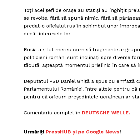
Toți acei șefi de orașe au stat și au înghițit pre
se revolte, fără să spună nimic, fără să părăseas
predat-o oficialul rus în schimbul unor improba
decât interesele lor.
Rusia a știut mereu cum să fragmenteze grupuri, 
politicieni români sunt înclinați spre diverse f
tăcută, așteaptă momentul prielinic în care să î
Deputatul PSD Daniel Ghiţă a spus cu emfază că 
Parlamentului României, între altele pentru că r
pentru că oricum președintele ucrainean ar sta
Comentariu complet în
DEUTSCHE WELLE.
Urmăriți
PressHUB și pe Google News
!