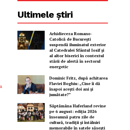
Ultimele știri
Arhidieceza Romano-
Catolică de București
suspendă iluminatul exterior
al Catedralei Sfântul Iosif și
al altor biserici în contextul
stării de alertă în sectorul
energetic
Dominic Fritz, după achitarea
Flaviei Boghiu: „Cine îi dă
 a
înapoi aceşti doi ani şi
jumătate?”
Săptămâna Haferland revine
pe 6 august: ediția 2026
înseamnă patru zile de
cultură, tradiții și întâlniri
memorabile în satele săsești