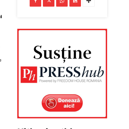
i
,
e