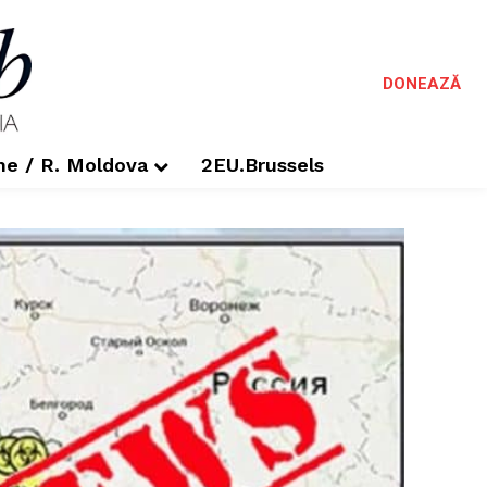
DONEAZĂ
me / R. Moldova
2EU.Brussels