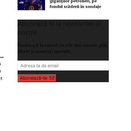
giganților petrolieri, pe
fondul scăderii în sondaje
Abonează-te la newsletter-ul
nostru
Pentru a fi la curent cu cele mai recente știri,
oferte și anunțuri speciale.
u
e
at
Abonează-te