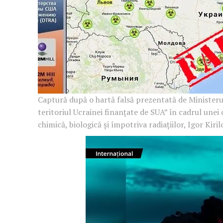
Captură după o hartă falsă prezentată de Ministerul
teritoriul Ucrainei finanțate de SUA” în cadrul unei
chimică, biologică și împotriva radiațiilor, Igor Kiri