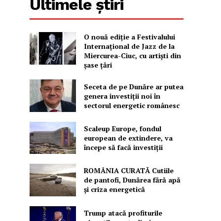
Ultimele știri
O nouă ediţie a Festivalului
Internaţional de Jazz de la
Miercurea-Ciuc, cu artişti din
şase ţări
Seceta de pe Dunăre ar putea
genera investiții noi în
sectorul energetic românesc
Scaleup Europe, fondul
european de extindere, va
începe să facă investiții
ROMÂNIA CURATĂ Cutiile
de pantofi, Dunărea fără apă
și criza energetică
Trump atacă profiturile