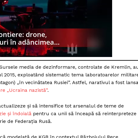
Proiecte editoriale
Rețea
Contact
iect
 HOUSE
NIA
 Sursele media de dezinformare, controlate de Kremlin, a
ul 2015, exploatând sistematic tema laboratoarelor militar
agon) „în vecinătatea Rusiei”. Astfel, narativul a fost lans
re „Ucraina nazistă”
.
ctualizeze și să intensifice tot arsenalul de teme de
ie și îndoială
pentru ca unii să înceapă să reinterpreteze
rie de Federația Rusă.
ică modelată de KGB în contextul Războiului Rece.