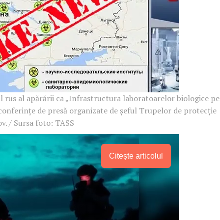
 rus al apărării ca „Infrastructura laboratoarelor biologice pe
 conferințe de presă organizate de șeful Trupelor de protecție
lov. / Sursa foto: TASS
Citește articolul
PRESShub
Despre noi / Echipa