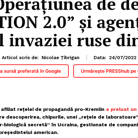
perațiunea de d
ION 2.0” și agenți
l invaziei ruse di
Articol scris de:
Nicolae Țîbrigan
Data:
24/07/2022
 sursă preferată în Google
Urmărește PRESShub pe
ro afiliat rețelei de propagandă pro-Kremlin
a preluat un
e descoperirea, chipurile, unei „rețele de laboratoare
r-biologică secretă” în Ucraina, gestionate de compani
 președintelui american.