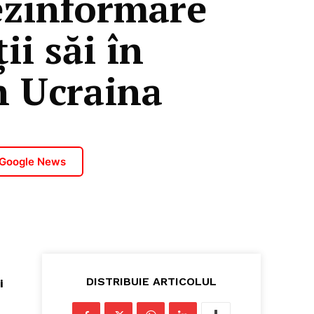
ezinformare
i săi în
n Ucraina
 Google News
”
DISTRIBUIE ARTICOLUL
i