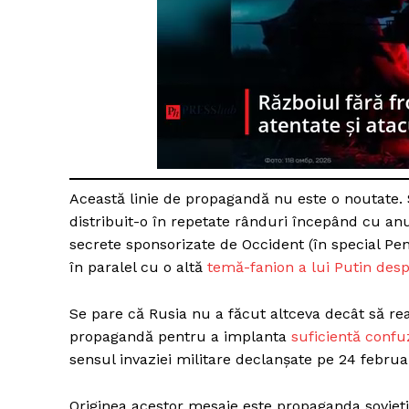
Un pro
FREEDOM
ROMÂ
Această linie de propagandă nu este o noutate.
distribuit-o în repetate rânduri începând cu an
secrete sponsorizate de Occident (în special Pent
în paralel cu o altă
temă-fanion a lui Putin desp
Se pare că Rusia nu a făcut altceva decât să rea
propagandă pentru a implanta
suficientă confuz
sensul invaziei militare declanșate pe 24 februa
Originea acestor mesaje este propaganda soviet