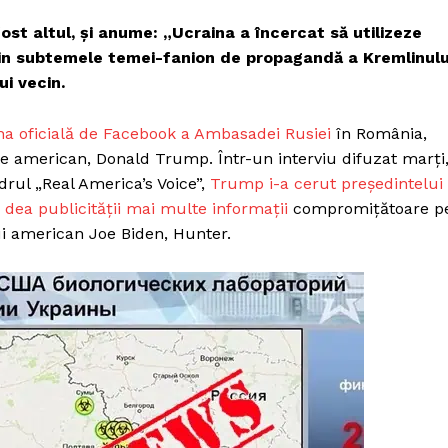
fost altul, și anume: „Ucraina a încercat să utilizeze
 din subtemele temei-fanion de propagandă a Kremlinulu
ui vecin.
na oficială de Facebook a Ambasadei Rusiei
în România,
te american, Donald Trump. Într-un interviu difuzat marți
rul „Real America’s Voice”,
Trump i-a cerut președintelui
ă dea publicității mai multe informații
compromițătoare p
ui american Joe Biden, Hunter.