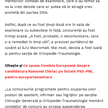
membrilor comisiei de examinare, care s-au temut să
nu ia vreo decizie care ar putea să le atragă vreo
anchetă din partea DNA.
Astfel, după ce au fost ţinuţi două ore în sala de
examinare cu subiectele în faţă, concurenţii au fost
trimişi acasă. „A fost, probabil, o necomunicare, care
s-a remediat în timp util”, a precizat purtătorul de
cuvânt al SJU Mavromati. Mai mult, decizia a fost luată
şi pentru secţia de Ortopedie-Traumatogie.
Citește și
Ce spune Comisia Europeană despre
candidatura Ramonei Chiriac pe listele PSD-PNL
pentru europarlamentare
„La concursurile programate pentru ocuparea unor
posturi de asistent, infirmier sau îngrijitor pe secţiile
Chirurgie Generală şi Ortopedie-Traumatologie membrii
comisiilor de concurs au propus suspendarea