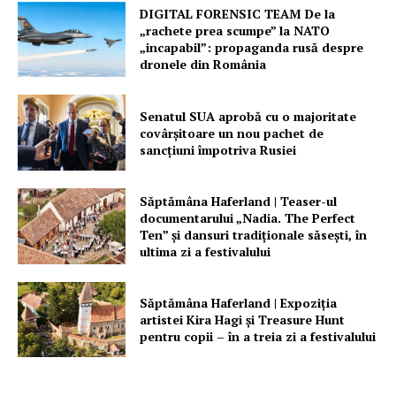
DIGITAL FORENSIC TEAM De la
„rachete prea scumpe” la NATO
„incapabil”: propaganda rusă despre
dronele din România
Senatul SUA aprobă cu o majoritate
covârșitoare un nou pachet de
sancțiuni împotriva Rusiei
Săptămâna Haferland | Teaser-ul
documentarului „Nadia. The Perfect
Ten” şi dansuri tradiţionale săseşti, în
ultima zi a festivalului
Săptămâna Haferland | Expoziţia
artistei Kira Hagi şi Treasure Hunt
pentru copii – în a treia zi a festivalului