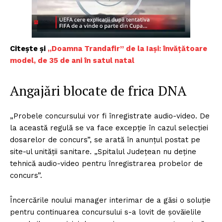
Citește și
„Doamna Trandafir” de la Iaşi: învăţătoare
model, de 35 de ani în satul natal
Angajări blocate de frica DNA
„Probele concursului vor fi înregistrate audio-video. De
la această regulă se va face excepţie în cazul selecţiei
dosarelor de concurs”, se arată în anunţul postat pe
site-ul unităţii sanitare. „Spitalul Judeţean nu deţine
tehnică audio-video pentru înregistrarea probelor de
concurs”.
Încercările noului manager interimar de a găsi o soluţie
pentru continuarea concursului s-a lovit de şovăielile