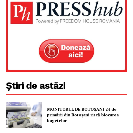
Un proiect
FREEDOM HOUSE ROMÂNIA
PRESShub
Despre noi / Echipa
Știri de astăzi
Proiecte editoriale
Rețea
Contact
MONITORUL DE BOTOȘANI 24 de
primării din Botoșani riscă blocarea
bugetelor