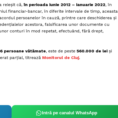
Proiecte editoriale
 reieșit că,
în perioada iunie 2012 – ianuarie 2022
, în
Rețea
iul financiar-bancar, în diferite intervale de timp, aceasta
 acordul persoanelor în cauză, printre care deschiderea și
Contact
iect
edențialelor acestora, falsificarea unor documente cu
 HOUSE
unor conturi în mod repetat, efectuând, fără drept,
NIA
16 persoane vătămate
, este de peste
560.000 de lei
și
erat parțial, titrează
Monitorul de Cluj
.
Intră pe canalul WhatsApp