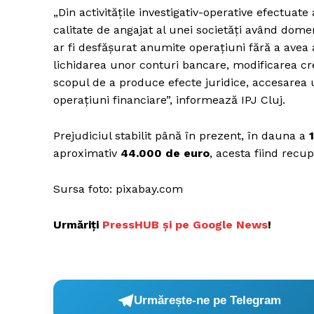
„Din activitățile investigativ-operative efectuate a
calitate de angajat al unei societăți având domen
ar fi desfășurat anumite operațiuni fără a avea
Un pro
lichidarea unor conturi bancare, modificarea cr
FREEDOM
scopul de a produce efecte juridice, accesarea 
ROMÂ
operațiuni financiare”, informează IPJ Cluj.
Prejudiciul stabilit până în prezent, în dauna a
aproximativ
44.000 de euro
, acesta fiind recup
Sursa foto: pixabay.com
Urmăriți
PressHUB și pe Google News
!
Urmărește-ne pe Telegram