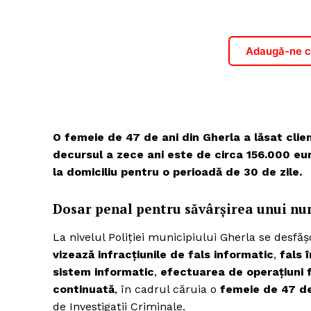
Adaugă-ne ca
O femeie de 47 de ani din Gherla a lăsat clienț
decursul a zece ani este de circa 156.000 eu
la domiciliu pentru o perioadă de 30 de zile.
Dosar penal pentru săvârșirea unui num
La nivelul Poliției municipiului Gherla se desfă
vizează infracțiunile de fals informatic
,
fals 
sistem informatic
,
efectuarea de operațiuni 
continuată
, în cadrul căruia o
femeie de 47 de
de Investigații Criminale.