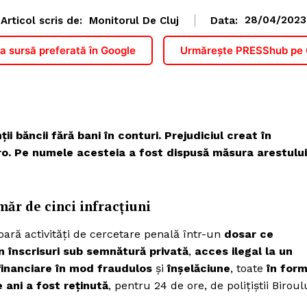
Articol scris de:
Monitorul De Cluj
Data:
28/04/2023
 sursă preferată în Google
Urmărește PRESShub pe
ii băncii fără bani în conturi. Prejudiciul creat în
ro. Pe numele acesteia a fost dispusă măsura arestului
ăr de cinci infracțiuni
șoară activități de cercetare penală într-un
dosar ce
în înscrisuri sub semnătură privată
,
acces ilegal la un
financiare în mod fraudulos
și
înșelăciune
, toate
în for
 ani a fost reținută
, pentru 24 de ore, de polițiștii Biroul