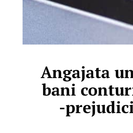
Angajata un
bani conturi
-prejudic