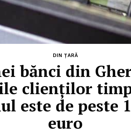
DIN ȚARĂ
ei bănci din Gherl
le clienților tim
iul este de peste 
euro