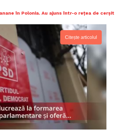
anane în Polonia. Au ajuns într-o rețea de cerșit
Citește articolul
PRESShub
Despre noi / Echipa