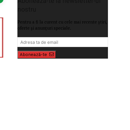
Abonează-te la newsletter-ul
nostru
Pentru a fi la curent cu cele mai recente știri,
oferte și anunțuri speciale.
Abonează-te