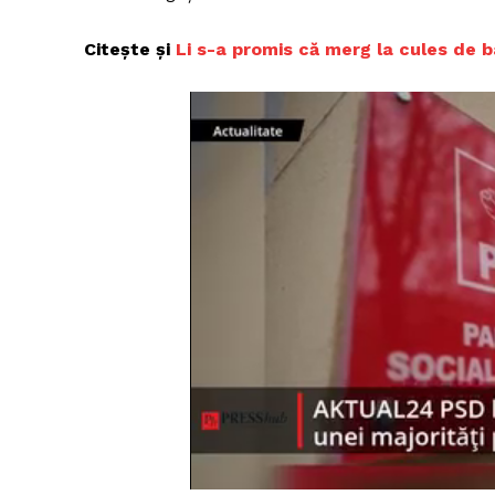
Citește și
Li s-a promis că merg la cules de b