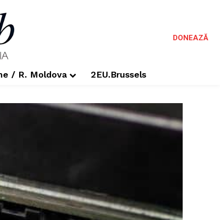
DONEAZĂ
me / R. Moldova
2EU.Brussels