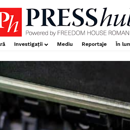
ră
Investigații
Mediu
Reportaje
În lu