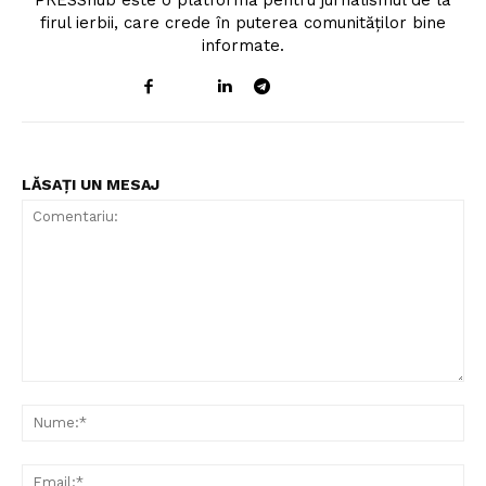
PRESShub este o platformă pentru jurnalismul de la
firul ierbii, care crede în puterea comunităților bine
informate.
LĂSAȚI UN MESAJ
Comentariu:
Nu
Ema