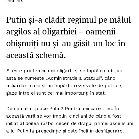
închine.
Putin și-a clădit regimul pe mâlul
argilos al oligarhiei – oamenii
obișnuiți nu și-au găsit un loc în
această schemă.
El este prieten cu unii oligarhi și se luptă cu alții, iar
asta se numește „Administrație a Statului”, când
miliardarii care și-au împărțit rezervele de petrol și
gaze între ei sunt cei mai importanți în stat.
De ce nu-mi place Putin? Pentru anii care trec. În
această vară se vor împlini cinci ani de când a fost
inițiat al doilea război cecen de dragul primei ascensiuni
a lui Putin la președinție și este încă în desfășurare.