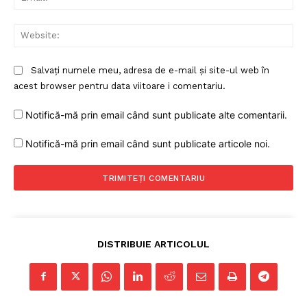
Web
Salvați numele meu, adresa de e-mail și site-ul web în
acest browser pentru data viitoare i comentariu.
Notifică-mă prin email când sunt publicate alte comentarii.
Un proiect
Notifică-mă prin email când sunt publicate articole noi.
FREEDOM HOUSE ROMÂNIA
PRESShub
DISTRIBUIE ARTICOLUL
Despre noi / Echipa
Proiecte editoriale