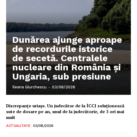
Despre noi / Echipa
Proiecte editoriale
Rețea
Contact
Dunărea ajunge aproape
de recordurile istorice
de secetă. Centralele
nucleare din România și
Ungaria, sub presiune
Ileana Giurchescu
-
03/08/2026
Discrepanțe uriașe. Un judecător de la ÎCCJ soluționează
sute de dosare pe an, unul de la judecătorie, de 3 ori mai
mult
ACTUALITATE
03/08/2026