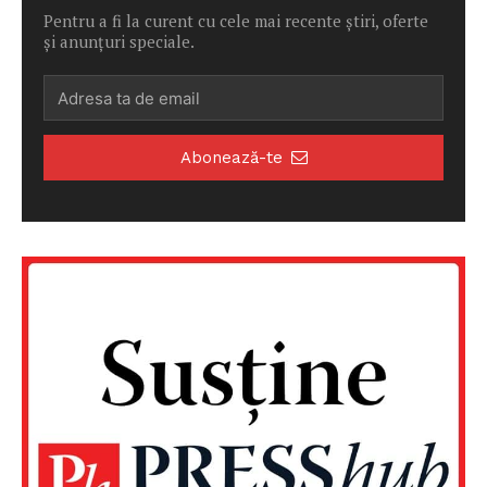
Pentru a fi la curent cu cele mai recente știri, oferte
și anunțuri speciale.
Abonează-te