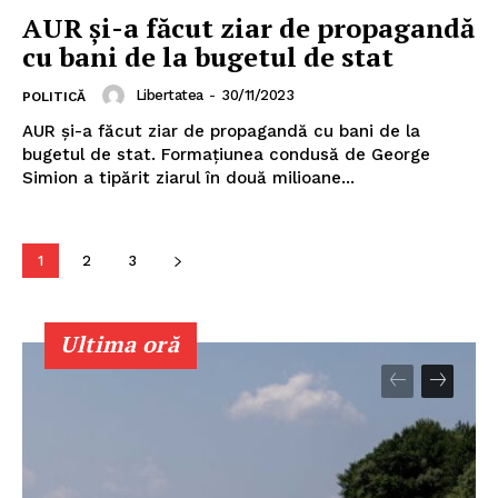
AUR şi-a făcut ziar de propagandă
cu bani de la bugetul de stat
Libertatea
-
30/11/2023
POLITICĂ
AUR şi-a făcut ziar de propagandă cu bani de la
bugetul de stat. Formaţiunea condusă de George
Simion a tipărit ziarul în două milioane...
1
2
3
Un proiect
FREEDOM HOUSE ROMÂNIA
Ultima oră
PRESShub