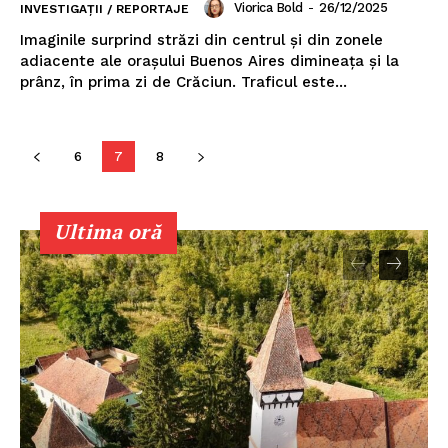
Viorica Bold
-
26/12/2025
INVESTIGAȚII / REPORTAJE
Imaginile surprind străzi din centrul și din zonele
adiacente ale orașului Buenos Aires dimineața și la
prânz, în prima zi de Crăciun. Traficul este...
6
7
8
Un proiect
FREEDOM HOUSE ROMÂNIA
Ultima oră
PRESShub
Despre noi / Echipa
Proiecte editoriale
Rețea
Contact