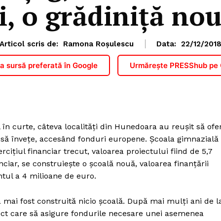
i, o grădiniță nou
Articol scris de:
Ramona Roșulescu
Data:
22/12/201
 sursă preferată în Google
Urmărește PRESShub pe
 în curte, câteva localități din Hunedoara au reușit să ofe
e să învețe, accesând fonduri europene. Școala gimnazială
cițiul financiar trecut, valoarea proiectului fiind de 5,7
nciar, se construiește o școală nouă, valoarea finanțării
ntul a 4 milioane de euro.
 mai fost construită nicio școală. După mai mulți ani de l
ect care să asigure fondurile necesare unei asemenea