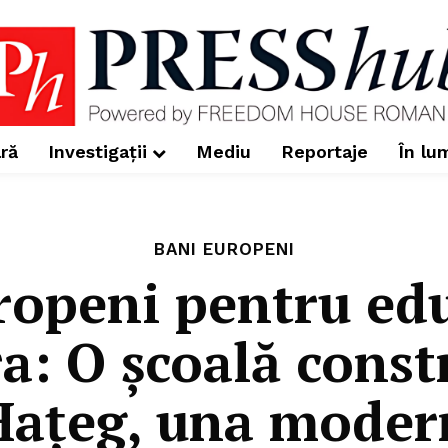
ră
Investigații
Mediu
Reportaje
În lu
BANI EUROPENI
ropeni pentru edu
: O școală constr
Hațeg, una moder