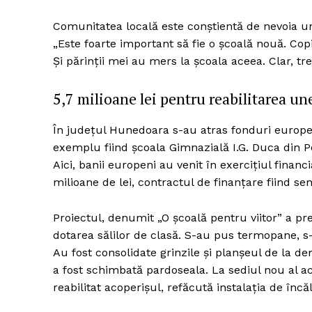
Comunitatea locală este conștientă de nevoia une
„Este foarte important să fie o școală nouă. Copii
Și părinții mei au mers la școala aceea. Clar, tr
Un pro
FREEDOM
5,7 milioane lei pentru reabilitarea un
ROMÂ
În județul Hunedoara s-au atras fonduri europen
exemplu fiind școala Gimnazială I.G. Duca din P
Aici, banii europeni au venit în exercițiul financi
milioane de lei, contractul de finanțare fiind 
Proiectul, denumit „O școală pentru viitor” a pre
dotarea sălilor de clasă. S-au pus termopane, s-
Au fost consolidate grinzile și planșeul de la dem
a fost schimbată pardoseala. La sediul nou al acel
reabilitat acoperișul, refăcută instalația de încăl