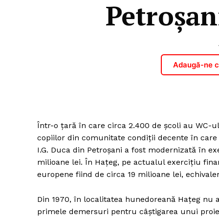
Petroșan
Adaugă-ne ca
Într-o țară în care circa 2.400 de școli au WC-ul
copiilor din comunitate condiții decente în car
I.G. Duca din Petroșani a fost modernizată în exer
milioane lei. În Hațeg, pe actualul exercițiu fina
europene fiind de circa 19 milioane lei, echivale
Din 1970, în localitatea hunedoreană Hațeg nu a
primele demersuri pentru câștigarea unui proi