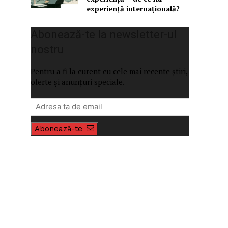
experiență internațională?
Abonează-te la newsletter-ul
nostru
Pentru a fi la curent cu cele mai recente știri,
oferte și anunțuri speciale.
Abonează-te