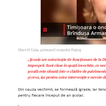
Marcel Goia, primarul orașului Hațeg
„Școala are autorizație de funcționare de la D
improprii. Sunt clase în spații învechite, ce nec
școală este situată într-o clădire de patrimoni
și ceva, iar pentru orice intervenție e nevoie de
Din cauza vechimii, se formează igrasie, iar ten
pentru fiecare început de an școlar.