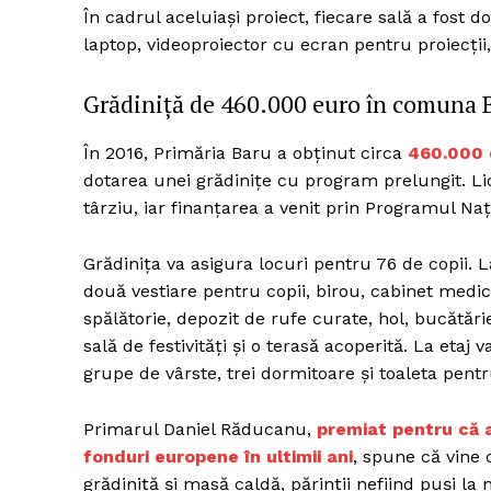
În cadrul aceluiași proiect, fiecare sală a fost 
laptop, videoproiector cu ecran pentru proiecții
Grădiniță de 460.000 euro în comuna 
În 2016, Primăria Baru a obținut circa
460.000 
dotarea unei grădinițe cu program prelungit. Lic
târziu, iar finanțarea a venit prin Programul Na
Grădinița va asigura locuri pentru 76 de copii. L
două vestiare pentru copii, birou, cabinet medi
spălătorie, depozit de rufe curate, hol, bucătă
sală de festivități și o terasă acoperită. La etaj 
grupe de vârste, trei dormitoare și toaleta pen
Primarul Daniel Răducanu,
premiat pentru că 
fonduri europene în ultimii ani
, spune că vine c
grădiniță și masă caldă, părinții nefiind puși la n