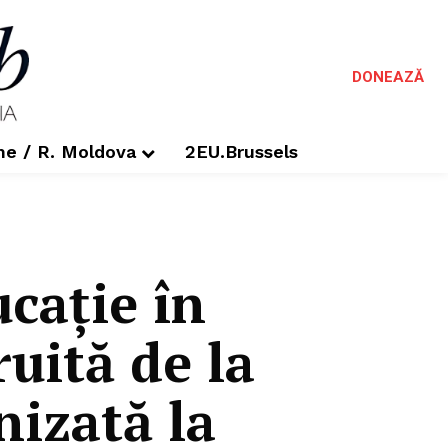
DONEAZĂ
me / R. Moldova
2EU.Brussels
cație în
uită de la
nizată la