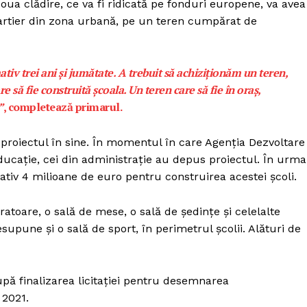
oua clădire, ce va fi ridicată pe fonduri europene, va avea
cartier din zona urbană, pe un teren cumpărat de
iv trei ani și jumătate. A trebuit să achiziționăm un teren,
să fie construită școala. Un teren care să fie în oraș,
”
, completează primarul.
și proiectul în sine. În momentul în care Agenția Dezvoltare
ucație, cei din administrație au depus proiectul. În urma
mativ 4 milioane de euro pentru construirea acestei școli.
ratoare, o sală de mese, o sală de ședințe și celelalte
esupune și o sală de sport, în perimetrul școlii. Alături de
PRESShub
upă finalizarea licitației pentru desemnarea
Despre noi / Echipa
 2021.