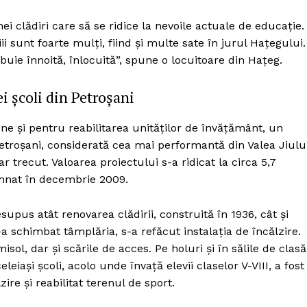
Proiecte editoriale
i clădiri care să se ridice la nevoile actuale de educație.
Rețea
i sunt foarte mulți, fiind și multe sate în jurul Hațegului.
Contact
ebuie înnoită, înlocuită”, spune o locuitoare din Hațeg.
iect
 HOUSE
ei școli din Petroșani
NIA
e și pentru reabilitarea unităților de învățământ, un
etroșani, considerată cea mai performantă din Valea Jiului
ar trecut. Valoarea proiectului s-a ridicat la circa 5,7
semnat în decembrie 2009.
supus atât renovarea clădirii, construită în 1936, cât și
a schimbat tâmplăria, s-a refăcut instalația de încălzire.
isol, dar și scările de acces. Pe holuri și în sălile de clasă
eiași școli, acolo unde învață elevii claselor V-VIII, a fost
zire și reabilitat terenul de sport.