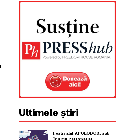
d
Ultimele știri
Festivalul APOLODOR, sub
Înaltul Patronaj al