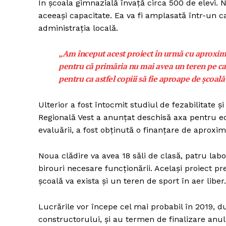
În școala gimnazială învață circa 500 de elevi. N
aceeași capacitate. Ea va fi amplasată într-un 
administrația locală.
„Am început acest proiect în urmă cu aproximat
pentru că primăria nu mai avea un teren pe care 
pentru ca astfel copiii să fie aproape de școală
Ulterior a fost întocmit studiul de fezabilitate 
Regională Vest a anunțat deschisă axa pentru ed
evaluării, a fost obținută o finanțare de aproxi
Noua clădire va avea 18 săli de clasă, patru labo
birouri necesare funcționării. Același proiect pr
școală va exista și un teren de sport în aer liber.
Lucrările vor începe cel mai probabil în 2019, d
constructorului, și au termen de finalizare anul