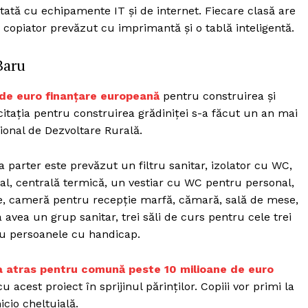
dotată cu echipamente IT și de internet. Fiecare clasă are
, copiator prevăzut cu imprimantă și o tablă inteligentă.
Baru
de euro finanțare europeană
pentru construirea și
itația pentru construirea grădiniței s-a făcut un an mai
țional de Dezvoltare Rurală.
a parter este prevăzut un filtru sanitar, izolator cu WC,
cal, centrală termică, un vestiar cu WC pentru personal,
rie, cameră pentru recepție marfă, cămară, sală de mese,
va avea un grup sanitar, trei săli de curs pentru cele trei
tru persoanele cu handicap.
a atras pentru comună peste 10 milioane de euro
u acest proiect în sprijinul părinților. Copiii vor primi la
icio cheltuială.