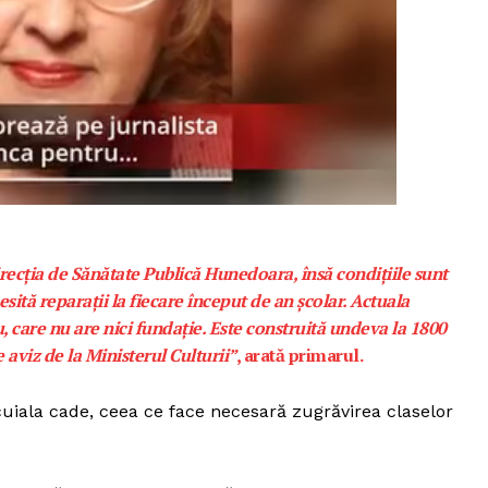
irecția de Sănătate Publică Hunedoara, însă condițiile sunt
esită reparații la fiecare început de an școlar. Actuala
u, care nu are nici fundație. Este construită undeva la 1800
 aviz de la Ministerul Culturii”
, arată primarul.
cuiala cade, ceea ce face necesară zugrăvirea claselor