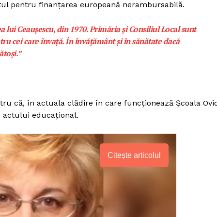
actul pentru finanțarea europeană nerambursabilă.
 lui Ceaușescu, din 1970. Primăria și Consiliul Local sunt
tru cei care învață. În învățământ și în sănătate dacă
toși.”
ru că, în actuala clădire în care funcționează Școala Ovi
 actului educațional.
Citește articolul