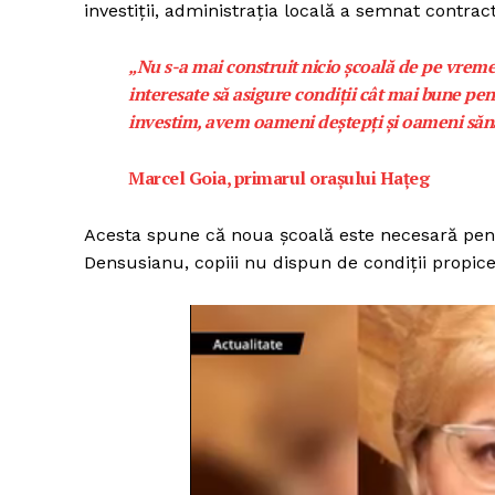
investiții, administrația locală a semnat contr
„Nu s-a mai construit nicio școală de pe vremea
interesate să asigure condiții cât mai bune pen
investim, avem oameni deștepți și oameni sănă
Marcel Goia, primarul orașului Hațeg
Acesta spune că noua școală este necesară pent
Densusianu, copiii nu dispun de condiții propice