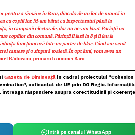
ilor pentru a rămâne în Baru, dincolo de un loc de muncă în
ea cu copiii lor. M-am bătut cu inspectoratul până la
ița, în campanii electorale, dar nu ne-am lăsat. Părinții nu
 copiilor din comună. Părinții îi lasă la 8 și îi iau la
ădinița funcționează într-un parter de bloc. Când am venit
rei camere și o singură toaletă. În opt luni, vom avea un
iel Răducanu, primarul comunei Baru
și
Gazeta de Dimineață
în cadrul proiectului “Cohesion
emination”, cofinanțat de UE prin DG Regio.
Informațiil
E. Întreaga răspundere asupra corectitudinii și coerențe
Intră pe canalul WhatsApp