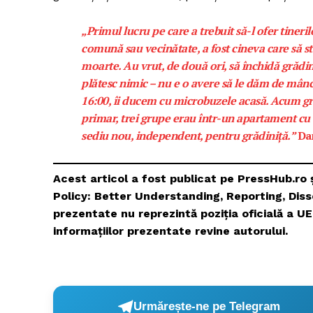
„Primul lucru pe care a trebuit să-l ofer tiner
comună sau vecinătate, a fost cineva care să st
moarte. Au vrut, de două ori, să închidă grădin
plătesc nimic – nu e o avere să le dăm de mâncare
16:00, îi ducem cu microbuzele acasă. Acum gr
primar, trei grupe erau într-un apartament cu t
sediu nou, independent, pentru grădiniță.”
Dan
Acest articol a fost publicat pe PressHub.ro 
Policy: Better Understanding, Reporting, Diss
prezentate nu reprezintă poziția oficială a U
informațiilor prezentate revine autorului.
Urmărește-ne pe Telegram