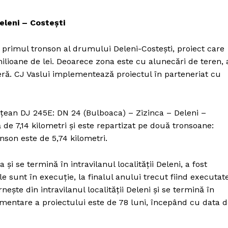
eleni – Costești
 primul tronson al drumului Deleni-Costești, proiect care
lioane de lei. Deoarece zona este cu alunecări de teren, 
ieră. CJ Vaslui implementează proiectul în parteneriat cu
eţean DJ 245E: DN 24 (Bulboaca) – Zizinca – Deleni –
de 7,14 kilometri și este repartizat pe două tronsoane:
onson este de 5,74 kilometri.
i se termină în intravilanul localităţii Deleni, a fost
ile sunt în execuție, la finalul anului trecut fiind executat
PRESShub
ește din intravilanul localității Deleni și se termină în
lementare a proiectului este de 78 luni, începând cu data 
Despre noi / Echipa