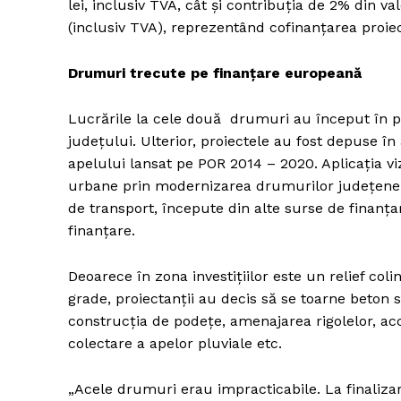
lei, inclusiv TVA, cât și contribuția de 2% din va
(inclusiv TVA), reprezentând cofinanțarea proiec
Drumuri trecute pe finanțare europeană
Lucrările la cele două drumuri au început în per
județului. Ulterior, proiectele au fost depuse î
apelului lansat pe POR 2014 – 2020. Aplicația vi
urbane prin modernizarea drumurilor județene. 
de transport, începute din alte surse de finanțar
finanțare.
Deoarece în zona investițiilor este un relief coli
grade, proiectanții au decis să se toarne beton s
construcția de podețe, amenajarea rigolelor, acc
colectare a apelor pluviale etc.
„Acele drumuri erau impracticabile. La finalizare