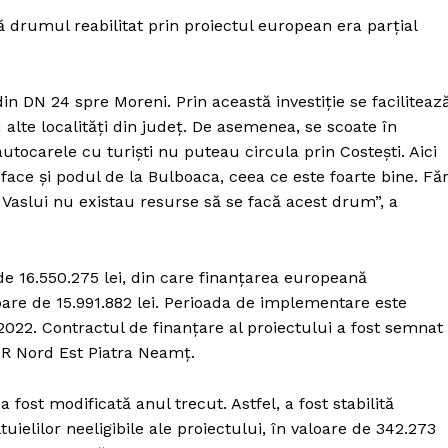
Proiecte editoriale
drumul reabilitat prin proiectul european era parțial
Rețea
Contact
iect
n DN 24 spre Moreni. Prin această investiție se faciliteaz
 HOUSE
 alte localități din județ. De asemenea, se scoate în
NIA
utocarele cu turiști nu puteau circula prin Costești. Aici
se face și podul de la Bulboaca, ceea ce este foarte bine. Fă
 Vaslui nu existau resurse să se facă acest drum”, a
de 16.550.275 lei, din care finanțarea europeană
are de 15.991.882 lei. Perioada de implementare este
2022. Contractul de finanțare al proiectului a fost semnat
DR Nord Est Piatra Neamț.
a fost modificată anul trecut. Astfel, a fost stabilită
ielilor neeligibile ale proiectului, în valoare de 342.273