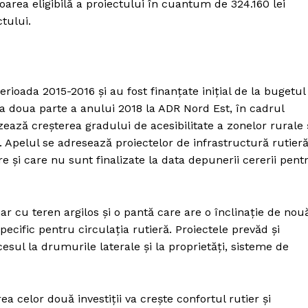
loarea eligibilă a proiectului în cuantum de 324.160 lei
tului.
ioada 2015-2016 și au fost finanțate inițial de la bugetul
n a doua parte a anului 2018 la ADR Nord Est, în cadrul
zează creșterea gradului de acesibilitate a zonelor rurale 
Apelul se adresează proiectelor de infrastructură rutier
e și care nu sunt finalizate la data depunerii cererii pent
nar cu teren argilos și o pantă care are o înclinație de nou
pecific pentru circulația rutieră. Proiectele prevăd și
esul la drumurile laterale și la proprietăți, sisteme de
a celor două investiții va crește confortul rutier și