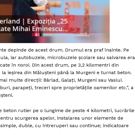
e depinde de acest drum. Drumul era praf înainte. Pe
la, iar autobuzele, microbuzele școlare sau salvarea er
ate în noroi. Din acest drum, pe 3,2 kilomentri din
De la ieșirea din Mălușteni până la Murgeni e turnat beton.
 multe direcții: Bârlad, Galați, Murgeni sau Vaslui.
ri, parapeți, treceri spre proprietățile oamenilor etc.”, a
șteni.
 beton rutier pe o lungime de peste 4 kilometri, lucrările
entru scurgerea apelor, instalarea unor elemente de
 simple, duble, cu întreruperi sau continue; indicatoare