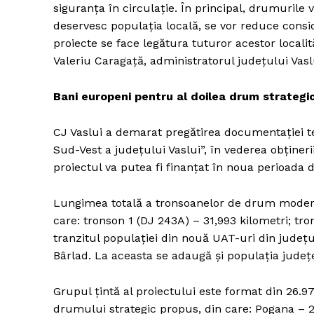
siguranța în circulație. În principal, drumurile vo
deservesc populația locală, se vor reduce consi
proiecte se face legătura tuturor acestor locali
Valeriu Caragață, administratorul județului Vasl
Bani europeni pentru al doilea drum strategi
CJ Vaslui a demarat pregătirea documentației t
Sud-Vest a județului Vaslui”, în vederea obținer
proiectul va putea fi finanțat în noua perioada
Lungimea totală a tronsoanelor de drum moderniz
care: tronson 1 (DJ 243A) – 31,993 kilometri; tron
tranzitul populației din nouă UAT-uri din județu
Bârlad. La aceasta se adaugă și populația jude
Grupul țintă al proiectului este format din 26.9
drumului strategic propus, din care: Pogana – 2.