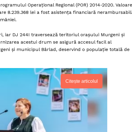
 Programului Operațional Regional (POR) 2014-2020. Valoar
 care 8.239.368 lei a fost asistența financiară nerambursabil
mâniei.
, iar DJ 244I traversează teritoriul orașului Murgeni și
rnizarea acestui drum se asigură accesul facil al
geni și municipul Bârlad, deservind o populație totală de
Citește articolul