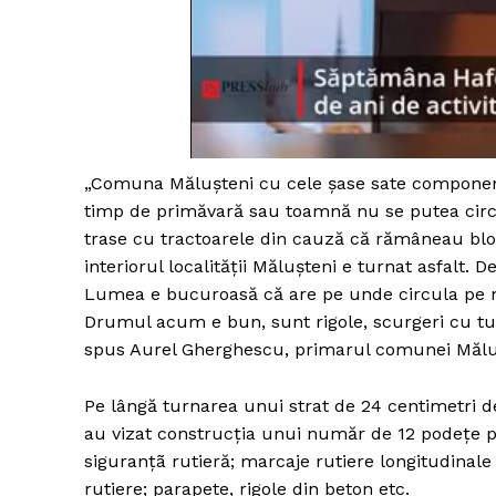
„Comuna Mălușteni cu cele șase sate component
timp de primăvară sau toamnă nu se putea circu
trase cu tractoarele din cauză că rămâneau bloc
interiorul localității Mălușteni e turnat asfalt. 
Lumea e bucuroasă că are pe unde circula pe mai
Drumul acum e bun, sunt rigole, scurgeri cu tubu
spus Aurel Gherghescu, primarul comunei Mălu
Pe lângă turnarea unui strat de 24 centimetri de
au vizat construcția unui număr de 12 podețe p
siguranțã rutieră; marcaje rutiere longitudinale
rutiere; parapete, rigole din beton etc.