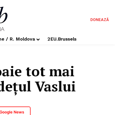
DONEAZĂ
me / R. Moldova
2EU.Brussels
oaie tot mai
dețul Vaslui
 Google News