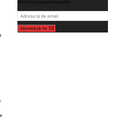
oferte și anunțuri speciale.
Abonează-te
a
e
de