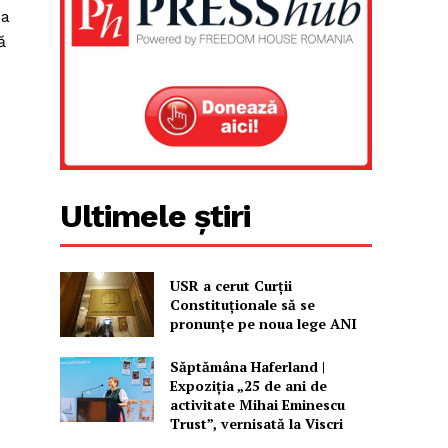
ea
ă
Ultimele știri
USR a cerut Curții
Constituționale să se
pronunțe pe noua lege ANI
Săptămâna Haferland |
Expoziţia „25 de ani de
activitate Mihai Eminescu
Trust”, vernisată la Viscri