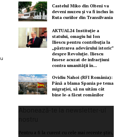
Castelul Miko din Olteni va
deveni muzeu şi va fi inclus în
Ruta curiilor din Transilvania
AKTUAL24 Instituție a
statului, omagiu lui Ion
Iliescu pentru contribuția la
„păstrarea adevărului istoric”
despre Revoluție. Iliescu
au
fusese acuzat de infracțiuni
contra umanității în...
Ovidiu Nahoi (RFI România):
Până a blama Spania pe tema
migrației, să nu uităm cât
bine le-a făcut românilor
Abonează-te la newsletter-ul
nostru
Pentru a fi la curent cu cele mai recente știri,