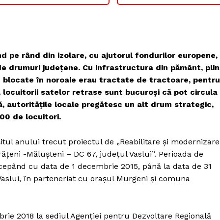
d pe rând din izolare, cu ajutorul fondurilor europene,
de drumuri județene. Cu infrastructura din pământ, plin
 blocate în noroaie erau tractate de tractoare, pentru
 locuitorii satelor retrase sunt bucuroși că pot circula
ă, autoritățile locale pregătesc un alt drum strategic,
0 de locuitori.
rșitul anului trecut proiectul de „Reabilitare și modernizare
țeni -Mălușteni – DC 67, județul Vaslui”. Perioada de
ncepând cu data de 1 decembrie 2015, până la data de 31
Vaslui, în parteneriat cu orașul Murgeni și comuna
brie 2018 la sediul Agenției pentru Dezvoltare Regională