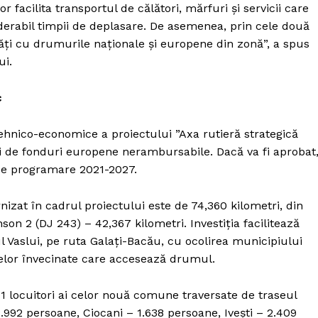
r facilita transportul de călători, mărfuri și servicii care
derabil timpii de deplasare. De asemenea, prin cele două
tăți cu drumurile naționale și europene din zonă”, a spus
ui.
c
ehnico-economice a proiectului ”Axa rutieră strategică
ii de fonduri europene nerambursabile. Dacă va fi aprobat
 de programare 2021-2027.
at în cadrul proiectului este de 74,360 kilometri, din
son 2 (DJ 243) – 42,367 kilometri. Investiția facilitează
l Vaslui, pe ruta Galați-Bacău, cu ocolirea municipiului
țelor învecinate care accesează drumul.
71 locuitori ai celor nouă comune traversate de traseul
992 persoane, Ciocani – 1.638 persoane, Ivești – 2.409