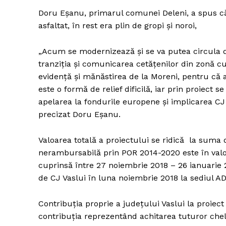
Doru Eșanu, primarul comunei Deleni, a spus că 
asfaltat, în rest era plin de gropi și noroi,
Un pro
„Acum se modernizează și se va putea circula di
FREEDOM
tranziția și comunicarea cetățenilor din zonă cu
ROMÂ
evidență și mănăstirea de la Moreni, pentru că a
este o formă de relief dificilă, iar prin proiect 
apelarea la fondurile europene și implicarea CJ
precizat Doru Eșanu.
Valoarea totală a proiectului se ridică la suma 
nerambursabilă prin POR 2014-2020 este în valo
cuprinsă între 27 noiembrie 2018 – 26 ianuarie 
de CJ Vaslui în luna noiembrie 2018 la sediul A
Contribuția proprie a județului Vaslui la proiect 
contribuția reprezentând achitarea tuturor cheltu