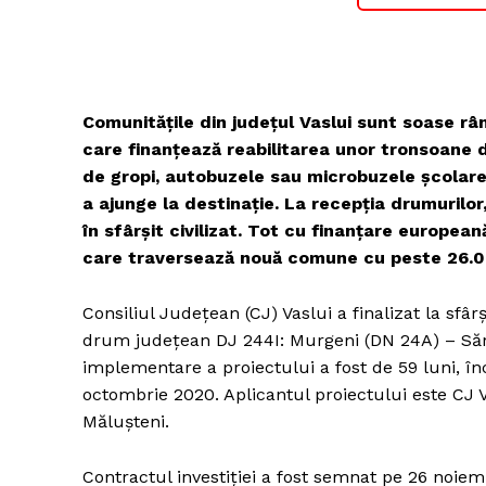
Comunitățile din județul Vaslui sunt soase rân
care finanțează reabilitarea unor tronsoane 
de gropi, autobuzele sau microbuzele școlare
a ajunge la destinație. La recepția drumurilor,
în sfârșit civilizat. Tot cu finanțare european
care traversează nouă comune cu peste 26.00
Consiliul Județean (CJ) Vaslui a finalizat la sfâ
drum județean DJ 244I: Murgeni (DN 24A) – Sără
implementare a proiectului a fost de 59 luni, î
octombrie 2020. Aplicantul proiectului este CJ 
Mălușteni.
Contractul investiției a fost semnat pe 26 noiem