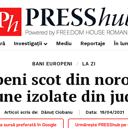
ră
Investigații
Mediu
Reportaje
În lu
BANI EUROPENI
LA ZI
eni scot din nor
e izolate din ju
Articol scris de:
Dănuț Ciobanu
Data:
19/04/2021
 sursă preferată în Google
Urmărește PRESShub pe