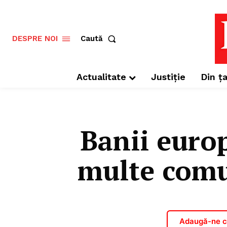
Caută
DESPRE NOI
Actualitate
Justiție
Din ța
Banii europ
multe comun
Adaugă-ne ca