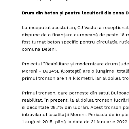
Drum din beton și pentru locuitorii din zona D
La începutul acestui an, CJ Vaslui a recepționat
dispune de o finanțare europeană de peste 16 mi
fost turnat beton specific pentru circulația rut
comuna Deleni.
Proiectul ”Reabilitare şi modernizare drum jud
Moreni – DJ245L (Costeşti) are o lungime totală 
primul tronson are 1,4 kilometri, iar al doilea tr
Primul tronson, care porneşte din satul Bulboaca ş
reabilitat. În prezent, la al doilea tronson lucrăr
și decontate 28,7% din lucrări. Acest tronson porn
intravilanul localitații Moreni. Perioada de imp
1 august 2015, până la data de 31 ianuarie 2022.