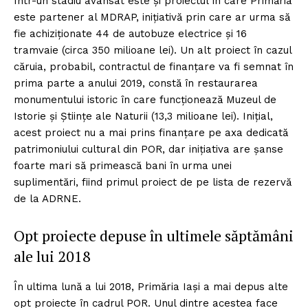
Într-un stadiu avansat este și proiectul în care Primăria
este partener al MDRAP, inițiativă prin care ar urma să
fie achiziționate 44 de autobuze electrice și 16
tramvaie (circa 350 milioane lei). Un alt proiect în cazul
căruia, probabil, contractul de finanțare va fi semnat în
prima parte a anului 2019, constă în restaurarea
monumentului istoric în care funcționează Muzeul de
Istorie și Științe ale Naturii (13,3 milioane lei). Inițial,
acest proiect nu a mai prins finanțare pe axa dedicată
patrimoniului cultural din POR, dar inițiativa are șanse
foarte mari să primească bani în urma unei
suplimentări, fiind primul proiect de pe lista de rezervă
de la ADRNE.
Opt proiecte depuse în ultimele săptămâni
ale lui 2018
În ultima lună a lui 2018, Primăria Iași a mai depus alte
opt proiecte în cadrul POR. Unul dintre acestea face