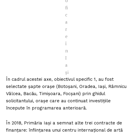
o
fi
c
a
r
e
î
n
I
a
și
În cadrul acestei axe, obiectivul specific 1, au fost
selectate șapte orașe (Botoșani, Oradea, Iași, Râmnicu
Vâlcea, Bacău, Timișoara, Focșani) prin ghidul
solicitantului, orașe care au continuat investițiile
începute în programarea anterioară.
În 2018, Primăria Iași a semnat alte trei contracte de
finanțare: înființarea unui centru internațional de artă