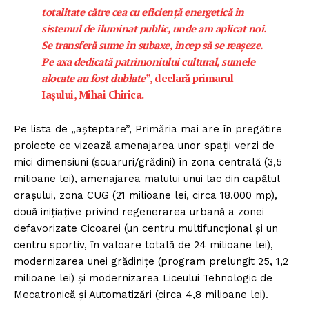
totalitate către cea cu eficiență energetică în
sistemul de iluminat public, unde am aplicat noi.
PRESShub
Se transferă sume în subaxe, încep să se reașeze.
Pe axa dedicată patrimoniului cultural, sumele
Despre noi / Echipa
alocate au fost dublate
”, declară primarul
Proiecte editoriale
Iașului, Mihai Chirica.
Rețea
Pe lista de „așteptare”, Primăria mai are în pregătire
Contact
proiecte ce vizează amenajarea unor spații verzi de
mici dimensiuni (scuaruri/grădini) în zona centrală (3,5
milioane lei), amenajarea malului unui lac din capătul
orașului, zona CUG (21 milioane lei, circa 18.000 mp),
două inițiațive privind regenerarea urbană a zonei
defavorizate Cicoarei (un centru multifuncțional și un
centru sportiv, în valoare totală de 24 milioane lei),
modernizarea unei grădinițe (program prelungit 25, 1,2
milioane lei) și modernizarea Liceului Tehnologic de
Mecatronică și Automatizări (circa 4,8 milioane lei).