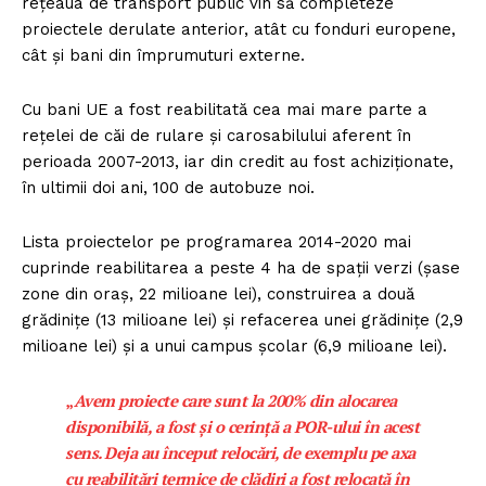
rețeaua de transport public vin să completeze
proiectele derulate anterior, atât cu fonduri europene,
cât și bani din împrumuturi externe.
Cu bani UE a fost reabilitată cea mai mare parte a
rețelei de căi de rulare și carosabilului aferent în
perioada 2007-2013, iar din credit au fost achiziționate,
în ultimii doi ani, 100 de autobuze noi.
Lista proiectelor pe programarea 2014-2020 mai
cuprinde reabilitarea a peste 4 ha de spații verzi (șase
zone din oraș, 22 milioane lei), construirea a două
grădinițe (13 milioane lei) și refacerea unei grădinițe (2,9
milioane lei) și a unui campus școlar (6,9 milioane lei).
Un proiect
„
Avem proiecte care sunt la 200% din alocarea
FREEDOM HOUSE ROMÂNIA
disponibilă, a fost și o cerință a POR-ului în acest
sens. Deja au început relocări, de exemplu pe axa
cu reabilitări termice de clădiri a fost relocată în