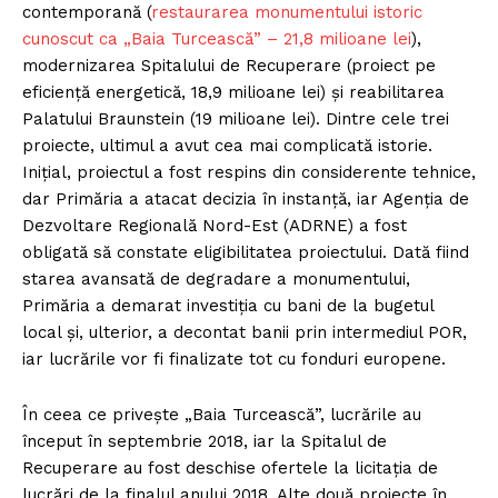
contemporană (
restaurarea monumentului istoric
cunoscut ca „Baia Turcească” – 21,8 milioane lei
),
modernizarea Spitalului de Recuperare (proiect pe
eficiență energetică, 18,9 milioane lei) și reabilitarea
Palatului Braunstein (19 milioane lei). Dintre cele trei
proiecte, ultimul a avut cea mai complicată istorie.
Inițial, proiectul a fost respins din considerente tehnice,
dar Primăria a atacat decizia în instanță, iar Agenția de
Dezvoltare Regională Nord-Est (ADRNE) a fost
obligată să constate eligibilitatea proiectului. Dată fiind
starea avansată de degradare a monumentului,
Primăria a demarat investiția cu bani de la bugetul
local și, ulterior, a decontat banii prin intermediul POR,
iar lucrările vor fi finalizate tot cu fonduri europene.
În ceea ce privește „Baia Turcească”, lucrările au
început în septembrie 2018, iar la Spitalul de
Recuperare au fost deschise ofertele la licitația de
lucrări de la finalul anului 2018. Alte două proiecte în