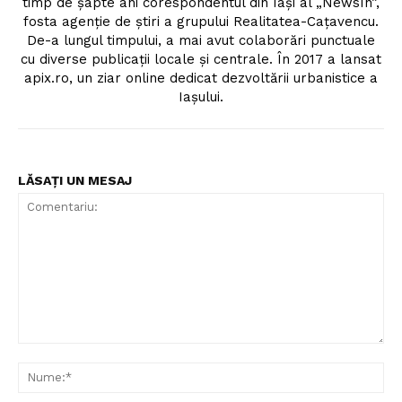
timp de șapte ani corespondentul din Iași al „NewsIn”,
fosta agenție de știri a grupului Realitatea-Cațavencu.
De-a lungul timpului, a mai avut colaborări punctuale
cu diverse publicații locale și centrale. În 2017 a lansat
apix.ro, un ziar online dedicat dezvoltării urbanistice a
Iașului.
LĂSAȚI UN MESAJ
Comentariu:
Nu