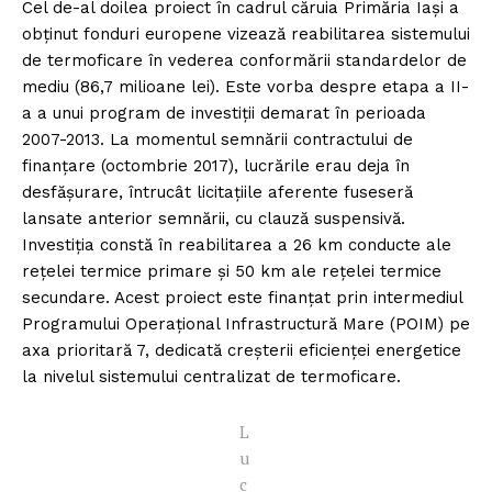
Cel de-al doilea proiect în cadrul căruia Primăria Iași a
obținut fonduri europene vizează reabilitarea sistemului
de termoficare în vederea conformării standardelor de
mediu (86,7 milioane lei). Este vorba despre etapa a II-
a a unui program de investiții demarat în perioada
2007-2013. La momentul semnării contractului de
finanțare (octombrie 2017), lucrările erau deja în
desfășurare, întrucât licitațiile aferente fuseseră
lansate anterior semnării, cu clauză suspensivă.
Investiția constă în reabilitarea a 26 km conducte ale
rețelei termice primare și 50 km ale rețelei termice
secundare. Acest proiect este finanțat prin intermediul
Programului Operațional Infrastructură Mare (POIM) pe
axa prioritară 7, dedicată creșterii eficienței energetice
la nivelul sistemului centralizat de termoficare.
L
u
c