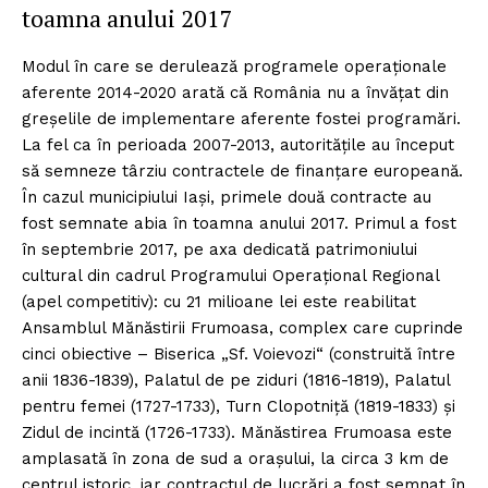
toamna anului 2017
Modul în care se derulează programele operaționale
aferente 2014-2020 arată că România nu a învățat din
greșelile de implementare aferente fostei programări.
La fel ca în perioada 2007-2013, autoritățile au început
să semneze târziu contractele de finanțare europeană.
În cazul municipiului Iași, primele două contracte au
fost semnate abia în toamna anului 2017. Primul a fost
în septembrie 2017, pe axa dedicată patrimoniului
cultural din cadrul Programului Operațional Regional
(apel competitiv): cu 21 milioane lei este reabilitat
Ansamblul Mănăstirii Frumoasa, complex care cuprinde
cinci obiective – Biserica „Sf. Voievozi“ (construită între
anii 1836-1839), Palatul de pe ziduri (1816-1819), Palatul
pentru femei (1727-1733), Turn Clopotniță (1819-1833) și
Zidul de incintă (1726-1733). Mănăstirea Frumoasa este
amplasată în zona de sud a orașului, la circa 3 km de
centrul istoric, iar contractul de lucrări a fost semnat în