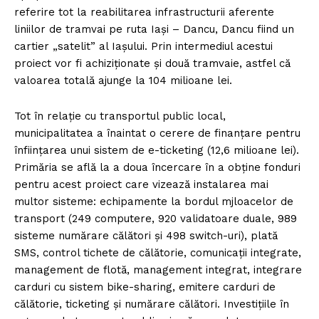
referire tot la reabilitarea infrastructurii aferente
liniilor de tramvai pe ruta Iași – Dancu, Dancu fiind un
cartier „satelit” al Iașului. Prin intermediul acestui
proiect vor fi achiziționate și două tramvaie, astfel că
valoarea totală ajunge la 104 milioane lei.
Tot în relație cu transportul public local,
municipalitatea a înaintat o cerere de finanțare pentru
înființarea unui sistem de e-ticketing (12,6 milioane lei).
Primăria se află la a doua încercare în a obține fonduri
pentru acest proiect care vizează instalarea mai
multor sisteme: echipamente la bordul mjloacelor de
transport (249 computere, 920 validatoare duale, 989
sisteme numărare călători și 498 switch-uri), plată
SMS, control tichete de călătorie, comunicații integrate,
management de flotă, management integrat, integrare
carduri cu sistem bike-sharing, emitere carduri de
călătorie, ticketing și numărare călători. Investițiile în