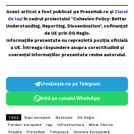
Acest articol a fost publicat pe PressHub.ro și
Ziarul
de Iași
în cadrul proiectului “Cohesion Policy: Better
Understanding, Reporting, Dissemination”, cofinanțat
de UE prin DG Regio.
Informațiile prezentate nu reprezintă poziția oficială
a UE. Întreaga răspundere asupra corectitudinii și
coerenței informațiilor prezentate revine autorului.
Urmărește-ne pe Telegram
Intră pe canalul WhatsApp
TAGS
Bani europeni
Botosani
DG Regio
Fonduri europene
Iași
Infrastructura
Mihai Chirica
Oradea
PressHub
Timișoara
Uniunea Europeană