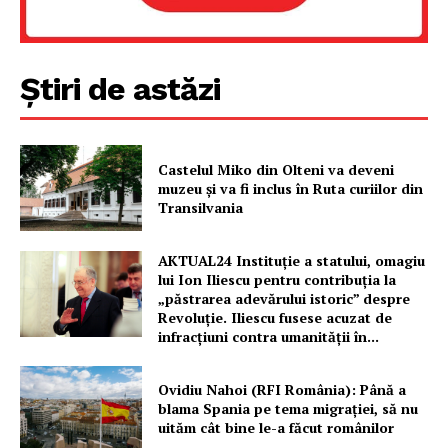
Știri de astăzi
Castelul Miko din Olteni va deveni
muzeu şi va fi inclus în Ruta curiilor din
Transilvania
AKTUAL24 Instituție a statului, omagiu
lui Ion Iliescu pentru contribuția la
„păstrarea adevărului istoric” despre
Revoluție. Iliescu fusese acuzat de
infracțiuni contra umanității în...
Ovidiu Nahoi (RFI România): Până a
blama Spania pe tema migrației, să nu
uităm cât bine le-a făcut românilor