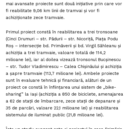
mai avansate proiecte sunt două inițiative prin care vor
fi reabilitate 9,06 km linii de tramvai și vor fi
achiziționate zece tramvaie.
Primul proiect constă în reabilitarea a trei tronsoane
(Cinci Drumuri – str. Pădurii – str. Nicoriță, Piața Podu
Roș – intersecție bd. Primăverii și bd. Virgil Săhleanu și
achiziția a trei tramvaie, valoare totală de 114,2
milioane lei), iar al doilea vizează tronsonul Bucșinescu
– str. Tudor Vladimirescu – Calea Chișinăului și achiziția
a șapre tramvaie (113,7 milioane lei). Ambele proiecte
sunt în evaluare tehnică și financiară, alături de un
proiect ce constă în înființarea unui sistem de „bike-
sharing” la Iași (achiziția a 850 de biciclete, amenajarea
a 62 de stații de îmbarcare, zece stații de depanare și
35 de parcări, valoare 22,1 milioane lei) și reabilitarea
sistemului de iluminat public (21,8 milioane lei).