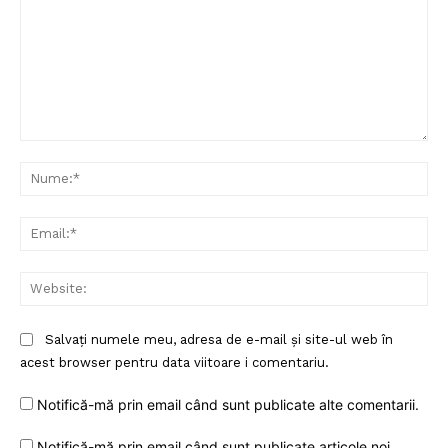
Comentariu:
Nu
Ema
Web
Salvați numele meu, adresa de e-mail și site-ul web în
acest browser pentru data viitoare i comentariu.
Notifică-mă prin email când sunt publicate alte comentarii.
Notifică-mă prin email când sunt publicate articole noi.