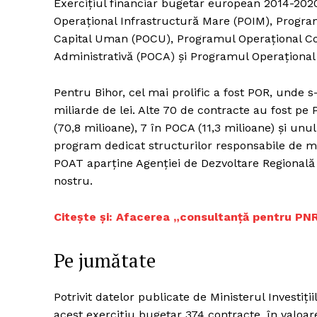
Exercițiul financiar bugetar european 2014-202
Operațional Infrastructură Mare (POIM), Progra
Capital Uman (POCU), Programul Operațional Com
Administrativă (POCA) și Programul Operațional
Un pro
FREEDOM
Pentru Bihor, cel mai prolific a fost POR, unde 
ROMÂ
miliarde de lei. Alte 70 de contracte au fost pe
(70,8 milioane), 7 în POCA (11,3 milioane) și un
program dedicat structurilor responsabile de ma
POAT aparține Agenției de Dezvoltare Regională 
nostru.
Citește și: Afacerea „consultanță pentru PNR
Pe jumătate
Potrivit datelor publicate de Ministerul Investiț
acest exercițiu bugetar 374 contracte, în valoare