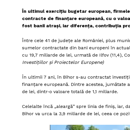
În ultimul exercițiu bugetar european, firmele,
contracte de finanțare europeană, cu o valoare
fost banii atrași, iar diferența, contribuția pr
Între cele 41 de județe ale României, plus munic
sumelor contractate din bani europeni în actual
cu 19,7 miliarde de lei, urmată de Ilfov (11,4), Con
Investițiilor și Proiectelor Europene)
În ultimii 7 ani, în Bihor s-au contractat investi
finanțare europeană. Dintre acestea, jumătate a
de lei, dintr-o valoare totală de 1,1 miliarde.
Celelalte încă „aleargă” spre linia de finiș, iar,
Bihor va urca la 3,9 miliarde de lei, ceea ce poz