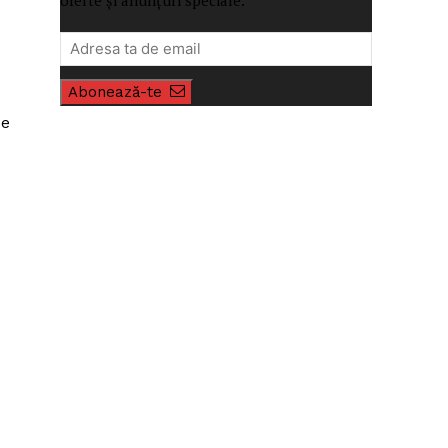
Abonează-te
pe