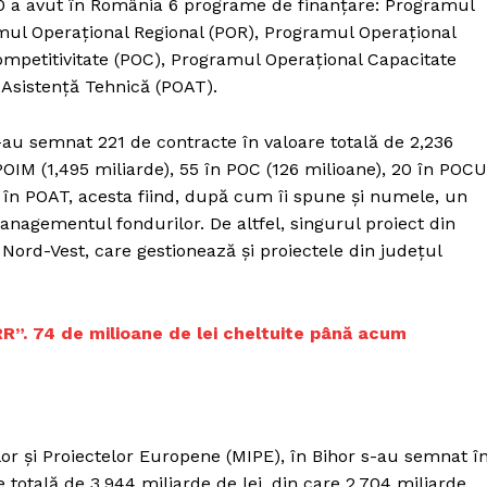
0 a avut în România 6 programe de finanțare: Programul
Proiecte editoriale
mul Operațional Regional (POR), Programul Operațional
Rețea
petitivitate (POC), Programul Operațional Capacitate
Contact
 Asistență Tehnică (POAT).
iect
 HOUSE
s-au semnat 221 de contracte în valoare totală de 2,236
NIA
 POIM (1,495 miliarde), 55 în POC (126 milioane), 20 în POCU
ul în POAT, acesta fiind, după cum îi spune și numele, un
nagementul fondurilor. De altfel, singurul proiect din
Nord-Vest, care gestionează și proiectele din județul
R”. 74 de milioane de lei cheltuite până acum
iilor și Proiectelor Europene (MIPE), în Bihor s-au semnat î
 totală de 3,944 miliarde de lei, din care 2,704 miliarde