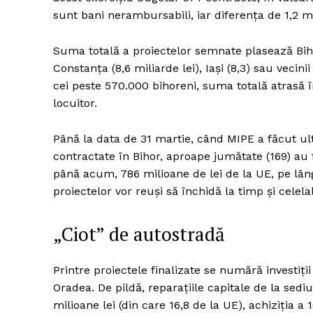
sunt bani nerambursabili, iar diferența de 1,2 mi
Suma totală a proiectelor semnate plasează Biho
Constanța (8,6 miliarde lei), Iași (8,3) sau vecin
cei peste 570.000 bihoreni, suma totală atrasă 
locuitor.
Până la data de 31 martie, când MIPE a făcut ul
contractate în Bihor, aproape jumătate (169) au f
până acum, 786 milioane de lei de la UE, pe lân
proiectelor vor reuși să închidă la timp și cel
„Ciot” de autostradă
Printre proiectele finalizate se numără investiți
Oradea. De pildă, reparațiile capitale de la sediu
milioane lei (din care 16,8 de la UE), achiziția a