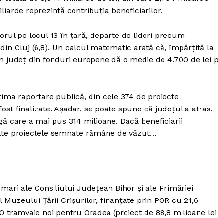
liarde reprezintă contribuția beneficiarilor.
rul pe locul 13 în țară, departe de lideri precum
ii din Cluj (6,8). Un calcul matematic arată că, împărțită la
în județ din fonduri europene dă o medie de 4.700 de lei 
tima raportare publică, din cele 374 de proiecte
ost finalizate. Așadar, se poate spune că județul a atras,
gă care a mai pus 314 milioane. Dacă beneficiarii
elalte proiectele semnate rămâne de văzut…
i mari ale Consiliului Județean Bihor și ale Primăriei
l Muzeului Țării Crișurilor, finanțate prin POR cu 21,6
 10 tramvaie noi pentru Oradea (proiect de 88,8 milioane lei