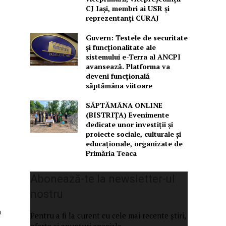
CJ Iași, membri ai USR și
reprezentanți CURAJ
Guvern: Testele de securitate
și funcționalitate ale
sistemului e-Terra al ANCPI
avansează. Platforma va
deveni funcțională
săptămâna viitoare
SĂPTĂMÂNA ONLINE
(BISTRIȚA) Evenimente
dedicate unor investiții și
proiecte sociale, culturale și
educaționale, organizate de
Primăria Teaca
Abonează-te la newsletter-ul
nostru
n
Pentru a fi la curent cu cele mai recente știri,
oferte și anunțuri speciale.