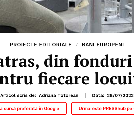
PROIECTE EDITORIALE
BANI EUROPENI
atras, din fondur
ntru fiecare locui
Articol scris de:
Adriana Totorean
Data:
28/07/2022
 sursă preferată în Google
Urmărește PRESShub pe