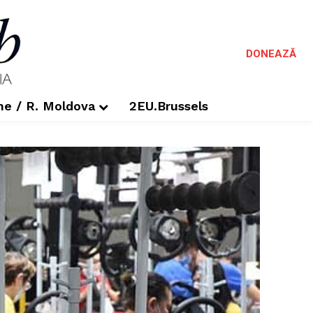
DONEAZĂ
me / R. Moldova
2EU.Brussels