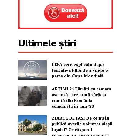
Ultimele știri
UEFA cere explicații după
tentativa FIFA de a vinde o
parte din Cupa Mondială
AKTUAL24 Filmări cu camera
ascunsă care arată sărăcia
cruntă din România
comunistă în anii ’80
ZIARUL DE IAȘI De ce nu își
publică averile voluntar aleșii
Iașului? Ce răspund
viceprimarii, vicepreședinții