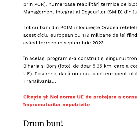
prin POR), numeroase reabilitări termice de blo
Management Integrat al Deșeurilor (SMID) din jud
Tot cu bani din POIM înlocuiește Oradea rețelel
acest ciclu european cu 119 milioane de lei fiind 
având termen în septembrie 2023.
În același program s-a construit și singurul tr
Biharia și Borș (foto), de doar 5,35 km, care a c
UE). Pesemne, dacă nu erau banii europeni, nic
Transilvania…
Citește și: Noi norme UE de protejare a consum
împrumuturilor nepotrivite
Drum bun!