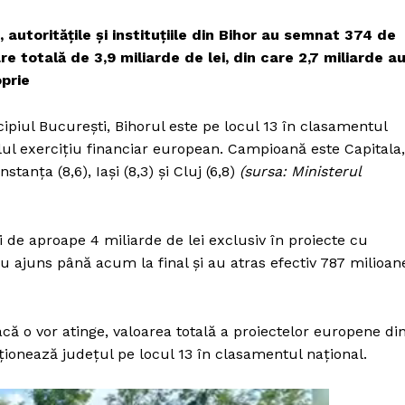
 autoritățile și instituțiile din Bihor au semnat 374 de
 totală de 3,9 miliarde de lei, din care 2,7 miliarde a
oprie
ipiul București, Bihorul este pe locul 13 în clasamentul
ul exercițiu financiar european. Campioană este Capitala,
stanța (8,6), Iași (8,3) și Cluj (6,8)
(sursa: Ministerul
ții de aproape 4 miliarde de lei exclusiv în proiecte cu
u ajuns până acum la final și au atras efectiv 787 milioan
 dacă o vor atinge, valoarea totală a proiectelor europene di
iționează județul pe locul 13 în clasamentul național.