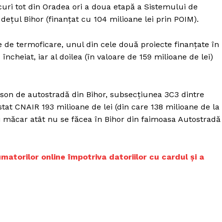
curi tot din Oradea ori a doua etapă a Sistemului de
ețul Bihor (finanțat cu 104 milioane lei prin POIM).
e de termoficare, unul din cele două proiecte finanțate în
încheiat, iar al doilea (în valoare de 159 milioane de lei)
onson de autostradă din Bihor, subsecțiunea 3C3 dintre
ostat CNAIR 193 milioane de lei (din care 138 milioane de la
i măcar atât nu se făcea în Bihor din faimoasa Autostradă
atorilor online împotriva datoriilor cu cardul și a