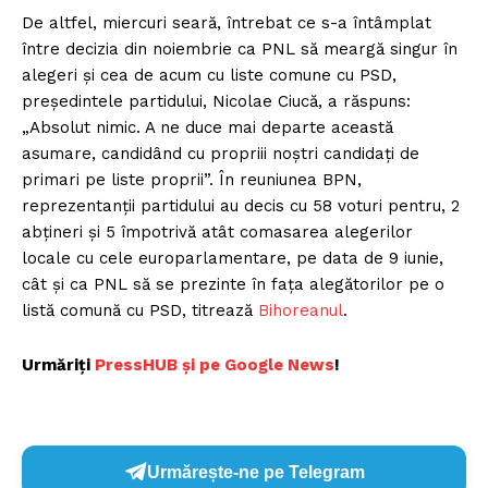
De altfel, miercuri seară, întrebat ce s-a întâmplat
între decizia din noiembrie ca PNL să meargă singur în
alegeri şi cea de acum cu liste comune cu PSD,
președintele partidului, Nicolae Ciucă, a răspuns:
„Absolut nimic. A ne duce mai departe această
asumare, candidând cu propriii noştri candidaţi de
primari pe liste proprii”. În reuniunea BPN,
reprezentanții partidului au decis cu 58 voturi pentru, 2
abțineri și 5 împotrivă atât comasarea alegerilor
locale cu cele europarlamentare, pe data de 9 iunie,
cât și ca PNL să se prezinte în fața alegătorilor pe o
listă comună cu PSD, titrează
Bihoreanul
.
Urmăriți
P
ressHUB și pe Google News
!
Urmărește-ne pe Telegram