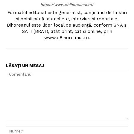
https://www.ebihoreanul.ro/
Formatul editorial este generalist, conţinând de la ştiri
şi opinii până la anchete, interviuri şi reportaje.
Bihoreanul este lider local de audienţă, conform SNA şi
SATI (BRAT), atât print, cât şi online, prin
www.eBihoreanul.ro.
LĂSAȚI UN MESAJ
Comentariu:
Nu