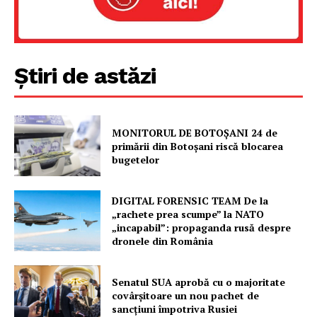
FREEDOM HOUSE ROMÂNIA
Știri de astăzi
PRESShub
Despre noi / Echipa
MONITORUL DE BOTOȘANI 24 de
Proiecte editoriale
primării din Botoșani riscă blocarea
bugetelor
Rețea
Contact
DIGITAL FORENSIC TEAM De la
„rachete prea scumpe” la NATO
„incapabil”: propaganda rusă despre
dronele din România
Senatul SUA aprobă cu o majoritate
covârșitoare un nou pachet de
sancțiuni împotriva Rusiei