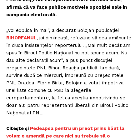
afirmă că va face publice motivele opoziției sale în
campania electorală.
„Voi explica în mai”, a declarat Bolojan publicației
BIHOREANUL
, joi dimineață, refuzând să dea amănunte,
în ciuda insistențelor reporterului. „Mai mult decât am
spus în Biroul Politic Național nu pot spune acum. Nu
dau alte declarații acum”, a pus punct discuției
președintele PNL Bihor. Reacția publică, lapidară,
survine după ce miercuri, împreună cu președintele
PNL Oradea, Florin Birta, Bolojan a votat împotriva
unei liste comune cu PSD la alegerile
europarlamentare, la fel ca aceștia împotrivindu-se
doar alți patru reprezentanți liberali din Biroul Politic
Național al PNL.
Citește și
Pedeapsa pentru un preot prins băut la
volan: o amendă pe care nici nu trebuie să o