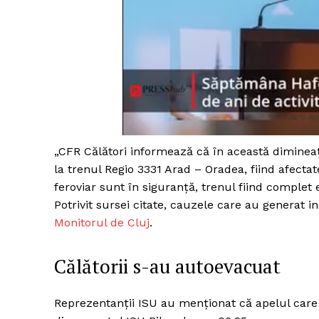
Un pro
FREEDOM
ROMÂ
„CFR Călători informează că în această dimineaţ
la trenul Regio 3331 Arad – Oradea, fiind afecta
feroviar sunt în siguranţă, trenul fiind complet
Potrivit sursei citate, cauzele care au generat i
Monitorul de Cluj
.
Călătorii s-au autoevacuat
Reprezentanții ISU au menționat că apelul care