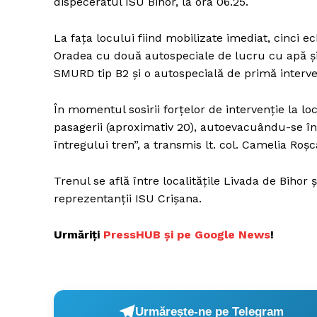
dispeceratul ISU Bihor, la ora 06.25.
La fața locului fiind mobilizate imediat, cinci e
Oradea cu două autospeciale de lucru cu apă ș
SMURD tip B2 și o autospecială de primă interv
În momentul sosirii forțelor de intervenție la lo
pasagerii (aproximativ 20), autoevacuându-se în s
întregului tren”, a transmis lt. col. Camelia Roș
Trenul se află între localitățile Livada de Bihor 
reprezentanții ISU Crișana.
Urmăriți
P
ressHUB și pe Google News
!
Urmărește-ne pe Telegram