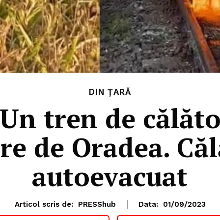
DIN ȚARĂ
 tren de călător
re de Oradea. Căl
autoevacuat
Articol scris de:
PRESShub
Data:
01/09/2023