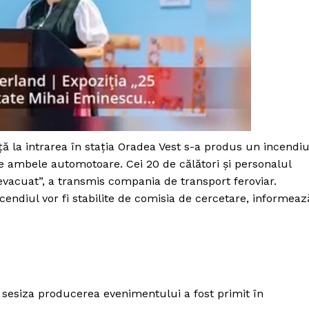
Proiecte editoriale
Rețea
Contact
iect
 HOUSE
NIA
ă la intrarea în staţia Oradea Vest s-a produs un incendi
te ambele automotoare. Cei 20 de călători şi personalul
 evacuat”, a transmis compania de transport feroviar.
ncendiul vor fi stabilite de comisia de cercetare, informeaz
 sesiza producerea evenimentului a fost primit în