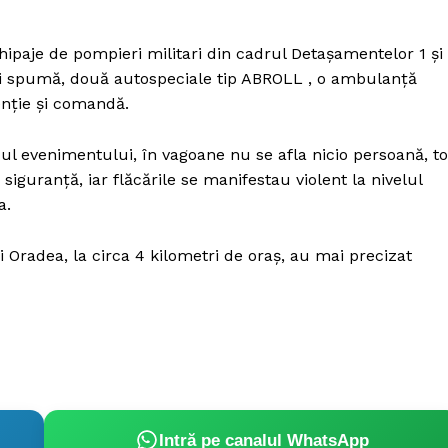
chipaje de pompieri militari din cadrul Detașamentelor 1 și
i spumă, două autospeciale tip ABROLL , o ambulanță
enție și comandă.
cul evenimentului, în vagoane nu se afla nicio persoană, to
iguranță, iar flăcările se manifestau violent la nivelul
ca.
și Oradea, la circa 4 kilometri de oraș, au mai precizat
Intră pe canalul WhatsApp