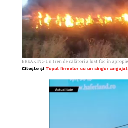
BREAKING Un tren de călători a luat foc în apropie
Citește și
Topul firmelor cu un singur angajat: