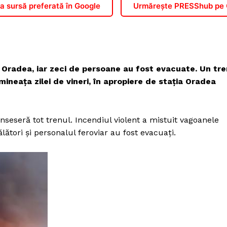
 sursă preferată în Google
Urmărește PRESShub pe
e Oradea, iar zeci de persoane au fost evacuate. Un tre
ineața zilei de vineri, în apropiere de stația Oradea
rinseseră tot trenul. Incendiul violent a mistuit vagoanele
călători şi personalul feroviar au fost evacuaţi.