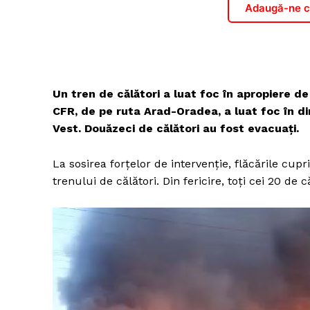
Adaugă-ne ca
Un tren de călători a luat foc în apropiere d
CFR, de pe ruta Arad-Oradea, a luat foc în dim
Vest. Douăzeci de călători au fost evacuați.
La sosirea forțelor de intervenție, flăcările cup
trenului de călători. Din fericire, toți cei 20 de 