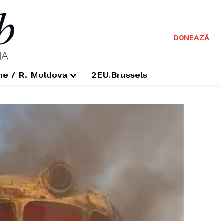
DONEAZĂ
me / R. Moldova
2EU.Brussels