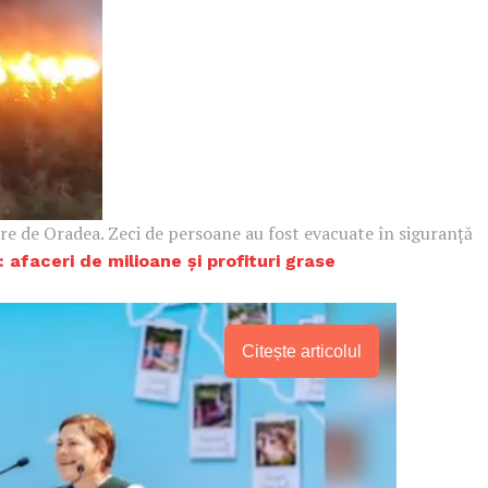
re de Oradea. Zeci de persoane au fost evacuate în siguranță
 afaceri de milioane şi profituri grase
Citește articolul
PRESShub
Despre noi / Echipa