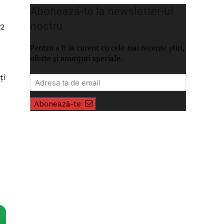
Abonează-te la newsletter-ul
nostru
 2
Pentru a fi la curent cu cele mai recente știri,
oferte și anunțuri speciale.
ți
Abonează-te