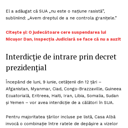
El a adăugat că SUA „nu este o națiune rasistă”,
subliniind: „Avem dreptul de a ne controla granițele.”
Citește și: O judecătoare cere suspendarea lui
Nicușor Dan, Inspecția Judiciară se face că nu a auzit
Interdicție de intrare prin decret
prezidențial
Începând de luni, 9 iunie, cetățenii din 12 țări –
Afganistan, Myanmar, Ciad, Congo-Brazzaville, Guineea
Ecuatorială, Eritreea, Haiti, Iran, Libia, Somalia, Sudan
și Yemen – vor avea interdicție de a călători în SUA.
Pentru majoritatea țărilor incluse pe listă, Casa Albă
invocă o combinație între ratele de depășire a vizelor