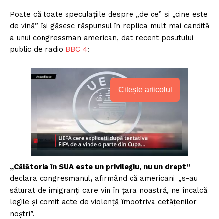
Poate că toate speculațiile despre „de ce” si „cine este
de vină” își găsesc răspunsul în replica mult mai candită
a unui congressman american, dat recent posutului
public de radio
BBC 4
:
Citește articolul
„Călătoria în SUA este un privilegiu, nu un drept”
declara congresmanul
,
afirmând că americanii „s-au
săturat de imigranți care vin în țara noastră, ne încalcă
legile și comit acte de violență împotriva cetățenilor
noștri”.