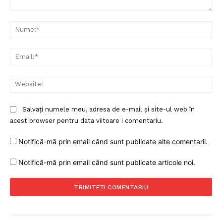
Un proiect
FREEDOM HOUSE ROMÂNIA
Comentariu:
Nu
Ema
PRESShub
Web
Despre noi / Echipa
Proiecte editoriale
Salvați numele meu, adresa de e-mail și site-ul web în
Rețea
acest browser pentru data viitoare i comentariu.
Contact
Notifică-mă prin email când sunt publicate alte comentarii.
Notifică-mă prin email când sunt publicate articole noi.