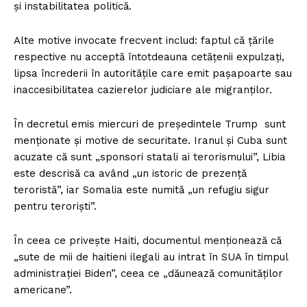
și instabilitatea politică.
Alte motive invocate frecvent includ: faptul că țările
respective nu acceptă întotdeauna cetățenii expulzați,
lipsa încrederii în autoritățile care emit pașapoarte sau
inaccesibilitatea cazierelor judiciare ale migranților.
În decretul emis miercuri de președintele Trump sunt
menționate și motive de securitate. Iranul și Cuba sunt
acuzate că sunt „sponsori statali ai terorismului”, Libia
este descrisă ca având „un istoric de prezență
teroristă”, iar Somalia este numită „un refugiu sigur
pentru teroriști”.
În ceea ce privește Haiti, documentul menționează că
„sute de mii de haitieni ilegali au intrat în SUA în timpul
administrației Biden”, ceea ce „dăunează comunităților
americane”.