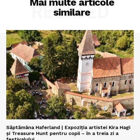
Mai multe articole
RELATED
similare
Săptămâna Haferland | Expoziţia artistei Kira Hagi
şi Treasure Hunt pentru copii – în a treia zi a
festivalului