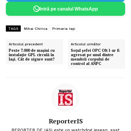
Intră pe canalul WhatsApp
TAGS
Mihai Chirica
Primaria Iași
Articolul precedent
Articolul următor
Peste 7.000 de mașini cu
Soţul şefei OPC Olt l-ar fi
instalație GPL circulă în
agresat pe unul dintre
Iaşi. Cât de sigure sunt?
membrii corpului de
control al ANPC
ReporterIS
REPORTER DE IASI este un watchdog iesean, axat