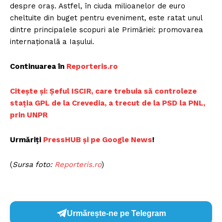
despre oraș. Astfel, în ciuda milioanelor de euro
cheltuite din buget pentru eveniment, este ratat unul
dintre principalele scopuri ale Primăriei: promovarea
internațională a Iașului.
Continuarea în
R
eporteris.ro
Ci
tește și: Șeful ISCIR, care trebuia să controleze
stația GPL de la Crevedia, a trecut de la PSD la PNL,
prin UNPR
Urmăriți
Pr
essHUB și pe Google News
!
(
Sursa foto:
Reporteris.ro
)
Urmărește-ne pe Telegram