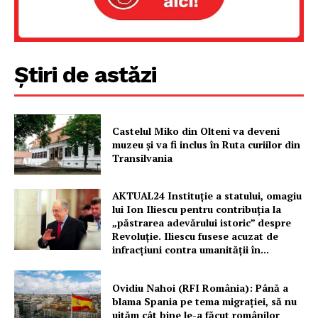
Un proiect
FREEDOM HOUSE ROMÂNIA
Știri de astăzi
PRESShub
Despre noi / Echipa
Castelul Miko din Olteni va deveni
muzeu şi va fi inclus în Ruta curiilor din
Proiecte editoriale
Transilvania
Rețea
Contact
AKTUAL24 Instituție a statului, omagiu
lui Ion Iliescu pentru contribuția la
„păstrarea adevărului istoric” despre
Revoluție. Iliescu fusese acuzat de
infracțiuni contra umanității în...
Ovidiu Nahoi (RFI România): Până a
blama Spania pe tema migrației, să nu
uităm cât bine le-a făcut românilor