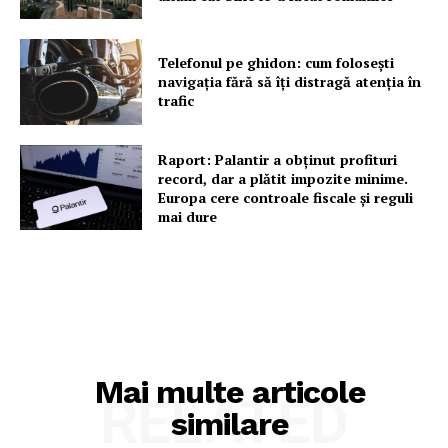
Telefonul pe ghidon: cum folosești
navigația fără să îți distragă atenția în
trafic
Raport: Palantir a obținut profituri
record, dar a plătit impozite minime.
Europa cere controale fiscale și reguli
mai dure
Mai multe articole
RELATED
similare