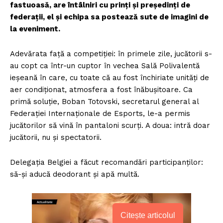
fastuoasă, are întâlniri cu prinți și președinți de
federații, el și echipa sa postează sute de imagini de
la eveniment.
Adevărata față a competiției: în primele zile, jucătorii s-
au copt ca într-un cuptor în vechea Sală Polivalentă
ieșeană în care, cu toate că au fost închiriate unități de
aer condiționat, atmosfera a fost înăbușitoare. Ca
primă soluție, Boban Totovski, secretarul general al
Federației Internaționale de Esports, le-a permis
jucătorilor să vină în pantaloni scurți. A doua: intră doar
jucătorii, nu și spectatorii.
Delegația Belgiei a făcut recomandări participanților:
să-și aducă deodorant și apă multă.
Citește articolul