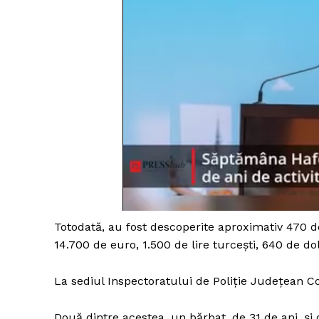
Totodată, au fost descoperite aproximativ 470 d
14.700 de euro, 1.500 de lire turceşti, 640 de dola
La sediul Inspectoratului de Poliţie Judeţean C
Două dintre acestea, un bărbat, de 31 de ani, şi 