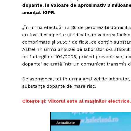
dopante, în valoare de aproximativ 3 milioane
anunţat IGPR.
„În urma efectuării a 36 de percheziţii domiciliar
au fost descoperite şi ridicate, în vederea indisp
comprimate şi 51.557 de fiole, ce conţin substa
Astfel, în urma analizei de laborator s-a stabili
nr. 1a Legii nr. 104/2008, privind prevenirea şi c
dopante” se arată într-un comunicat transmis d
De asemenea, tot în urma analizei de laborator, 
substanţe dopante de mare risc.
Citește și: Viitorul este
al mașinilor electrice