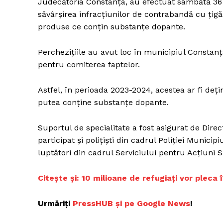
Judecătoria Constanţa, au efectuat sâmbătă 36 d
săvârşirea infracţiunilor de contrabandă cu ţig
produse ce conţin substanţe dopante.
Percheziţiile au avut loc în municipiul Constanţ
pentru comiterea faptelor.
Astfel, în perioada 2023-2024, acestea ar fi deţi
putea conţine substanţe dopante.
Suportul de specialitate a fost asigurat de Dire
participat şi poliţişti din cadrul Poliţiei Munici
luptători din cadrul Serviciului pentru Acţiuni S
C
itește și: 10 milioane de refugiați vor pleca
Urmăriți
P
ressHUB și pe Google News
!