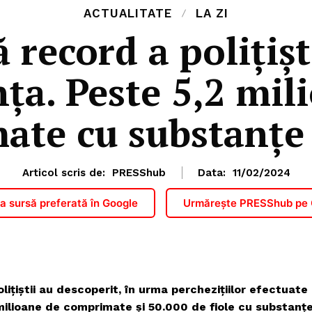
ACTUALITATE
LA ZI
 record a poliţişt
ţa. Peste 5,2 mil
ate cu substanţe
Articol scris de:
PRESShub
Data:
11/02/2024
 sursă preferată în Google
Urmărește PRESShub pe
liţiştii au descoperit, în urma percheziţiilor efectuate
milioane de comprimate şi 50.000 de fiole cu substanţ