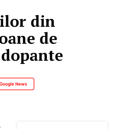
ilor din
ioane de
 dopante
 Google News
e