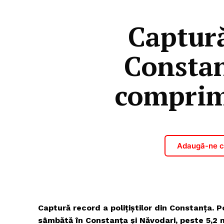
Captură
Constan
comprim
Adaugă-ne ca
Captură record a poliţiştilor din Constanţa. Po
sâmbătă în Constanţa şi Năvodari, peste 5,2 