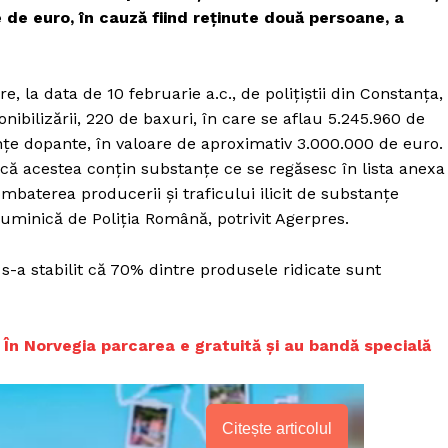
 de euro, în cauză fiind reţinute două persoane, a
e, la data de 10 februarie a.c., de poliţiştii din Constanţa,
onibilizării, 220 de baxuri, în care se aflau 5.245.960 de
nţe dopante, în valoare de aproximativ 3.000.000 de euro.
t că acestea conţin substanţe ce se regăsesc în lista anexa
ombaterea producerii şi traficului ilicit de substanţe
uminică de Poliţia Română, potrivit Agerpres.
s-a stabilit că 70% dintre produsele ridicate sunt
. În Norvegia parcarea e gratuită și au bandă specială
Citește articolul