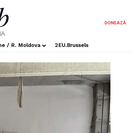
DONEAZĂ
me / R. Moldova
2EU.Brussels