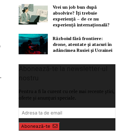
Vrei un job bun după
absolvire? Îți trebuie
experiență – de ce nu
experiență internațională?
Războiul fără frontiere:
drone, atentate și atacuri în
e
adâncimea Rusiei și Ucrainei
Abonează-te la newsletter-ul
nostru
–
Pentru a fi la curent cu cele mai recente știri,
oferte și anunțuri speciale.
Abonează-te