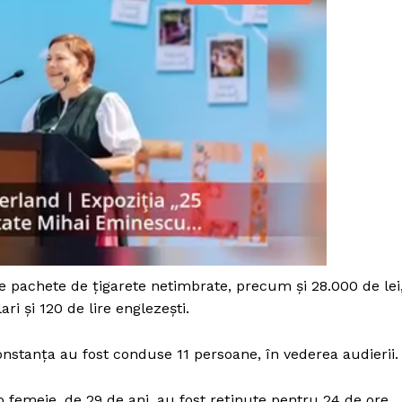
e pachete de ţigarete netimbrate, precum şi 28.000 de lei
ri şi 120 de lire englezeşti.
PRESShub
onstanţa au fost conduse 11 persoane, în vederea audierii.
Despre noi / Echipa
o femeie, de 29 de ani, au fost reţinute pentru 24 de ore,