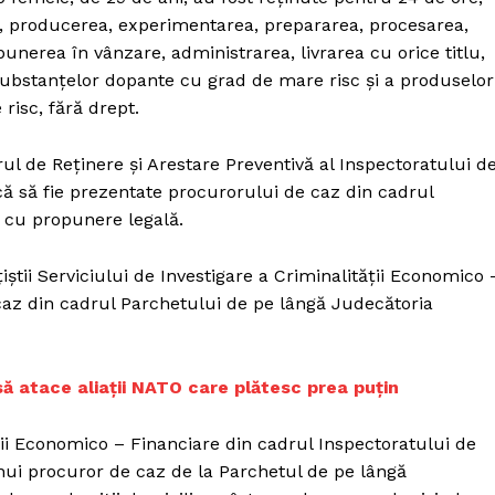
Proiecte editoriale
ea, producerea, experimentarea, prepararea, procesarea,
Rețea
punerea în vânzare, administrarea, livrarea cu orice titlu,
Contact
a substanţelor dopante cu grad de mare risc şi a produselor
iect
isc, fără drept.
 HOUSE
NIA
ul de Reţinere şi Arestare Preventivă al Inspectoratului d
 să fie prezentate procurorului de caz din cadrul
 cu propunere legală.
iştii Serviciului de Investigare a Criminalităţii Economico 
az din cadrul Parchetului de pe lângă Judecătoria
să atace aliații NATO care plătesc prea puțin
tăţii Economico – Financiare din cadrul Inspectoratului de
ui procuror de caz de la Parchetul de pe lângă