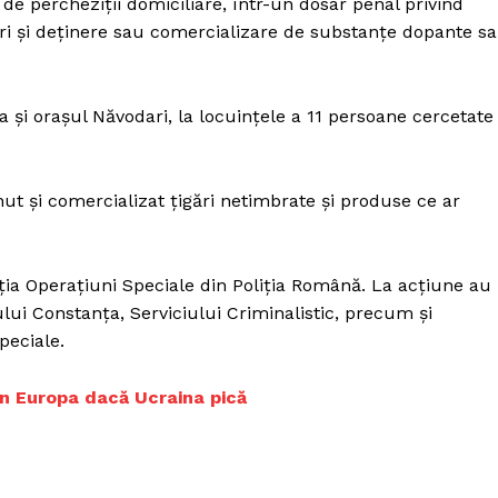
e percheziţii domiciliare, într-un dosar penal privind
ări şi deţinere sau comercializare de substanţe dopante s
a şi oraşul Năvodari, la locuinţele a 11 persoane cercetate
nut şi comercializat ţigări netimbrate şi produse ce ar
cţia Operaţiuni Speciale din Poliţia Română. La acţiune au
piului Constanţa, Serviciului Criminalistic, precum şi
peciale.
 în Europa dacă Ucraina pică