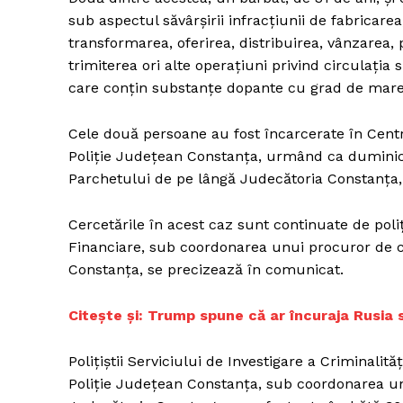
sub aspectul săvârşirii infracţiunii de fabricar
transformarea, oferirea, distribuirea, vânzarea, 
trimiterea ori alte operaţiuni privind circulaţi
Un pro
care conţin substanţe dopante cu grad de mare r
FREEDOM
ROMÂ
Cele două persoane au fost încarcerate în Centr
Poliţie Judeţean Constanţa, urmând ca duminică
Parchetului de pe lângă Judecătoria Constanţa,
Cercetările în acest caz sunt continuate de poliţ
Financiare, sub coordonarea unui procuror de c
Constanţa, se precizează în comunicat.
C
itește și: Trump spune că ar încuraja Rusia 
Poliţiştii Serviciului de Investigare a Criminali
Poliţie Judeţean Constanţa, sub coordonarea un