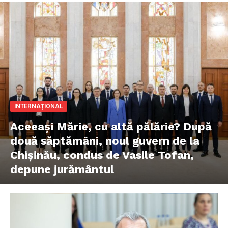
INTERNAȚIONAL
Aceeași Mărie, cu altă pălărie? După
două săptămâni, noul guvern de la
Chișinău, condus de Vasile Tofan,
depune jurământul