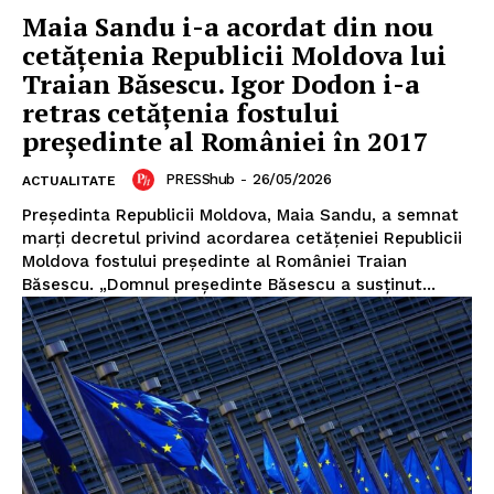
Maia Sandu i-a acordat din nou
cetățenia Republicii Moldova lui
Traian Băsescu. Igor Dodon i-a
Un proiect
retras cetățenia fostului
FREEDOM HOUSE ROMÂNIA
președinte al României în 2017
PRESShub
-
26/05/2026
ACTUALITATE
Președinta Republicii Moldova, Maia Sandu, a semnat
marți decretul privind acordarea cetățeniei Republicii
PRESShub
Moldova fostului președinte al României Traian
Băsescu. „Domnul președinte Băsescu a susținut...
Despre noi / Echipa
Proiecte editoriale
Rețea
Contact