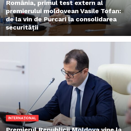
România, primul test extern al
premierului moldovean Vasile Tofan:
de la vin de Purcari la consolidarea
securității
INTERNAȚIONAL
Premierul Republicii Moldova vine la