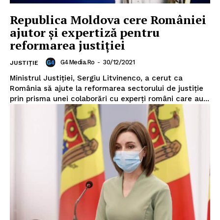
Republica Moldova cere României
ajutor și expertiză pentru
reformarea justiției
Un proiect
G4Media.ro
-
30/12/2021
JUSTIȚIE
FREEDOM HOUSE ROMÂNIA
Ministrul Justiției, Sergiu Litvinenco, a cerut ca
România să ajute la reformarea sectorului de justiție
prin prisma unei colaborări cu experți români care au...
PRESShub
Despre noi / Echipa
Proiecte editoriale
Rețea
Contact