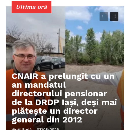
Ultima oră
CNAIR a prelungit cu un
an mandatul
directorului pensionar
de la DRDP Iași, deși mai
plătește un director
general din 2012
Virgil Burlă
-
07/08/2026