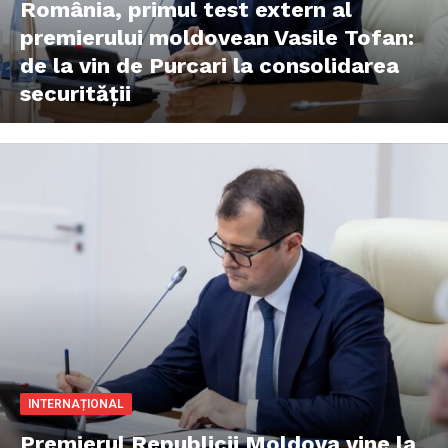
România, primul test extern al
premierului moldovean Vasile Tofan:
de la vin de Purcari la consolidarea
securității
INTERNAȚIONAL
Premierul Republicii Moldova vine la