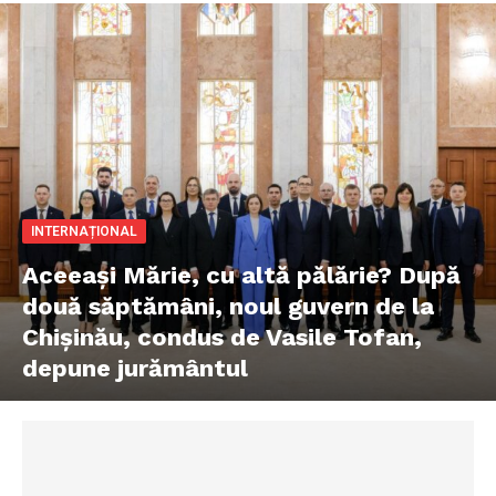
INTERNAȚIONAL
Aceeași Mărie, cu altă pălărie? După
două săptămâni, noul guvern de la
Chișinău, condus de Vasile Tofan,
depune jurământul