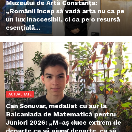
Muzeului de Artă Constanţa:
„Românii încep să vadă arta nu ca pe
un lux inaccesibil, ci ca pe o resursă
esențială...
ACTUALITATE
Can Sonuvar, medaliat cu aur la
Balcaniada de Matematică pentru
Juniori 2026: „M-aș duce extrem de
departe ca să ajung departe, ca să