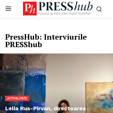
PressHub:
Interviurile
PRESShub
ACTUALITATE
Lelia Rus-Pîrvan, directoarea