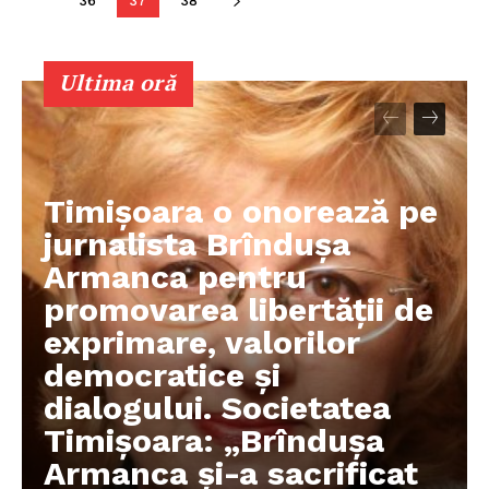
36
37
38
Ultima oră
Timișoara o onorează pe
jurnalista Brîndușa
Armanca pentru
promovarea libertății de
exprimare, valorilor
democratice și
dialogului. Societatea
Timișoara: „Brîndușa
Armanca și-a sacrificat