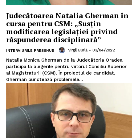
Judecătoarea Natalia Gherman în
cursa pentru CSM: „Susțin
modificarea legislației privind
răspunderea disciplinară”
Un proiect
Virgil Burlă
-
03/04/2022
FREEDOM HOUSE ROMÂNIA
INTERVIURILE PRESSHUB
Natalia Monica Gherman de la Judecătoria Oradea
participă la alegerile pentru viitorul Consiliu Superior
al Magistraturii (CSM). În proiectul de candidat,
Gherman punctează problemele...
PRESShub
Despre noi / Echipa
Proiecte editoriale
Rețea
Contact