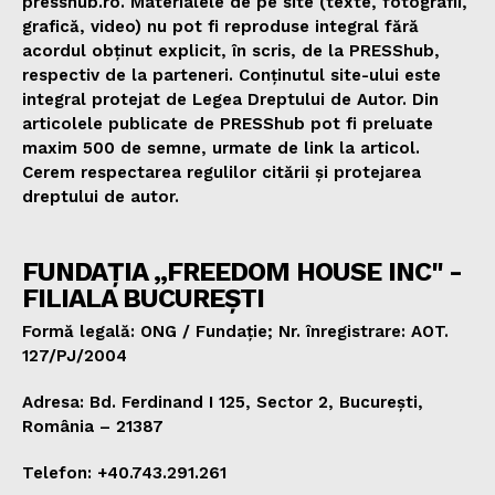
presshub.ro. Materialele de pe site (texte, fotografii,
grafică, video) nu pot fi reproduse integral fără
acordul obținut explicit, în scris, de la PRESShub,
respectiv de la parteneri. Conținutul site-ului este
integral protejat de Legea Dreptului de Autor. Din
articolele publicate de PRESShub pot fi preluate
maxim 500 de semne, urmate de link la articol.
Cerem respectarea regulilor citării și protejarea
dreptului de autor.
FUNDAȚIA „FREEDOM HOUSE INC" -
FILIALA BUCUREȘTI
Formă legală: ONG / Fundație; Nr. înregistrare: AOT.
127/PJ/2004
Adresa: Bd. Ferdinand I 125, Sector 2, București,
România – 21387
Telefon: +40.743.291.261