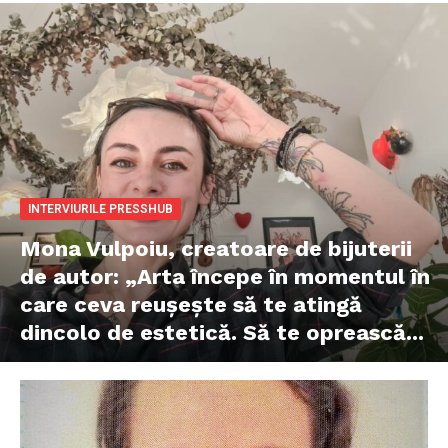
INTERVIURILE PRESSHUB
Mona Vulpoiu, creatoare de bijuterii
de autor: „Arta începe în momentul în
care ceva reușește să te atingă
dincolo de estetică. Să te oprească...