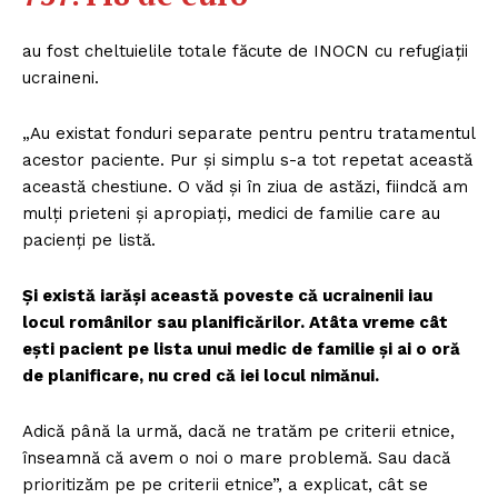
au fost cheltuielile totale făcute de INOCN cu refugiații
ucraineni.
„Au existat fonduri separate pentru pentru tratamentul
acestor paciente. Pur și simplu s-a tot repetat această
această chestiune. O văd și în ziua de astăzi, fiindcă am
mulți prieteni și apropiați, medici de familie care au
pacienți pe listă.
Și există iarăși această poveste că ucrainenii iau
locul românilor sau planificărilor. Atâta vreme cât
ești pacient pe lista unui medic de familie și ai o oră
de planificare, nu cred că iei locul nimănui.
Adică până la urmă, dacă ne tratăm pe criterii etnice,
înseamnă că avem o noi o mare problemă. Sau dacă
prioritizăm pe pe criterii etnice”, a explicat, cât se