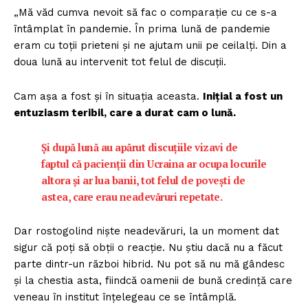
„Mă văd cumva nevoit să fac o comparație cu ce s-a
întâmplat în pandemie. În prima lună de pandemie
eram cu toții prieteni și ne ajutam unii pe ceilalți. Din a
doua lună au intervenit tot felul de discuții.
Cam așa a fost și în situația aceasta.
Inițial a fost un
entuziasm teribil, care a durat cam o lună.
Și după lună au apărut discuțiile vizavi de
faptul că pacienții din Ucraina ar ocupa locurile
altora și ar lua banii, tot felul de povești de
astea, care erau neadevăruri repetate.
Dar rostogolind niște neadevăruri, la un moment dat
sigur că poți să obții o reacție. Nu știu dacă nu a făcut
parte dintr-un război hibrid. Nu pot să nu mă gândesc
și la chestia asta, fiindcă oamenii de bună credință care
veneau în institut înțelegeau ce se întâmplă.