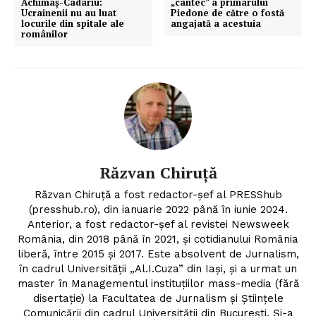
Achimaș-Cadariu:
„cântec” a primarului
Ucrainenii nu au luat
Piedone de către o fostă
locurile din spitale ale
angajată a acestuia
românilor
Răzvan Chiruță
Răzvan Chiruță a fost redactor-șef al PRESShub
(presshub.ro), din ianuarie 2022 până în iunie 2024.
Anterior, a fost redactor-șef al revistei Newsweek
România, din 2018 până în 2021, și cotidianului România
liberă, între 2015 și 2017. Este absolvent de Jurnalism,
în cadrul Universității „Al.I.Cuza” din Iași, și a urmat un
master în Managementul instituțiilor mass-media (fără
disertație) la Facultatea de Jurnalism și Științele
Comunicării din cadrul Universității din București. Și-a