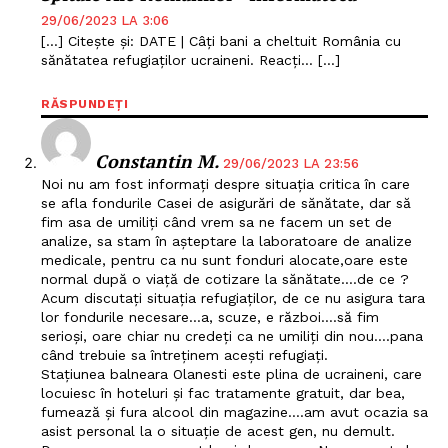
29/06/2023 LA 3:06
[…] Citește și: DATE | Câți bani a cheltuit România cu
sănătatea refugiaților ucraineni. Reacți… […]
RĂSPUNDEȚI
Constantin M.
29/06/2023 LA 23:56
Noi nu am fost informați despre situația critica în care
se afla fondurile Casei de asigurări de sănătate, dar să
fim asa de umiliți când vrem sa ne facem un set de
analize, sa stam în așteptare la laboratoare de analize
medicale, pentru ca nu sunt fonduri alocate,oare este
normal după o viață de cotizare la sănătate….de ce ?
Acum discutați situația refugiaților, de ce nu asigura tara
lor fondurile necesare…a, scuze, e război….să fim
serioși, oare chiar nu credeți ca ne umiliți din nou….pana
când trebuie sa întreținem acești refugiați.
Stațiunea balneara Olanesti este plina de ucraineni, care
locuiesc în hoteluri și fac tratamente gratuit, dar bea,
fumează și fura alcool din magazine….am avut ocazia sa
asist personal la o situație de acest gen, nu demult.