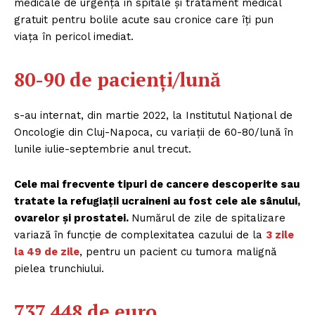
medicale de urgență în spitale și tratament medical
FREEDOM HOUSE ROMÂNIA
gratuit pentru bolile acute sau cronice care îți pun
viața în pericol imediat.
80-90 de pacienți/lună
PRESShub
s-au internat, din martie 2022, la Institutul Național de
Despre noi / Echipa
Oncologie din Cluj-Napoca, cu variații de 60-80/lună în
Proiecte editoriale
lunile iulie-septembrie anul trecut.
Rețea
Cele mai frecvente tipuri de cancere descoperite sau
Contact
tratate la refugiații ucraineni au fost cele ale sânului,
ovarelor și prostatei.
Numărul de zile de spitalizare
variază în funcție de complexitatea cazului de la
3 zile
la 49 de zile
, pentru un pacient cu tumora malignă
pielea trunchiului.
737.448 de euro