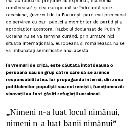
mai au răbdare: prețurile au explodat, economia
românească și cea europeană se îndreaptă spre
recesiune, guvernul de la București pare mai preocupat
de servirea cu bani publici a membrilor de partid și a
apropiaților acestora. Războiul declanșat de Putin în
Ucraina nu se va termina curând, prin urmare nici
situația internațională, europeană și românească nu se
va îmbunătăți semnificativ anul acesta.
În vremuri de criză, este căutată întotdeauna o
persoană sau un grup către care să se arunce
responsabilitatea. Iar propaganda internă, din zona
politicienilor populiști sau extremiști, funcționează:
vinovații au fost găsiți refugiații ucraineni.
„
Nimeni n-a luat locul nimănui,
nimeni n-a luat banii nimănui
”