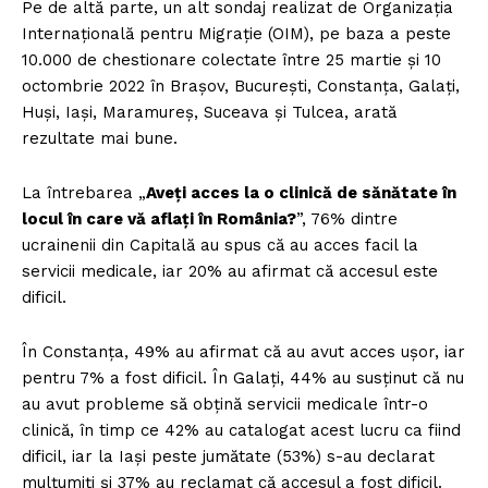
Pe de altă parte, un alt sondaj realizat de Organizația
Internațională pentru Migrație (OIM), pe baza a peste
10.000 de chestionare colectate între 25 martie și 10
octombrie 2022 în Brașov, București, Constanța, Galați,
Huși, Iași, Maramureș, Suceava și Tulcea, arată
rezultate mai bune.
La întrebarea „
Aveți acces la o clinică de sănătate în
locul în care vă aflați în România?
”, 76% dintre
ucrainenii din Capitală au spus că au acces facil la
servicii medicale, iar 20% au afirmat că accesul este
dificil.
În Constanța, 49% au afirmat că au avut acces ușor, iar
pentru 7% a fost dificil. În Galați, 44% au susținut că nu
au avut probleme să obțină servicii medicale într-o
clinică, în timp ce 42% au catalogat acest lucru ca fiind
dificil, iar la Iași peste jumătate (53%) s-au declarat
mulțumiți și 37% au reclamat că accesul a fost dificil.