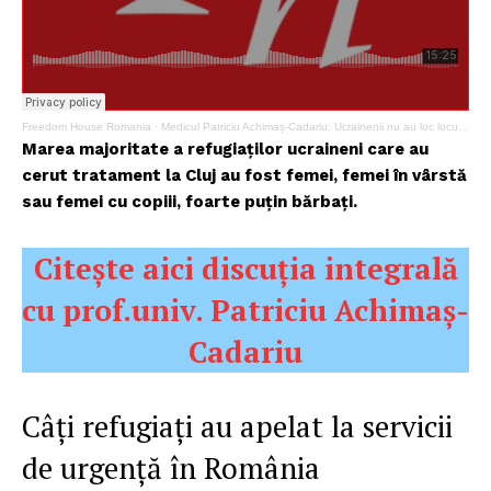
Freedom House Romania
·
Medicul Patriciu Achimaș-Cadariu: Ucrainenii nu au loc locurile din spitale ale românilor
Marea majoritate a refugiaților ucraineni care au
cerut tratament la Cluj au fost femei, femei în vârstă
sau femei cu copiii, foarte puțin bărbați.
Citește aici discuția integrală
cu prof.univ. Patriciu Achimaș-
Cadariu
Câți refugiați au apelat la servicii
de urgență în România