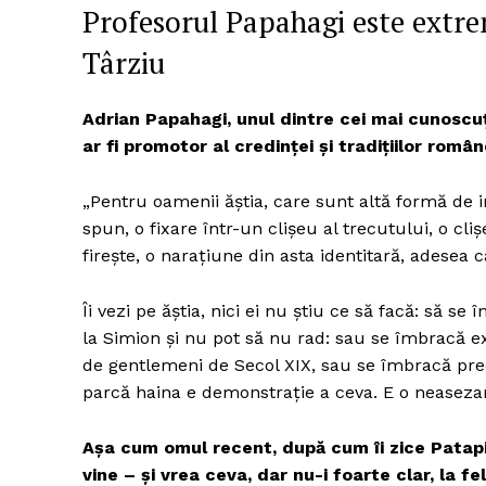
Profesorul Papahagi este extre
Târziu
Un pro
Adrian Papahagi, unul dintre cei mai cunoscuț
FREEDOM
ar fi promotor al credinței și tradițiilor român
ROMÂ
„Pentru oamenii ăștia, care sunt altă formă de in
spun, o fixare într-un clișeu al trecutului, o cliș
firește, o narațiune din asta identitară, adesea c
Îi vezi pe ăștia, nici ei nu știu ce să facă: să se
la Simion și nu pot să nu rad: sau se îmbracă e
de gentlemeni de Secol XIX, sau se îmbracă prec
parcă haina e demonstrație a ceva. E o neasezar
Așa cum omul recent, după cum îi zice Patapi
vine – și vrea ceva, dar nu-i foarte clar, la fe