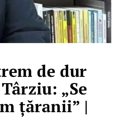
trem de dur
 Târziu: „Se
m țăranii” |