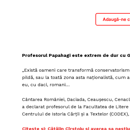
Adaugă-ne ca
Profesorul Papahagi este extrem de dur cu Ge
„Există oameni care transformă conservatorismul
pildă, sau la toată zona asta naționalistă, cu
eu, cu daci, romani…
Cântarea României, Daciada, Ceaușescu, Cenaclul 
a declarat profesorul de la Facultatea de Litere a
Centrului de Istoria Cărții și a Textelor (CODEX)
Citește și: Cătălin Cîrstoiu și averea sa neșt