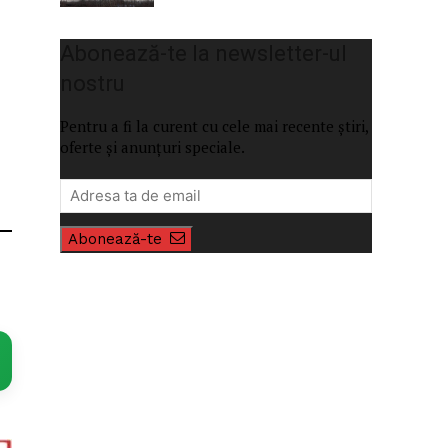
Abonează-te la newsletter-ul
nostru
Pentru a fi la curent cu cele mai recente știri,
oferte și anunțuri speciale.
Abonează-te