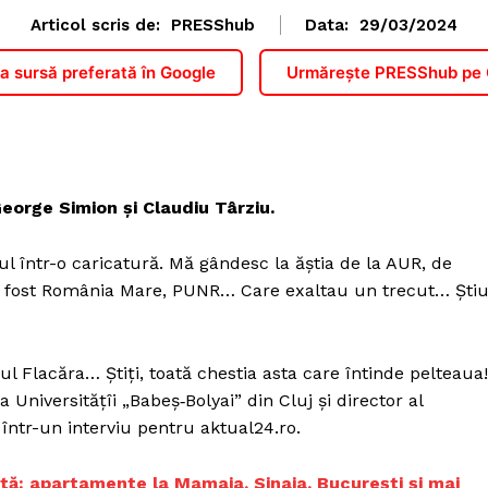
Articol scris de:
PRESShub
Data:
29/03/2024
 sursă preferată în Google
Urmărește PRESShub pe
orge Simion și Claudiu Târziu.
 într-o caricatură. Mă gândesc la ăștia de la AUR, de
m a fost România Mare, PUNR… Care exaltau un trecut… Ști
Flacăra… Știți, toată chestia asta care întinde pelteaua!
 Universitățîi „Babeș‑Bolyai” din Cluj și director al
, într-un interviu pentru aktual24.ro.
iută: apartamente la Mamaia, Sinaia, București și mai