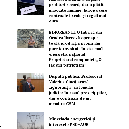
profituri record, dar a plătit
impozite minime. Europa cere
controale fiscale și reguli mai
dure
BIHOREANUL O fabrică din
Oradea livrează aproape
toată producția propriului
parc fotovoltaic în sistemul
energetic național.
Proprietarul companiei: „O
fac din patriotism”
Dispută publică. Profesorul
Valerius Ciucă acuză
„ignoranța” sistemului
i
judiciar în cazul prescripțiilor,
dar e contrazis de un
membru CSM
Mineriada energetică și
interesele PSD+AUR
-