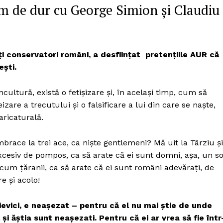
Proiecte editoriale
m de dur cu George Simion și Claudiu
Rețea
Contact
iect
i conservatori români, a desființat pretențiile AUR că
 HOUSE
ești.
NIA
cultură, există o fetișizare și, în același timp, cum să
eizare a trecutului și o falsificare a lui din care se naște,
aricaturală.
 îmbrace la trei ace, ca niște gentlemeni? Mă uit la Târziu și
xcesiv de pompos, ca să arate că ei sunt domni, așa, un so
um țăranii, ca să arate că ei sunt români adevărați, de
e și acolo!
evici, e neașezat – pentru că el nu mai știe de unde
l și ăștia sunt neașezati. Pentru că ei ar vrea să fie într