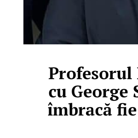
Profesorul
cu George S
îmbracă fie