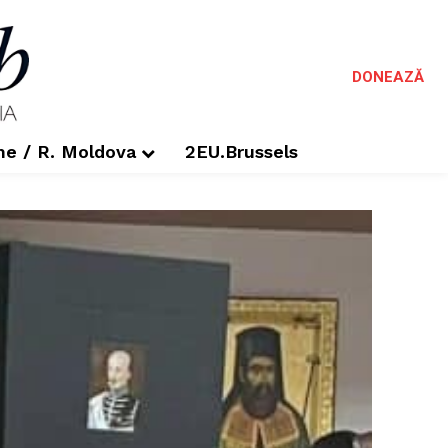
DONEAZĂ
me / R. Moldova
2EU.Brussels