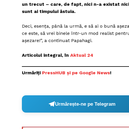
un trecut – care, de fapt, nici n-a existat nic
sunt ai timpului ăstuia.
Deci, esența, până la urmă, e să ai o bună așeza
ce este, să vrei binele într-un mod realist pentru
așezare!”, a continuat Papahagi.
Articolul integral, în
Aktual 24
Urmăriți
P
ressHUB și pe Google News
!
Urmărește-ne pe Telegram