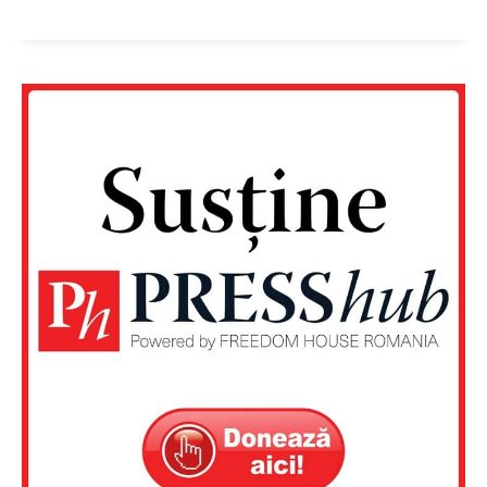
Un proiect
FREEDOM HOUSE ROMÂNIA
PRESShub
Despre noi / Echipa
Proiecte editoriale
Rețea
Contact