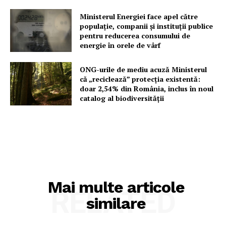
Ministerul Energiei face apel către
populație, companii și instituții publice
pentru reducerea consumului de
energie în orele de vârf
ONG-urile de mediu acuză Ministerul
că „reciclează” protecția existentă:
doar 2,54% din România, inclus în noul
catalog al biodiversității
Mai multe articole
RELATED
similare