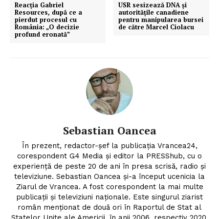
Reacția Gabriel
USR sesizează DNA și
Resources, după ce a
autoritățile canadiene
pierdut procesul cu
pentru manipularea bursei
România: „O decizie
de către Marcel Ciolacu
profund eronată”
Sebastian Oancea
În prezent, redactor-șef la publicația Vrancea24,
corespondent G4 Media și editor la PRESShub, cu o
experiență de peste 20 de ani în presa scrisă, radio și
televiziune. Sebastian Oancea și-a început ucenicia la
Ziarul de Vrancea. A fost corespondent la mai multe
publicații și televiziuni naționale. Este singurul ziarist
român menționat de două ori în Raportul de Stat al
Statelor Unite ale Americii, în anii 2006, respectiv 2020,