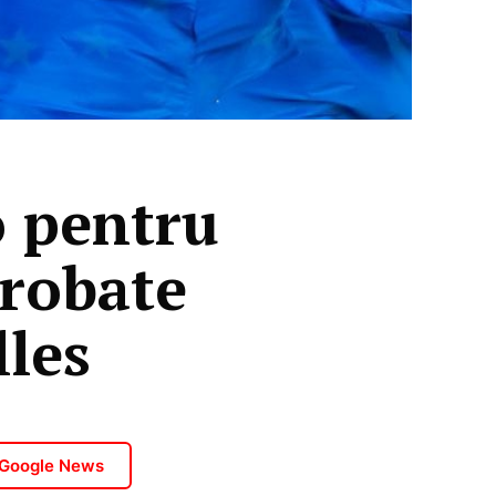
o pentru
robate
lles
 Google News