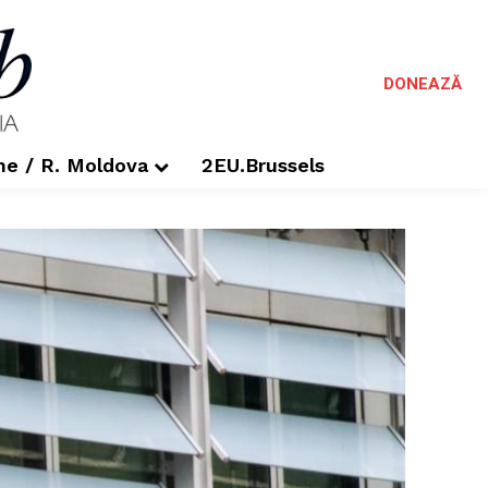
DONEAZĂ
me / R. Moldova
2EU.Brussels