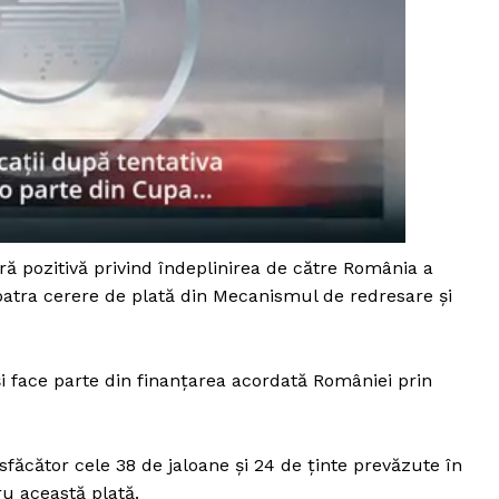
Proiecte editoriale
Rețea
Contact
iect
 HOUSE
NIA
ă pozitivă privind îndeplinirea de către România a
 patra cerere de plată din Mecanismul de redresare și
și face parte din finanțarea acordată României prin
sfăcător cele 38 de jaloane și 24 de ținte prevăzute în
ru această plată.