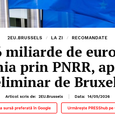
2EU.BRUSSELS
LA ZI
RECOMANDATE
6 miliarde de eur
ia prin PNRR, ap
liminar de Bruxe
Articol scris de:
2EU.Brussels
Data:
14/05/2026
 sursă preferată în Google
Urmărește PRESShub pe