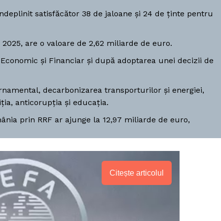
eplinit satisfăcător 38 de jaloane și 24 de ținte pentru
025, are o valoare de 2,62 miliarde de euro.
 Economic și Financiar și după adoptarea unei decizii de
namental, decarbonizarea transporturilor și energiei,
iția, anticorupția și educația.
ânia prin RRF ar ajunge la 12,97 miliarde de euro,
Citește articolul
PRESShub
Despre noi / Echipa