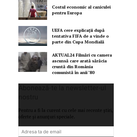
Costul economic al caniculei
pentru Europa
UEFA cere explicații după
tentativa FIFA de a vinde o
parte din Cupa Mondială
AKTUAL24 Filmări cu camera
ascunsă care arată sărăcia
cruntă din România
comunistă în anii ’80
Abonează-te la newsletter-ul
nostru
Pentru a fi la curent cu cele mai recente știri,
oferte și anunțuri speciale.