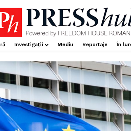
ră
Investigații
Mediu
Reportaje
În lu