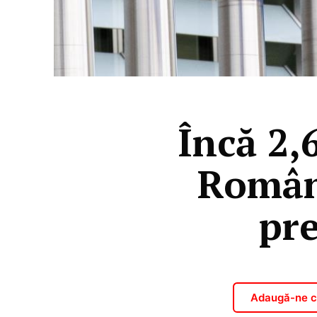
Încă 2,
Român
pre
Adaugă-ne ca