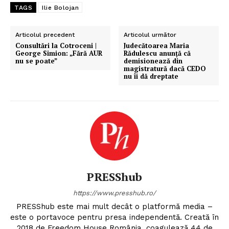
TAGS
Ilie Bolojan
Articolul precedent
Articolul următor
Consultări la Cotroceni |
Judecătoarea Maria
George Simion: „Fără AUR
Rădulescu anunță că
nu se poate”
demisionează din
magistratură dacă CEDO
nu îi dă dreptate
PRESShub
https://www.presshub.ro/
PRESShub este mai mult decât o platformă media –
este o portavoce pentru presa independentă. Creată în
2018 de Freedom House România, coagulează 44 de