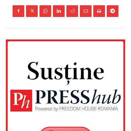
Un proiect
FREEDOM HOUSE ROMÂNIA
PRESShub
Despre noi / Echipa
Proiecte editoriale