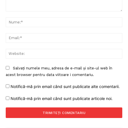
Comentariu:
Nu
Ema
Web
Salvați numele meu, adresa de e-mail și site-ul web în
acest browser pentru data viitoare i comentariu.
Un proiect
Notifică-mă prin email când sunt publicate alte comentarii.
FREEDOM HOUSE ROMÂNIA
Notifică-mă prin email când sunt publicate articole noi.
PRESShub