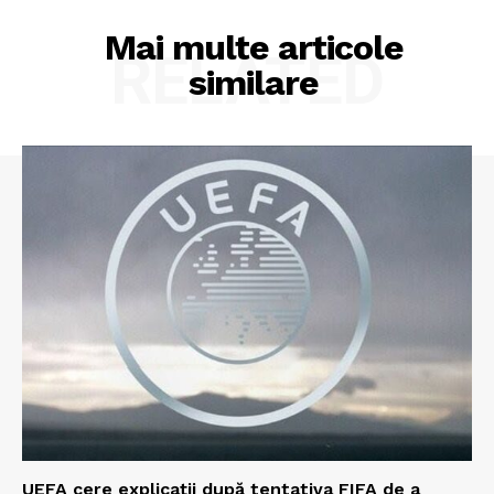
Mai multe articole
RELATED
similare
UEFA cere explicații după tentativa FIFA de a