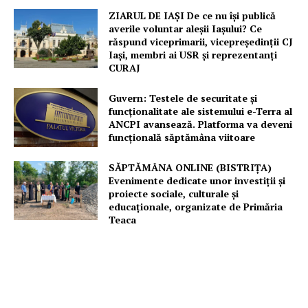
ZIARUL DE IAȘI De ce nu își publică
averile voluntar aleșii Iașului? Ce
răspund viceprimarii, vicepreședinții CJ
Iași, membri ai USR și reprezentanți
CURAJ
Guvern: Testele de securitate și
funcționalitate ale sistemului e-Terra al
ANCPI avansează. Platforma va deveni
funcțională săptămâna viitoare
SĂPTĂMÂNA ONLINE (BISTRIȚA)
Evenimente dedicate unor investiții și
proiecte sociale, culturale și
educaționale, organizate de Primăria
Teaca