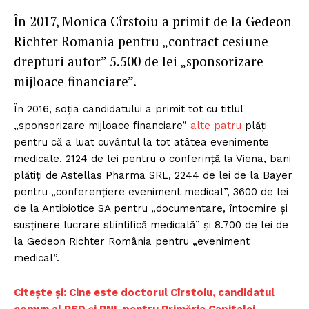
În 2017, Monica Cîrstoiu a primit de la Gedeon
Richter Romania pentru „contract cesiune
drepturi autor” 5.500 de lei „sponsorizare
mijloace financiare”.
În 2016, soția candidatului a primit tot cu titlul
„sponsorizare mijloace financiare”
alte patru
plăți
pentru că a luat cuvântul la tot atâtea evenimente
medicale. 2124 de lei pentru o conferință la Viena, bani
plătiți de Astellas Pharma SRL, 2244 de lei de la Bayer
pentru „conferențiere eveniment medical”, 3600 de lei
de la Antibiotice SA pentru „documentare, întocmire și
susținere lucrare stiintifică medicală” și 8.700 de lei de
la Gedeon Richter România pentru „eveniment
medical”.
Citește și: Cine este doctorul Cîrstoiu, candidatul
comun al PSD și PNL pentru Primăria Capitalei