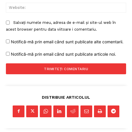
Web
Salvați numele meu, adresa de e-mail și site-ul web în
acest browser pentru data viitoare i comentariu.
Notifică-mă prin email când sunt publicate alte comentarii.
Un proiect
Notifică-mă prin email când sunt publicate articole noi.
FREEDOM HOUSE ROMÂNIA
PRESShub
DISTRIBUIE ARTICOLUL
Despre noi / Echipa
Proiecte editoriale
Rețea
Contact