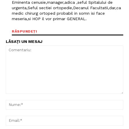
Eminenta cenusie,manager,adica ,seful Spitalului de
urgenta,Seful sectiei ortopedie,Decanul Facultatii,dar,ca
medic chirurg ortoped probabil in somn isi face
meseria,si HOP il vor primar GENERAL.
RĂSPUNDEȚI
LĂSAȚI UN MESAJ
Comentariu:
Nu
Ema