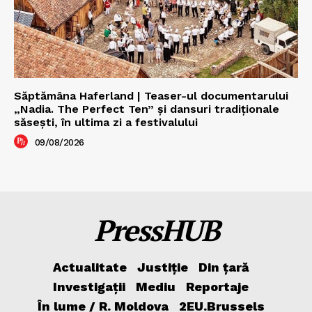
Săptămâna Haferland | Teaser-ul documentarului
„Nadia. The Perfect Ten” şi dansuri tradiţionale
săseşti, în ultima zi a festivalului
09/08/2026
PressHUB
Actualitate
Justiție
Din țară
Investigații
Mediu
Reportaje
În lume / R. Moldova
2EU.Brussels