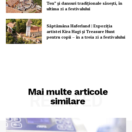
Ten” şi dansuri tradiţionale săseşti, în
ultima zi a festivalului
Săptămâna Haferland | Expoziţia
artistei Kira Hagi şi Treasure Hunt
pentru copii – în a treia zi a festivalului
Mai multe articole
RELATED
similare