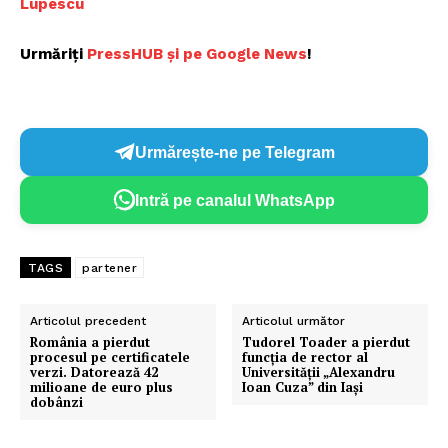
Lupescu
Urmăriți
P
ressHUB și pe Google News
!
Urmărește-ne pe Telegram
Intră pe canalul WhatsApp
TAGS
partener
Articolul precedent
Articolul următor
România a pierdut
Tudorel Toader a pierdut
procesul pe certificatele
funcția de rector al
verzi. Datorează 42
Universității „Alexandru
milioane de euro plus
Ioan Cuza” din Iași
dobânzi