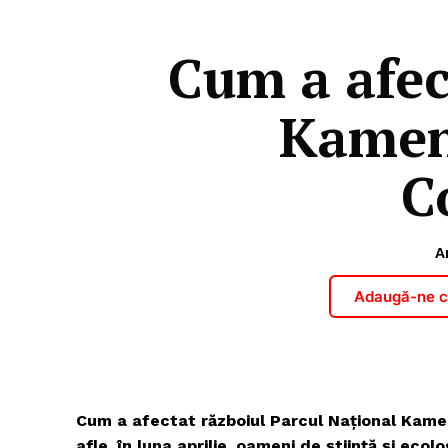
Cum a afec
Kamens
C
A
Adaugă-ne ca
Cum a afectat războiul Parcul Național Kame
afle, în luna aprilie, oameni de știință și ecol