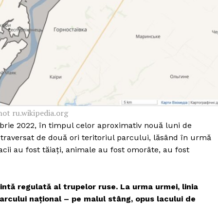
Proiecte editoriale
Rețea
Contact
iect
 HOUSE
NIA
ot ru.wikipedia.org
brie 2022, în timpul celor aproximativ nouă luni de
 traversat de două ori teritoriul parcului, lăsând în urmă
ii au fost tăiați, animale au fost omorâte, au fost
ntă regulată al trupelor ruse. La urma urmei, linia
arcului național – pe malul stâng, opus lacului de