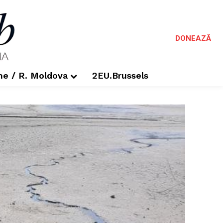
DONEAZĂ
me / R. Moldova
2EU.Brussels