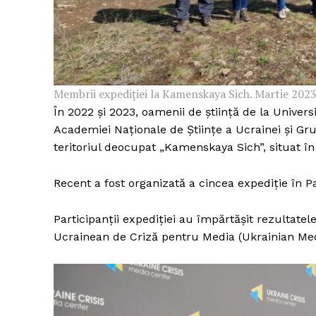
Membrii expediției la Kamenskaya Sich. Martie 2023
În 2022 și 2023, oamenii de știință de la Univers
Academiei Naționale de Științe a Ucrainei și Gr
teritoriul deocupat „Kamenskaya Sich”, situat în
Recent a fost organizată a cincea expediție în P
Participanții expediției au împărtășit rezultatel
Ucrainean de Criză pentru Media (Ukrainian Med