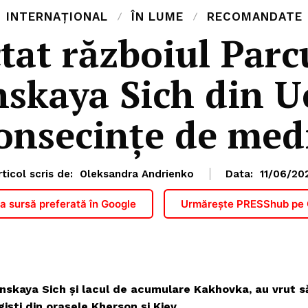
INTERNAȚIONAL
ÎN LUME
RECOMANDATE
tat războiul Parc
kaya Sich din U
onsecințe de med
rticol scris de:
Oleksandra Andrienko
Data:
11/06/20
 sursă preferată în Google
Urmărește PRESShub pe
nskaya Sich și lacul de acumulare Kakhovka, au vrut s
ogiști din orașele Kherson și Kiev.