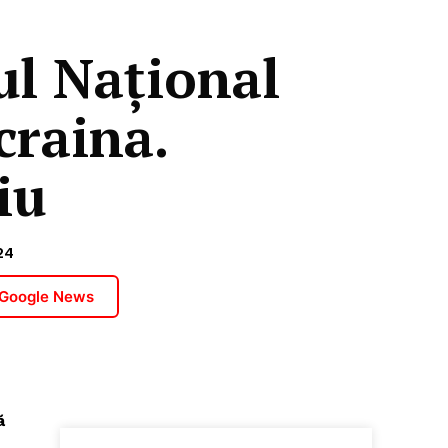
ul Național
craina.
iu
24
 Google News
ă