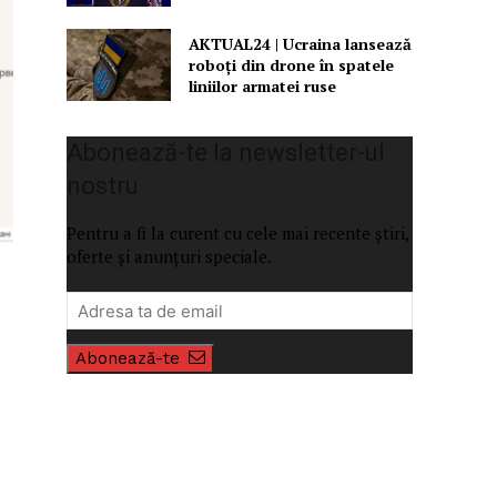
AKTUAL24 | Ucraina lansează
roboți din drone în spatele
liniilor armatei ruse
Abonează-te la newsletter-ul
nostru
Pentru a fi la curent cu cele mai recente știri,
oferte și anunțuri speciale.
Abonează-te