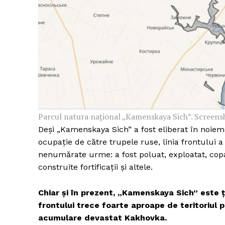
Un pro
FREEDOM
ROMÂ
Parcul natura național „Kamenskaya Sich”. Screensh
Deși „Kamenskaya Sich” a fost eliberat în noiem
ocupație de către trupele ruse, linia frontului a
nenumărate urme: a fost poluat, exploatat, copac
construite fortificații și altele.
Chiar și în prezent, „Kamenskaya Sich” este ți
frontului trece foarte aproape de teritoriul p
acumulare devastat Kakhovka.