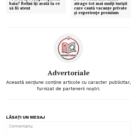
baia? Belini îți arată la ce
atrage tot mai mulți turiști
să fii atent
care caută vacanțe private
și experiențe premium
Un proiect
FREEDOM HOUSE ROMÂNIA
PRESShub
Despre noi / Echipa
Advertoriale
Proiecte editoriale
Această secțiune conține articole cu caracter publicitar,
furnizat de partenerii noștri.
Rețea
Contact
LĂSAȚI UN MESAJ