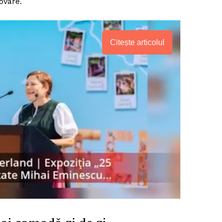
ovare.
Proiecte editoriale
Rețea
Contact
Citește articolul
iect
 HOUSE
NIA