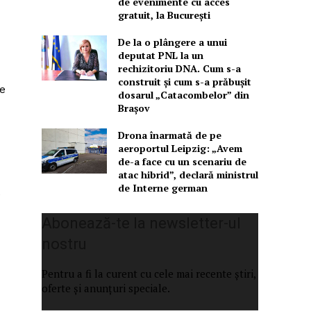
de evenimente cu acces
gratuit, la București
De la o plângere a unui
deputat PNL la un
rechizitoriu DNA. Cum s-a
construit și cum s-a prăbușit
de
dosarul „Catacombelor” din
Brașov
Drona înarmată de pe
aeroportul Leipzig: „Avem
de-a face cu un scenariu de
atac hibrid”, declară ministrul
de Interne german
e
Abonează-te la newsletter-ul
nostru
Pentru a fi la curent cu cele mai recente știri,
oferte și anunțuri speciale.