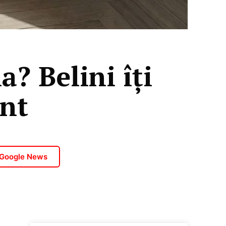
a? Belini îți
ent
 Google News