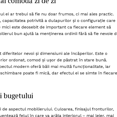
ai comodă zi de zi
rul ei ar trebui să fie nu doar frumos, ci mai ales practic.
capacitatea potrivită a dulapurilor și o configurație care
 mici este deosebit de important ca fiecare element să
bilierul bun ajută la menținerea ordinii fără să fie nevoie 
t diferitelor nevoi și dimensiuni ale încăperilor. Este o
rior ordonat, comod și ușor de păstrat în stare bună.
pectul modern oferă băii mai multă funcționalitate, iar
e schimbare poate fi mică, dar efectul ei se simte în fiecar
și bugetului
i de aspectul mobilierului. Culoarea, finisajul fronturilor,
uențează felul în care va arăta interiorul – mai lejer, mai