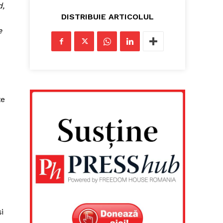
d,
DISTRIBUIE ARTICOLUL
e
te
i