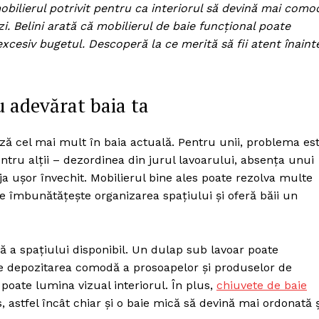
mobilierul potrivit pentru ca interiorul să devină mai como
zi. Belini arată că mobilierul de baie funcțional poate
excesiv bugetul. Descoperă la ce merită să fii atent înaint
u adevărat baia ta
ază cel mai mult în baia actuală. Pentru unii, problema es
ntru alții – dezordinea din jurul lavoarului, absența unui
a ușor învechit. Mobilierul bine ales poate rezolva multe
e îmbunătățește organizarea spațiului și oferă băii un
ică a spațiului disponibil. Un dulap sub lavoar poate
PRESShub
e depozitarea comodă a prosoapelor și produselor de
 poate lumina vizual interiorul. În plus,
chiuvete de baie
astfel încât chiar și o baie mică să devină mai ordonată ș
Despre noi / Echipa