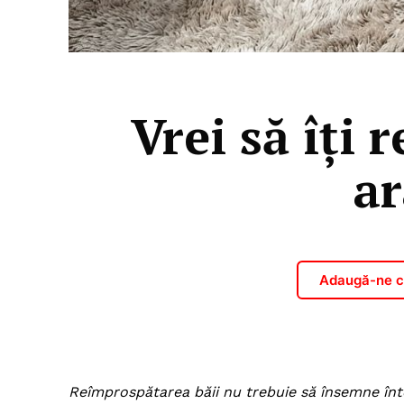
Vrei să îți 
ar
Adaugă-ne ca
Reîmprospătarea băii nu trebuie să însemne înt