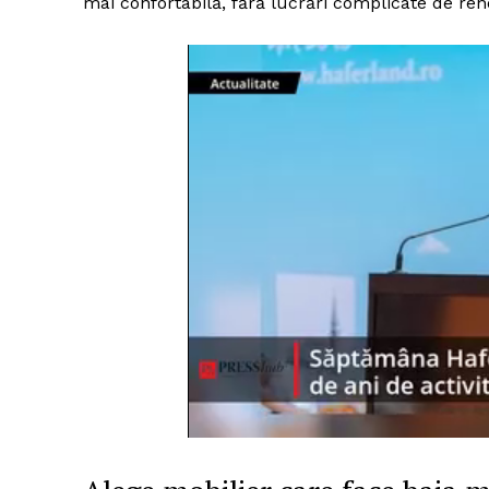
mai confortabilă, fără lucrări complicate de ren
Un pro
FREEDOM
ROMÂ