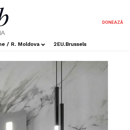
DONEAZĂ
me / R. Moldova
2EU.Brussels