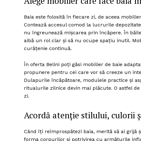
Alege mobilier care face baia m
Baia este folosită în fiecare zi, de aceea mobilie
Contează accesul comod la lucrurile depozitate, 
nu îngreunează mișcarea prin încăpere. În băile
aibă un rol clar și să nu ocupe spațiu inutil. Mo
curățenie continuă.
În oferta Belini poți găsi mobilier de baie adapta
propunere pentru cei care vor să creeze un inte
Dulapurile încăpătoare, modulele practice și as
ritualurile zilnice devin mai plăcute. O astfel d
zi.
Acordă atenție stilului, culorii 
Când îți reîmprospătezi baia, merită să ai grijă ș
forma corpurilor și potrivirea cu armăturile infl