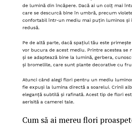
de lumină din încăpere. Dacă ai un colț mai înt
care se descurcă bine în umbră, precum violetel
confortabil într-un mediu mai puțin luminos și 
Un pro
redusă.
FREEDOM
ROMÂ
Pe de altă parte, dacă spațiul tău este primește
vor bucura de acest mediu. Printre acestea se nu
și se adaptează bine la lumină, gerbera, cunoscut
și bromeliile, care sunt plante decorative cu frun
Atunci când alegi flori pentru un mediu luminos,
fie expuși la lumina directă a soarelui. Crinii a
eleganță subtilă și rafinată. Acest tip de flori
aerisită a camerei tale.
Cum să ai mereu flori proaspet