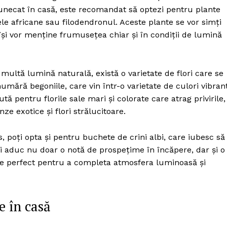
Proiecte editoriale
unecat în casă, este recomandat să optezi pentru plante
Rețea
e africane sau filodendronul. Aceste plante se vor simți
își vor menține frumusețea chiar și în condiții de lumină
Contact
iect
 HOUSE
NIA
 multă lumină naturală, există o varietate de flori care se
mără begoniile, care vin într-o varietate de culori vibran
ă pentru florile sale mari și colorate care atrag privirile,
ze exotice și flori strălucitoare.
 poți opta și pentru buchete de crini albi, care iubesc să
lbi aduc nu doar o notă de prospețime în încăpere, dar și o
 este perfect pentru a completa atmosfera luminoasă și
e în casă