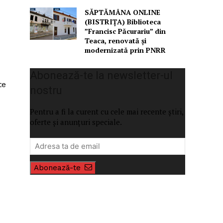
SĂPTĂMÂNA ONLINE
(BISTRIȚA) Biblioteca
”Francisc Păcurariu” din
Teaca, renovată și
modernizată prin PNRR
Abonează-te la newsletter-ul
te
nostru
Pentru a fi la curent cu cele mai recente știri,
oferte și anunțuri speciale.
Abonează-te