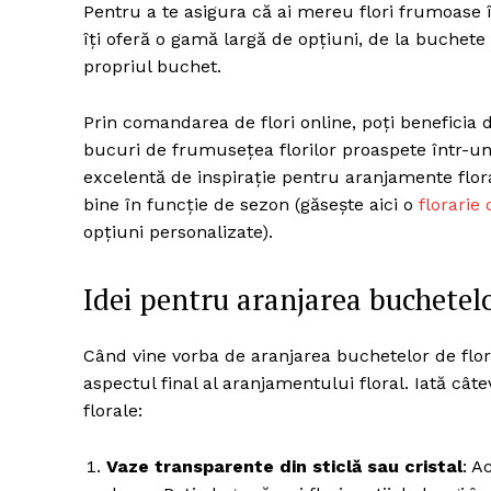
Pentru a te asigura că ai mereu flori frumoase în 
îți oferă o gamă largă de opțiuni, de la buchete 
propriul buchet.
Prin comandarea de flori online, poți beneficia de
bucuri de frumusețea florilor proaspete într-un m
excelentă de inspirație pentru aranjamente floral
bine în funcție de sezon (găsește aici o
florarie 
opțiuni personalizate).
Idei pentru aranjarea buchetelo
Când vine vorba de aranjarea buchetelor de flori î
aspectul final al aranjamentului floral. Iată câ
florale:
Vaze transparente din sticlă sau cristal
: A