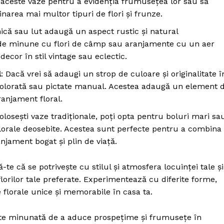
 în aceste vaze pentru a evidenția frumusețea lor sau să
rea mai multor tipuri de flori și frunze.
ică sau lut adaugă un aspect rustic și natural
c de minune cu flori de câmp sau aranjamente cu un aer
cor în stil vintage sau eclectic.
l
: Dacă vrei să adaugi un strop de culoare și originalitate î
 colorată sau pictate manual. Acestea adaugă un element 
aranjament floral.
 folosești vaze tradiționale, poți opta pentru boluri mari sa
lorale deosebite. Acestea sunt perfecte pentru a combina
anjament bogat și plin de viață.
ă-te că se potrivește cu stilul și atmosfera locuinței tale și
orilor tale preferate. Experimentează cu diferite forme,
 florale unice și memorabile în casa ta.
tate minunată de a aduce prospețime și frumusețe în