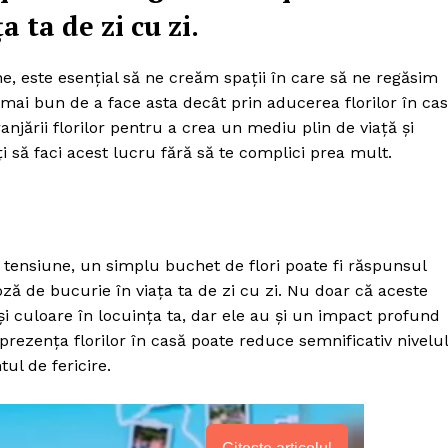
a ta de zi cu zi.
rne, este esențial să ne creăm spații în care să ne regăsim
d mai bun de a face asta decât prin aducerea florilor în ca
ranjării florilor pentru a crea un mediu plin de viață și
 să faci acest lucru fără să te complici prea mult.
și tensiune, un simplu buchet de flori poate fi răspunsul
ză de bucurie în viața ta de zi cu zi. Nu doar că aceste
 culoare în locuința ta, dar ele au și un impact profund
ă prezența florilor în casă poate reduce semnificativ nivelul
ul de fericire.