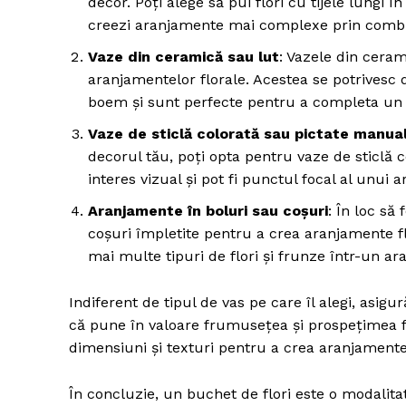
decor. Poți alege să pui flori cu tijele lungi
creezi aranjamente mai complexe prin combina
Vaze din ceramică sau lut
: Vazele din ceram
aranjamentelor florale. Acestea se potrives
boem și sunt perfecte pentru a completa un de
Vaze de sticlă colorată sau pictate manua
decorul tău, poți opta pentru vaze de sticlă
interes vizual și pot fi punctul focal al unui 
Aranjamente în boluri sau coșuri
: În loc să
coșuri împletite pentru a crea aranjamente f
mai multe tipuri de flori și frunze într-un ar
Indiferent de tipul de vas pe care îl alegi, asigur
că pune în valoare frumusețea și prospețimea fl
dimensiuni și texturi pentru a crea aranjamente
În concluzie, un buchet de flori este o modali