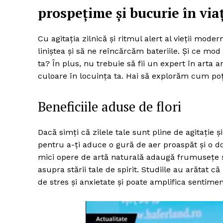
prospețime și bucurie în viaț
Cu agitația zilnică și ritmul alert al vieții mode
liniștea și să ne reîncărcăm bateriile. Și ce mo
ta? În plus, nu trebuie să fii un expert în arta a
culoare în locuința ta. Hai să explorăm cum poți
Beneficiile aduse de flori
Dacă simți că zilele tale sunt pline de agitație 
pentru a-ți aduce o gură de aer proaspăt și o do
mici opere de artă naturală adaugă frumusețe și
asupra stării tale de spirit. Studiile au arătat c
de stres și anxietate și poate amplifica sentiment