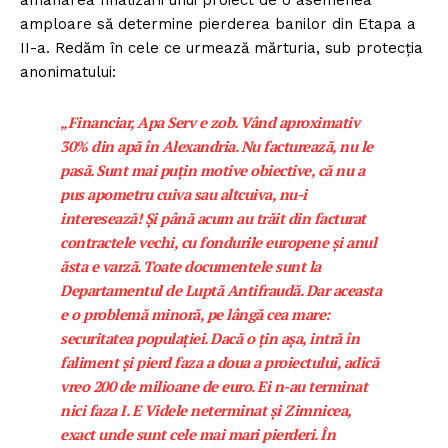
amânarea finalizării unui proiect de o asemenea
amploare să determine pierderea banilor din Etapa a
II-a. Redăm în cele ce urmează mărturia, sub protecția
anonimatului:
„Financiar, Apa Serv e zob. Vând aproximativ
30% din apă în Alexandria. Nu facturează, nu le
pasă. Sunt mai puțin motive obiective, că nu a
pus apometru cuiva sau altcuiva, nu-i
interesează! Și până acum au trăit din facturat
contractele vechi, cu fondurile europene și anul
ăsta e varză. Toate documentele sunt la
Departamentul de Luptă Antifraudă. Dar aceasta
e o problemă minoră, pe lângă cea mare:
securitatea populației. Dacă o țin așa, intră în
faliment și pierd faza a doua a proiectului, adică
vreo 200 de milioane de euro. Ei n-au terminat
nici faza I. E Videle neterminat și Zimnicea,
exact unde sunt cele mai mari pierderi. În