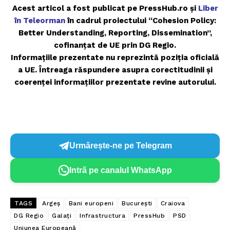
Acest articol a fost publicat pe PressHub.ro și
Liber
în Teleorman
în cadrul proiectului “Cohesion Policy:
Better Understanding, Reporting, Dissemination”,
cofinanțat de UE prin DG Regio.
Informațiile prezentate nu reprezintă poziția oficială
a UE. Întreaga răspundere asupra corectitudinii și
coerenței informațiilor prezentate revine autorului.
Urmărește-ne pe Telegram
Intră pe canalul WhatsApp
TAGS
Argeș
Bani europeni
București
Craiova
DG Regio
Galați
Infrastructura
PressHub
PSD
Uniunea Europeană