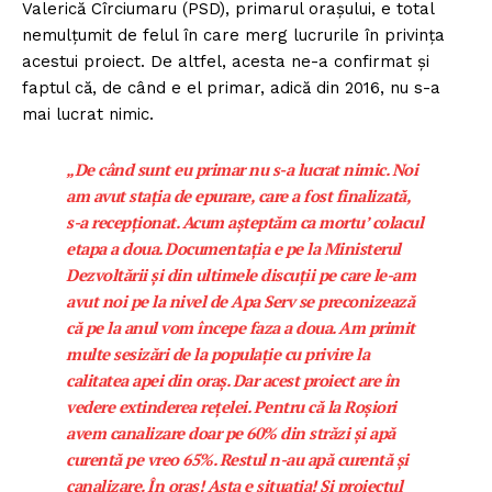
Valerică Cîrciumaru (PSD), primarul orașului, e total
nemulțumit de felul în care merg lucrurile în privința
acestui proiect. De altfel, acesta ne-a confirmat și
faptul că, de când e el primar, adică din 2016, nu s-a
mai lucrat nimic.
„De când sunt eu primar nu s-a lucrat nimic. Noi
am avut stația de epurare, care a fost finalizată,
s-a recepționat. Acum așteptăm ca mortu’ colacul
etapa a doua. Documentația e pe la Ministerul
Dezvoltării și din ultimele discuții pe care le-am
avut noi pe la nivel de Apa Serv se preconizează
că pe la anul vom începe faza a doua. Am primit
multe sesizări de la populație cu privire la
calitatea apei din oraș. Dar acest proiect are în
vedere extinderea rețelei. Pentru că la Roșiori
avem canalizare doar pe 60% din străzi și apă
curentă pe vreo 65%. Restul n-au apă curentă și
canalizare. În oraș! Asta e situația! Și proiectul