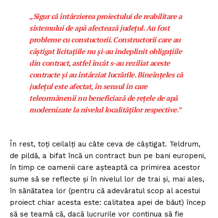
„Sigur că întârzierea proiectului de reabilitare a
sistemului de apă afectează județul. Au fost
probleme cu constuctorii. Constructorii care au
câștigat licitațiile nu și-au îndeplinit obligațiile
din contract, astfel încât s-au reziliat aceste
contracte și au întârziat lucrările. Bineînțeles că
județul este afectat, în sensul în care
teleormănenii nu beneficiază de rețele de apă
modernizate la nivelul localităților respective.”
În rest, toți ceilalți au câte ceva de câștigat. Teldrum,
de pildă, a bifat încă un contract bun pe bani europeni,
în timp ce oamenii care așteaptă ca primirea acestor
sume să se reflecte și în nivelul lor de trai și, mai ales,
în sănătatea lor (pentru că adevăratul scop al acestui
proiect chiar acesta este: calitatea apei de băut) încep
să se teamă că, dacă lucrurile vor continua să fie