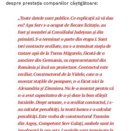
despre prestația companiilor câștigătoare:
FREEDOM HOUSE ROMÂNIA
„Toate datele sunt publice. Ce explicații să vă dau
eu? Apa Serv s-a ocupat de fiecare licitație, au
fost și membri ai Consiliului Județean și din
PRESShub
primării. S-a terminat o parte din etapa I. Sunt
trei contracte reziliate, nu s-a terminat stația de
Despre noi / Echipa
tratare apă de la Turnu Măgurele, făcută de o
asociere din Germania, cu reprezentantul din
Proiecte editoriale
România și încă un proiectant. Contractul este
Rețea
reziliat. Constructorul de la Videle, care n-a
Contact
montat stațiile de pompare, n-a făcut nici la
Alexandria și Zimnicea. Nu le-a montat pentru că
n-a avut capacitatea de a-și duce la bun sfârșit
lucrările. Drept urmare, s-a reziliat contractul, i s-
au calculat penalități, la toată lumea s-a calculat
penalități. Este vorba de constructorul Transim
din Argeș, Competent Serv Galați, ambele sunt în
insolvență la ora asta. Lucrările sunt terminate la