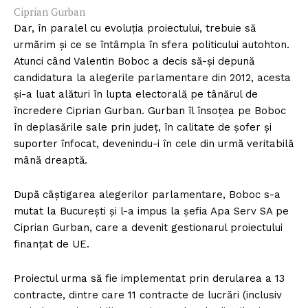
Ciprian Gurban
Dar, în paralel cu evoluția proiectului, trebuie să
urmărim și ce se întâmpla în sfera politicului autohton.
Atunci când Valentin Boboc a decis să-și depună
candidatura la alegerile parlamentare din 2012, acesta
și-a luat alături în lupta electorală pe tânărul de
încredere Ciprian Gurban. Gurban îl însoțea pe Boboc
în deplasările sale prin județ, în calitate de șofer și
suporter înfocat, devenindu-i în cele din urmă veritabilă
mână dreaptă.
După câștigarea alegerilor parlamentare, Boboc s-a
mutat la București și l-a impus la șefia Apa Serv SA pe
Ciprian Gurban, care a devenit gestionarul proiectului
finanțat de UE.
Proiectul urma să fie implementat prin derularea a 13
contracte, dintre care 11 contracte de lucrări (inclusiv