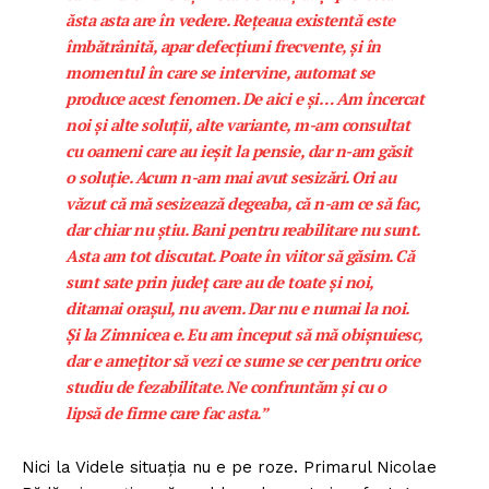
ăsta asta are în vedere. Rețeaua existentă este
îmbătrânită, apar defecțiuni frecvente, și în
momentul în care se intervine, automat se
produce acest fenomen. De aici e și… Am încercat
noi și alte soluții, alte variante, m-am consultat
cu oameni care au ieșit la pensie, dar n-am găsit
o soluție. Acum n-am mai avut sesizări. Ori au
văzut că mă sesizează degeaba, că n-am ce să fac,
dar chiar nu știu. Bani pentru reabilitare nu sunt.
Asta am tot discutat. Poate în viitor să găsim. Că
sunt sate prin județ care au de toate și noi,
ditamai orașul, nu avem. Dar nu e numai la noi.
Și la Zimnicea e. Eu am început să mă obișnuiesc,
dar e amețitor să vezi ce sume se cer pentru orice
studiu de fezabilitate. Ne confruntăm și cu o
lipsă de firme care fac asta.”
Nici la Videle situația nu e pe roze. Primarul Nicolae