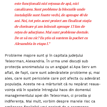
este funcțională nici rețeaua de apă, nici
canalizarea. Sunt probleme la blocurile unde
instalațiile sunt foarte vechi, de aproape 40 de
ani. Noi, tot prin acest proiect am finalizat stația
de clorinare și am înlocuit aproape 13 km de
rețea de aducțiune. Mai sunt probleme destule.
De ce să nu zic? Eu știu că suntem la pachet cu
Alexandria în etapa I.”
Probleme majore sunt și în capitala județului
Teleorman, Alexandria. În urma unei discuții sub
protecția anonimatului cu un angajat al Apa Serv am
aflat, de fapt, care sunt adevăratele probleme și, mai
ales, care sunt pericolele care pot afecta cu adevărat
populația. Acesta ne-a mărturisit că nu nepărat reaua-
voința stă în spatele întregului haos din domeniul
managementului apei din Teleorman, ci prostia și
indiferența. Mai mult, vorbim despre marele risc ca