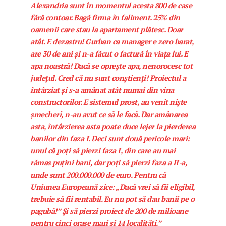
Alexandria sunt în momentul acesta 800 de case
fără contoar. Bagă firma în faliment. 25% din
oamenii care stau la apartament plătesc. Doar
atât. E dezastru! Gurban ca manager e zero barat,
are 30 de ani și n-a făcut o factură în viața lui. E
apa noastră! Dacă se oprește apa, nenorocesc tot
județul. Cred că nu sunt conștienți! Proiectul a
întârziat și s-a amânat atât numai din vina
constructorilor. E sistemul prost, au venit niște
șmecheri, n-au avut ce să le facă. Dar amânarea
asta, întârzierea asta poate duce lejer la pierderea
banilor din faza I. Deci sunt două pericole mari:
unul că poți să pierzi faza I, din care au mai
rămas puțini bani, dar poți să pierzi faza a II-a,
unde sunt 200.000.000 de euro. Pentru că
Uniunea Europeană zice: „Dacă vrei să fii eligibil,
trebuie să fii rentabil. Eu nu pot să dau banii pe o
pagubă!” Și să pierzi proiect de 200 de milioane
pentru cinci orașe mari și 14 localități.”