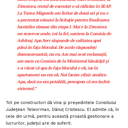
Zimnicea, restul de executat o să ridicăm în SEAP.
La Turnu Măgurele am licitat de două ori și nu s-
a prezentat nimeni la licitație pentru finalizarea
lucrărilor rămase din etapa I. Mai e la Zimnicea
un rezervor unde, tot la fel, suntem la Comisia de
Arbitraj. Apa Serv răspunde de calitatea apei
până în fața blocului. De acolo răspundeți
dumneavoastră, nu eu. Am mai avut reclamații,
am mers cu Comisia de la Ministerul Sănătății și
s-a văzut că apa în fața blocului e ok, iar în
apartament nu era ok. Noi facem zilnic analize.
Apa, dacă nu era potabilă, presupun că era închis
sistemul.”
Tot pe constructori dă vina și președintele Consiliului
Județean Teleorman, Dănuț Cristescu. El admite că, în
cele din urmă, pentru această proastă gestionare a
lucrurilor, județul are de suferit.