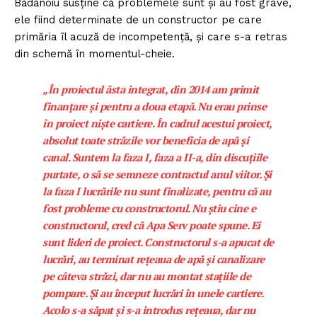
Bădănoiu susține că problemele sunt și au fost grave,
ele fiind determinate de un constructor pe care
primăria îl acuză de incompetență, și care s-a retras
din schemă în momentul-cheie.
„În proiectul ăsta integrat, din 2014 am primit
finanțare și pentru a doua etapă. Nu erau prinse
în proiect niște cartiere. În cadrul acestui proiect,
absolut toate străzile vor beneficia de apă și
canal. Suntem la faza I, faza a II-a, din discuțiile
purtate, o să se semneze contractul anul viitor. Și
la faza I lucrările nu sunt finalizate, pentru că au
fost probleme cu constructorul. Nu știu cine e
constructorul, cred că Apa Serv poate spune. Ei
sunt lideri de proiect. Constructorul s-a apucat de
lucrări, au terminat rețeaua de apă și canalizare
pe câteva străzi, dar nu au montat stațiile de
pompare. Și au început lucrări în unele cartiere.
Acolo s-a săpat și s-a introdus rețeaua, dar nu