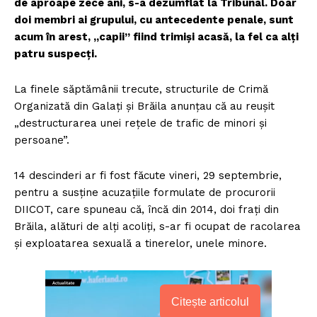
de aproape zece ani, s-a dezumflat la Tribunal. Doar
doi membri ai grupului, cu antecedente penale, sunt
acum în arest, „capii” fiind trimiși acasă, la fel ca alți
patru suspecți.
La finele săptămânii trecute, structurile de Crimă
Organizată din Galați și Brăila anunțau că au reușit
„destructurarea unei rețele de trafic de minori și
persoane”.
14 descinderi ar fi fost făcute vineri, 29 septembrie,
pentru a susține acuzațiile formulate de procurorii
DIICOT, care spuneau că, încă din 2014, doi frați din
Brăila, alături de alți acoliți, s-ar fi ocupat de racolarea
și exploatarea sexuală a tinerelor, unele minore.
Citește articolul