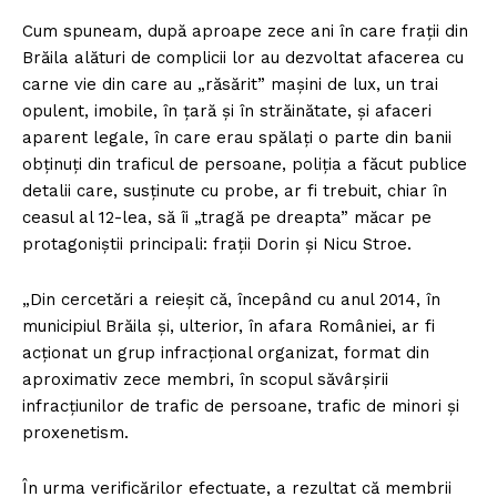
Cum spuneam, după aproape zece ani în care frații din
Brăila alături de complicii lor au dezvoltat afacerea cu
carne vie din care au „răsărit” mașini de lux, un trai
opulent, imobile, în țară și în străinătate, și afaceri
aparent legale, în care erau spălați o parte din banii
obținuți din traficul de persoane, poliția a făcut publice
detalii care, susținute cu probe, ar fi trebuit, chiar în
ceasul al 12-lea, să îi „tragă pe dreapta” măcar pe
protagoniștii principali: frații Dorin și Nicu Stroe.
„Din cercetări a reieșit că, începând cu anul 2014, în
municipiul Brăila și, ulterior, în afara României, ar fi
acționat un grup infracțional organizat, format din
aproximativ zece membri, în scopul săvârșirii
infracțiunilor de trafic de persoane, trafic de minori și
proxenetism.
În urma verificărilor efectuate, a rezultat că membrii