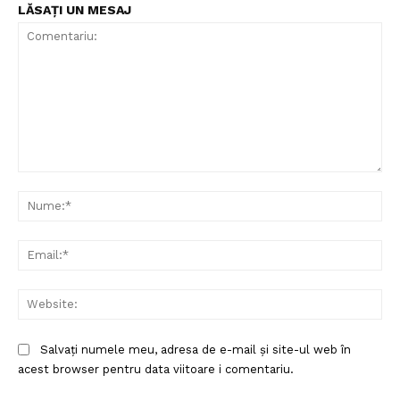
LĂSAȚI UN MESAJ
Comentariu:
Nu
Ema
Web
Salvați numele meu, adresa de e-mail și site-ul web în
acest browser pentru data viitoare i comentariu.