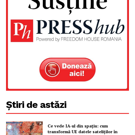
PRESShub
Despre noi / Echipa
Proiecte editoriale
Rețea
Contact
Știri de astăzi
Ce vede IA-ul din spațiu: cum
transformă UE datele sateliților în