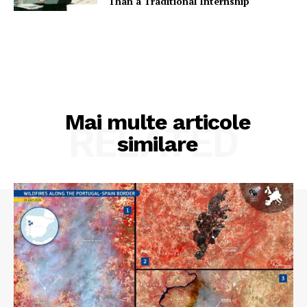
Than a Traditional Internship
Mai multe articole
RELATED
similare