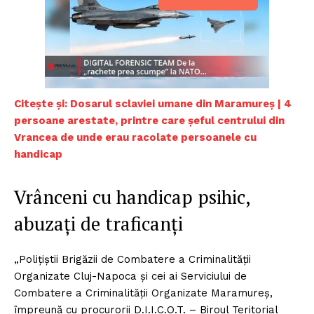
Citește și: Dosarul sclaviei umane din Maramureș | 4
persoane arestate, printre care șeful centrului din
Vrancea de unde erau racolate persoanele cu
handicap
Vrânceni cu handicap psihic,
abuzați de traficanți
„Polițiștii Brigăzii de Combatere a Criminalității
Organizate Cluj-Napoca și cei ai Serviciului de
Combatere a Criminalității Organizate Maramureș,
împreună cu procurorii D.I.I.C.O.T. – Biroul Teritorial