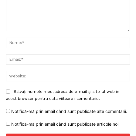
Despre noi / Echipa
Proiecte editoriale
Rețea
Contact
Comentariu:
Nu
Ema
Web
Salvați numele meu, adresa de e-mail și site-ul web în
acest browser pentru data viitoare i comentariu.
Notifică-mă prin email când sunt publicate alte comentarii.
Notifică-mă prin email când sunt publicate articole noi.