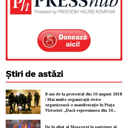
Știri de astăzi
8 ani de la protestul din 10 august 2018
| Mai multe organizații civice
organizează o manifestație în Piața
Victoriei: „Dacă represiunea din 10...
De la aliat al Moscovei la partener al