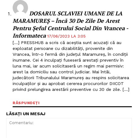
DOSARUL SCLAVIEI UMANE DE LA
MARAMUREȘ – Încă 30 De Zile De Arest
Pentru Șeful Centrului Social Din Vrancea -
Informateca
17/06/2023 LA 3:05
[…] PRESSHUB a scris că aceștia sunt acuzați că au
exploatat persoane cu dizabilități, provenite din
Vrancea, într-o fermă din județul Maramureș, în condiții
inumane. Cei 4 inculpați fuseseră arestați preventiv în
luna mai, iar acum solicitaseră un regim mai permisiv:
arest la domiciliu sau control judiciar. Mai întâi,
judecătorii Tribunalului Maramureș au respins solicitarea
inculpaților și au aprobat cererea procurorilor DIICOT
Un proiect
privind prelungirea arestării preventive cu 30 de zile. […]
FREEDOM HOUSE ROMÂNIA
RĂSPUNDEȚI
LĂSAȚI UN MESAJ
PRESShub