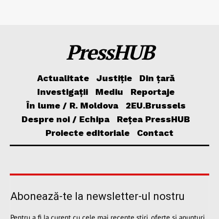
PressHUB
Actualitate
Justiție
Din țară
Investigații
Mediu
Reportaje
În lume / R. Moldova
2EU.Brussels
Despre noi / Echipa
Rețea PressHUB
Proiecte editoriale
Contact
Abonează-te la newsletter-ul nostru
Pentru a fi la curent cu cele mai recente știri, oferte și anunțuri