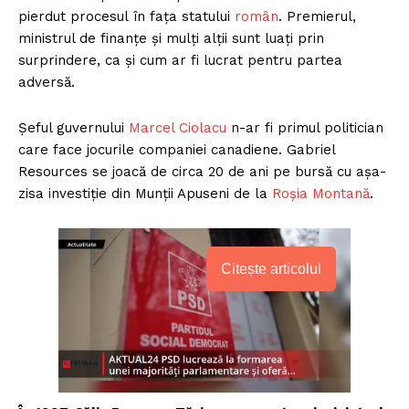
pierdut procesul în fața statului
român
. Premierul,
ministrul de finanțe și mulți alții sunt luați prin
surprindere, ca și cum ar fi lucrat pentru partea
adversă.
Șeful guvernului
Marcel Ciolacu
n-ar fi primul politician
care face jocurile companiei canadiene. Gabriel
Resources se joacă de circa 20 de ani pe bursă cu așa-
zisa investiție din Munții Apuseni de la
Roșia Montană
.
Citește articolul