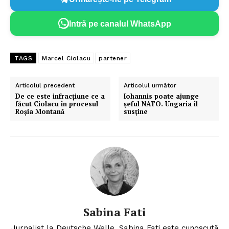
Intră pe canalul WhatsApp
TAGS
Marcel Ciolacu
partener
Articolul precedent
Articolul următor
De ce este infracțiune ce a
Iohannis poate ajunge
făcut Ciolacu în procesul
șeful NATO. Ungaria îl
Roșia Montană
susține
Sabina Fati
Jurnalist la Deutsche Welle, Sabina Fati este cunoscută