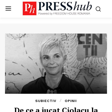
SUBIECTIV
OPINII
De ce a jucat Ciolacu la