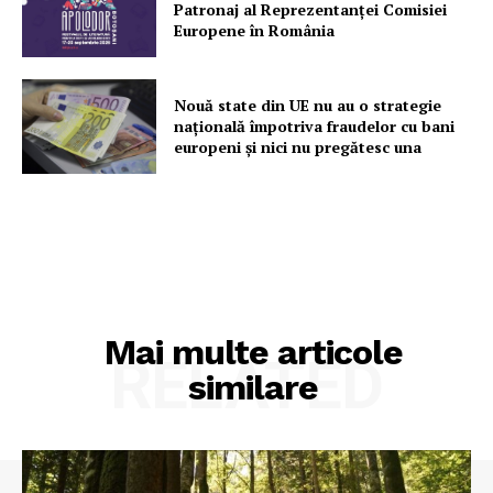
Patronaj al Reprezentanței Comisiei
Europene în România
Nouă state din UE nu au o strategie
națională împotriva fraudelor cu bani
europeni și nici nu pregătesc una
Mai multe articole
RELATED
similare