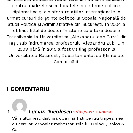
pentru analizele şi editorialele ei pe teme politice,
diplomatice şi din sfera relaţiilor internaţionale. A
urmat cursuri de ştiinţe politice la Şcoala Naţională de
Studii Politice şi Administrative din Bucureşti. În 2004 a
obţinut titlul de doctor în istorie cu o teză despre
Transilvania la Universitatea „Alexandru Ioan Cuza“ din
Iaşi, sub îndrumarea profesorului Alexandru Zub. Din
2008 până în 2015 a fost visiting professor la
Universitatea Bucureşti, Departamentul de Ştiinţe ale
Un proiect
Comunicării.
FREEDOM HOUSE ROMÂNIA
1 COMENTARIU
PRESShub
Lucian Nicolescu
12/03/2024 LA 16:18
Despre noi / Echipa
Vă mulțumesc distinsă doamnă Fati pentru limpezimea
Proiecte editoriale
cu care ați devoalat malversațiunile lui Ciolacu, Boloș &
Co.
Rețea