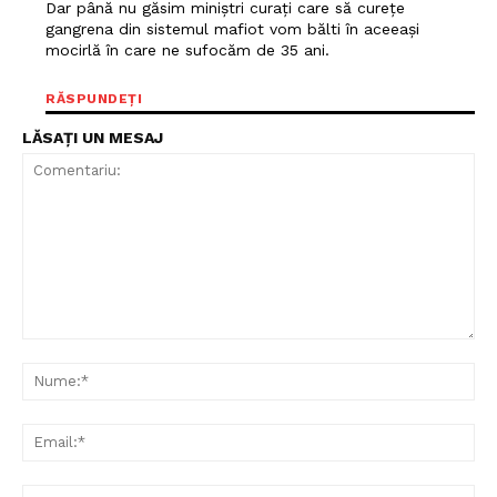
Dar până nu găsim miniștri curați care să curețe
gangrena din sistemul mafiot vom bălti în aceeași
Contact
mocirlă în care ne sufocăm de 35 ani.
RĂSPUNDEȚI
LĂSAȚI UN MESAJ
Comentariu:
Nu
Ema
Web