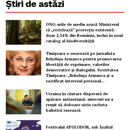
Știri de astăzi
ONG-urile de mediu acuză Ministerul
că „reciclează” protecția existentă:
doar 2,54% din România, inclus în noul
catalog al biodiversității
Timișoara o onorează pe jurnalista
Brîndușa Armanca pentru promovarea
libertății de exprimare, valorilor
democratice și dialogului. Societatea
Timișoara: „Brîndușa Armanca și-a
sacrificat interesul personal...
Ucraina în căutare disperată de
apărare antiaeriană: miercuri nu a
reușit să doboare nicio racheta
balistică rusească
Festivalul APOLODOR, sub Înaltul